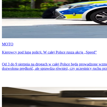
SPORT
Łukasz Fabiański zakończył karierę. "Niektóre pożegnania są trudnie
Łukasz Fabiański oficjalnie zakończył piłkarską karierę. 41-letni 
Choć schodzi z boiska, nie zamierza całkowicie rozstawać się z futbo