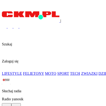
|
Szukaj
Zaloguj się
LIFESTYLE
FELIETONY
MOTO
SPORT
TECH
ZWIĄZKI
DZ
Słuchaj radia
Radio yanosik