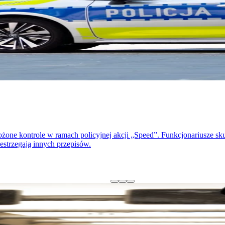
jsze od innych"
były reprezentant Polski poinformował o swojej decyzji w mediach spo
lem.