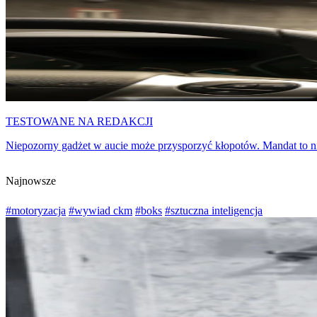
TESTOWANE NA REDAKCJI
Niepozorny gadżet w aucie może przysporzyć kłopotów. Mandat to n
Najnowsze
#motoryzacja
#wywiad ckm
#boks
#sztuczna inteligencja