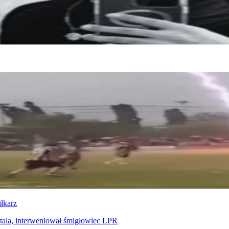
iłkarz
tala, interweniował śmigłowiec LPR