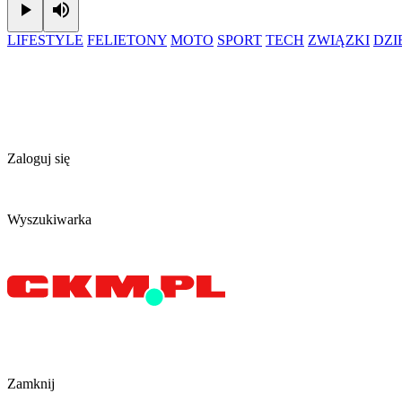
Play
Mute
LIFESTYLE
FELIETONY
MOTO
SPORT
TECH
ZWIĄZKI
DZ
Zaloguj się
Wyszukiwarka
Zamknij