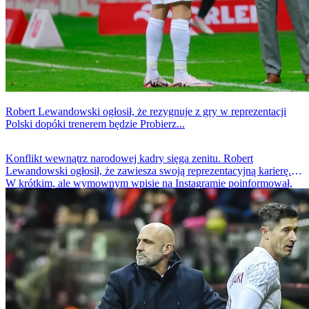
Robert Lewandowski ogłosił, że rezygnuje z gry w reprezentacji
Polski dopóki trenerem będzie Probierz...
Konflikt wewnątrz narodowej kadry sięga zenitu. Robert
Lewandowski ogłosił, że zawiesza swoją reprezentacyjną karierę.
W krótkim, ale wymownym wpisie na Instagramie poinformował,
że nie zagra więcej dla Polski, dopóki kadrę prowadzi obecny
selekcjoner.