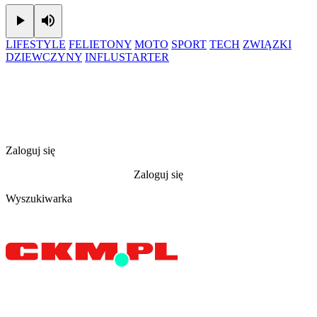
Play
Mute
LIFESTYLE
FELIETONY
MOTO
SPORT
TECH
ZWIĄZKI
DZIEWCZYNY
INFLUSTARTER
Zaloguj się
Zaloguj się
Wyszukiwarka