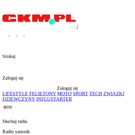
|
Szukaj
Zaloguj się
Zaloguj się
LIFESTYLE
FELIETONY
MOTO
SPORT
TECH
ZWIĄZKI
DZIEWCZYNY
INFLUSTARTER
Słuchaj radia
Radio yanosik