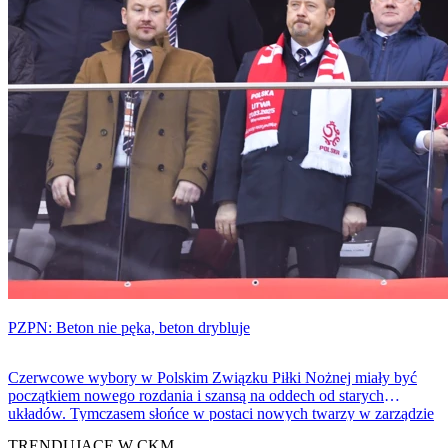
PZPN: Beton nie pęka, beton drybluje
Czerwcowe wybory w Polskim Związku Piłki Nożnej miały być
początkiem nowego rozdania i szansą na oddech od starych
układów. Tymczasem słońce w postaci nowych twarzy w zarządzie
PZPN, które już przebijało się przez „betonowe chmury”
TRENDUJĄCE W CKM