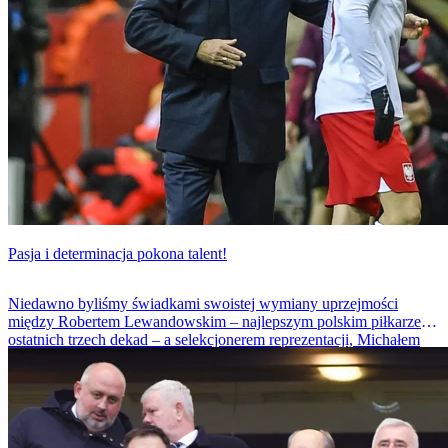
Pasja i determinacja pokona talent!
Niedawno byliśmy świadkami swoistej wymiany uprzejmości
między Robertem Lewandowskim – najlepszym polskim piłkarzem
ostatnich trzech dekad – a selekcjonerem reprezentacji, Michałem
Probierzem. Trudno było mi zrozumieć, jak w przededniu
kluczowego meczu eliminacyjnego do mistrzostw świata z Finlandią
można w tak emocjonalny sposób podchodzić do sprawy, ignorując
potencjalne konsekwencje.