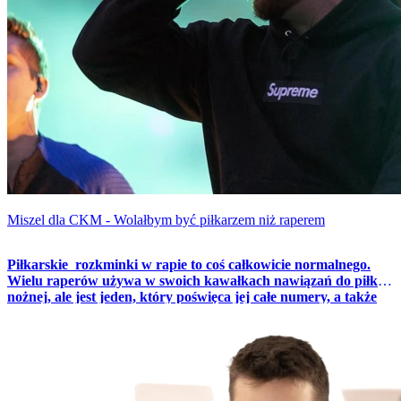
Miszel dla CKM - Wolałbym być piłkarzem niż raperem
Piłkarskie rozkminki w rapie to coś całkowicie normalnego.
Wielu raperów używa w swoich kawałkach nawiązań do piłki
nożnej, ale jest jeden, który poświęca jej całe numery, a także
krążki. Miszel od początku swojej kariery pokazuje, że piłka
nożna to bardzo istotna część jego życia – co pokazało wydanie
EPki „Eurotrap”, a także singla „Euro”. Sprawdźcie, skąd
wzięła się pasja do piłki nożnej, a także z kim grał w ataku
Rozwoju Katowice.