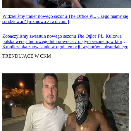
Widzieliśmy trailer nowego sezonu The Office PL. Czego mamy się
spodziewać? [rozmowa z twórcami]
Zobaczyliśmy zwiastun nowego sezonu
The Office PL
. Kultowa
polska wersja biurowego hitu powraca z piątym sezonem, w którym
Kropliczanka znów stanie w ogniu emocji, wyborów i absurdalnego
humoru.
TRENDUJĄCE W CKM