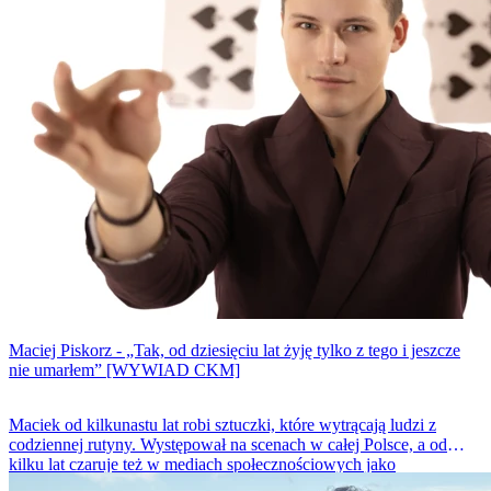
Maciej Piskorz - „Tak, od dziesięciu lat żyję tylko z tego i jeszcze
nie umarłem” [WYWIAD CKM]
Maciek od kilkunastu lat robi sztuczki, które wytrącają ludzi z
codziennej rutyny. Występował na scenach w całej Polsce, a od
kilku lat czaruje też w mediach społecznościowych jako
@poka_sztuczke. Dla CKM opowiada o kulisach pracy iluzjonisty,