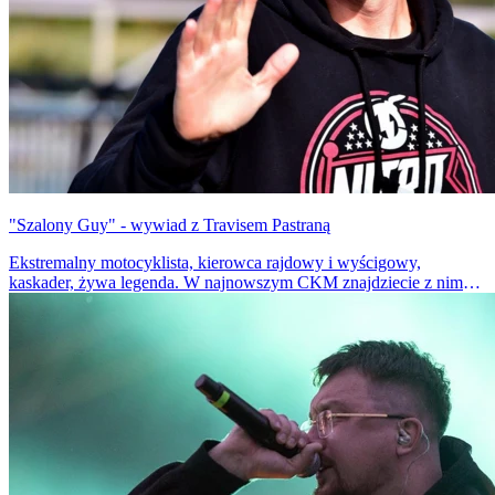
"Szalony Guy" - wywiad z Travisem Pastraną
Ekstremalny motocyklista, kierowca rajdowy i wyścigowy,
kaskader, żywa legenda. W najnowszym CKM znajdziecie z nim
wywiad.