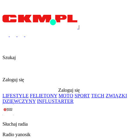
|
Szukaj
Zaloguj się
Zaloguj się
LIFESTYLE
FELIETONY
MOTO
SPORT
TECH
ZWIĄZKI
DZIEWCZYNY
INFLUSTARTER
Słuchaj radia
Radio yanosik