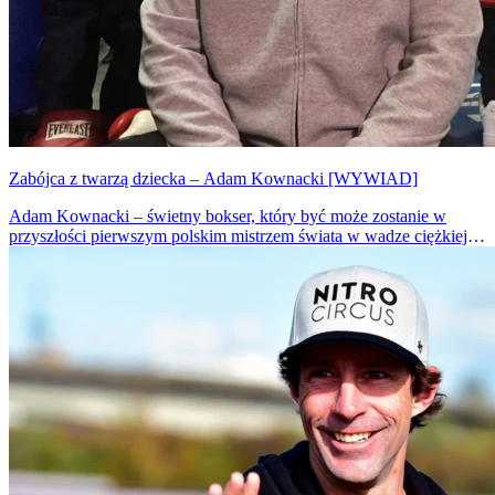
Zabójca z twarzą dziecka – Adam Kownacki [WYWIAD]
Adam Kownacki – świetny bokser, który być może zostanie w
przyszłości pierwszym polskim mistrzem świata w wadze ciężkiej –
rozmawia z CKM m.in. o Greenpoincie, rapie i... swoim brzuchu.