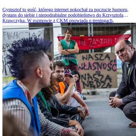
Gymsztof to gość, którego internet pokochał za poczucie humoru,
dystans do siebie i niepodrabialne podobieństwo do Krzysztofa
Krawczyka. W rozmowie z CKM opowiada o treningach,
popularności, życiu między social mediami, a siłownią i o tym, jak
to jest być „napakowanym Krzysiem z TikToka”.