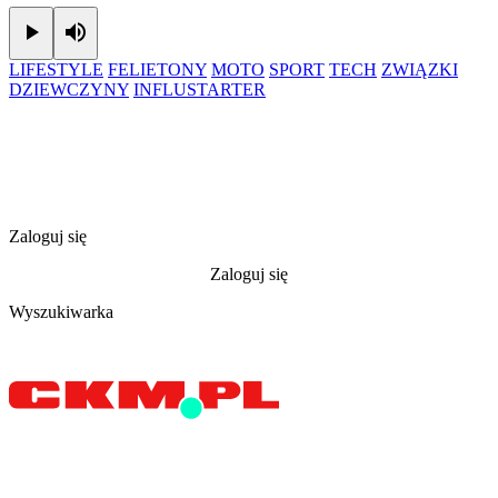
Play
Mute
LIFESTYLE
FELIETONY
MOTO
SPORT
TECH
ZWIĄZKI
DZIEWCZYNY
INFLUSTARTER
Zaloguj się
Zaloguj się
Wyszukiwarka