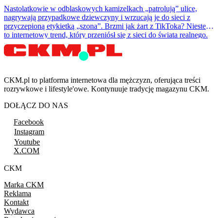
Nastolatkowie w odblaskowych kamizelkach „patrolują” ulice,
nagrywają przypadkowe dziewczyny i wrzucają je do sieci z
przyczepioną etykietką „szona”. Brzmi jak żart z TikToka? Niestety
to internetowy trend, który przeniósł się z sieci do świata realnego.
CKM.pl to platforma internetowa dla mężczyzn, oferująca treści
rozrywkowe i lifestyle'owe. Kontynuuje tradycję magazynu CKM.
DOŁĄCZ DO NAS
Facebook
Instagram
Youtube
X.COM
CKM
Marka CKM
Reklama
Kontakt
Wydawca