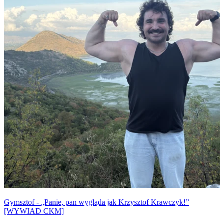
o tym, jak reagują ludzie, ile można zarobić w tym zawodzie i
dlaczego czasem magia bywa bardziej realna niż nam się wydaje.
Gymsztof - „Panie, pan wygląda jak Krzysztof Krawczyk!”
[WYWIAD CKM]