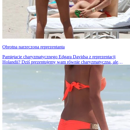
Obrotna narzeczona reprezentanta
Pamiętacie charyzmatycznego Edgara Davidsa z reprezentacji
Holandii? Dziś prezentujemy wam równie charyzmatyczną, ale
przede wszystkim urodziwą przyszłą panią Davids.