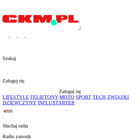
|
Szukaj
Zaloguj się
Zaloguj się
LIFESTYLE
FELIETONY
MOTO
SPORT
TECH
ZWIĄZKI
DZIEWCZYNY
INFLUSTARTER
Słuchaj radia
Radio yanosik