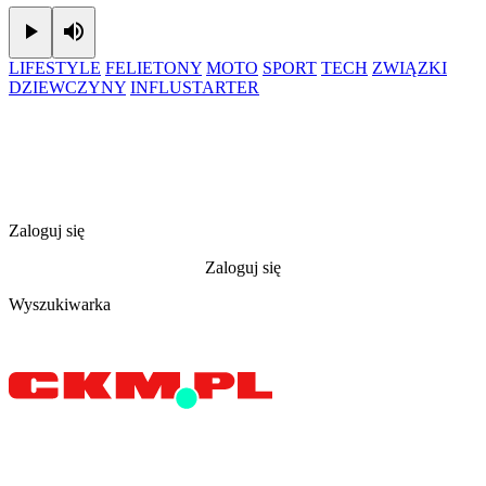
Play
Mute
LIFESTYLE
FELIETONY
MOTO
SPORT
TECH
ZWIĄZKI
DZIEWCZYNY
INFLUSTARTER
Zaloguj się
Zaloguj się
Wyszukiwarka