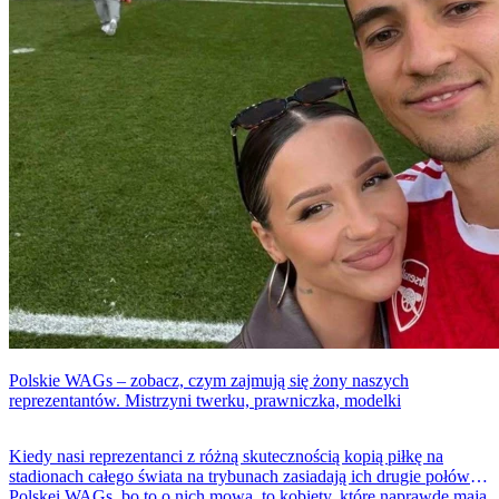
Polskie WAGs – zobacz, czym zajmują się żony naszych
reprezentantów. Mistrzyni twerku, prawniczka, modelki
Kiedy nasi reprezentanci z różną skutecznością kopią piłkę na
stadionach całego świata na trybunach zasiadają ich drugie połówki.
Polskei WAGs, bo to o nich mowa, to kobiety, które naprawdę mają