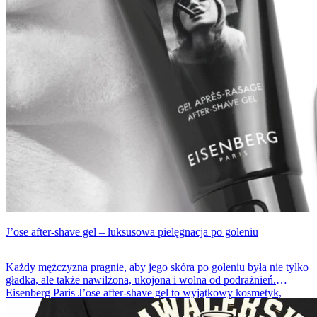
J’ose after-shave gel – luksusowa pielęgnacja po goleniu
Każdy mężczyzna pragnie, aby jego skóra po goleniu była nie tylko
gładka, ale także nawilżona, ukojona i wolna od podrażnień.
Eisenberg Paris J’ose after-shave gel to wyjątkowy kosmetyk,
łączący w sobie elegancję, skuteczność i luksusową pielęgnację.