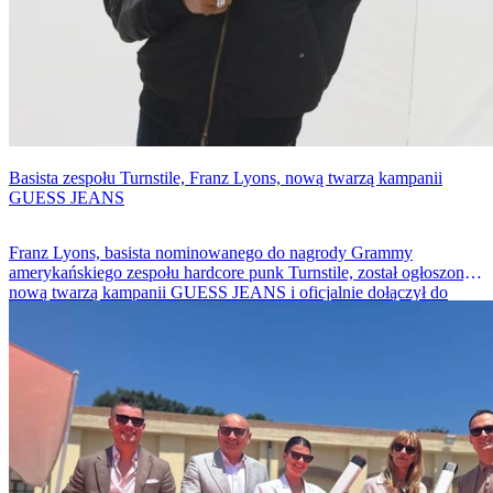
Basista zespołu Turnstile, Franz Lyons, nową twarzą kampanii
GUESS JEANS
Franz Lyons, basista nominowanego do nagrody Grammy
amerykańskiego zespołu hardcore punk Turnstile, został ogłoszony
nową twarzą kampanii GUESS JEANS i oficjalnie dołączył do
świata denimu.