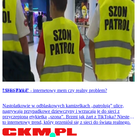
LIFESTYLE
"Szon Patrol" - internetowy mem czy realny problem?
Nastolatkowie w odblaskowych kamizelkach „patrolują” ulice,
nagrywają przypadkowe dziewczyny i wrzucają je do sieci z
przyczepioną etykietką „szona”. Brzmi jak żart z TikToka? Niestety
to internetowy trend, który przeniósł się z sieci do świata realnego.