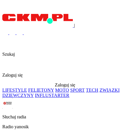
|
Szukaj
Zaloguj się
Zaloguj się
LIFESTYLE
FELIETONY
MOTO
SPORT
TECH
ZWIĄZKI
DZIEWCZYNY
INFLUSTARTER
Słuchaj radia
Radio yanosik