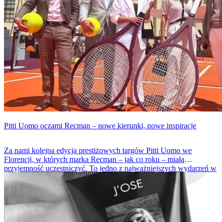
Pitti Uomo oczami Recman – nowe kierunki, nowe inspiracje
Za nami kolejna edycja prestiżowych targów Pitti Uomo we
Florencji, w których marka Recman – jak co roku – miała
przyjemność uczestniczyć. To jedno z najważniejszych wydarzeń w
świecie mody męskiej, gromadzące projektantów, marki i ekspertów
branżowych z całego świata.