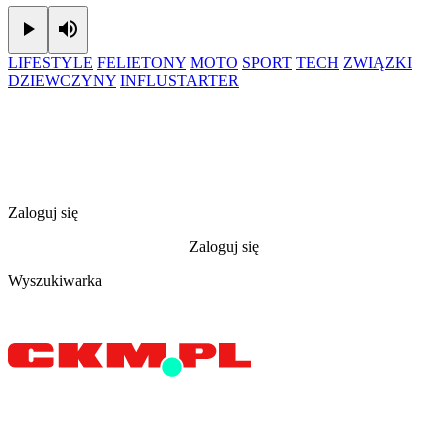
Play
Mute
LIFESTYLE
FELIETONY
MOTO
SPORT
TECH
ZWIĄZKI
DZIEWCZYNY
INFLUSTARTER
Zaloguj się
Zaloguj się
Wyszukiwarka