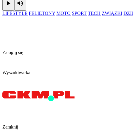
Play
Mute
LIFESTYLE
FELIETONY
MOTO
SPORT
TECH
ZWIĄZKI
DZ
Zaloguj się
Wyszukiwarka
Zamknij