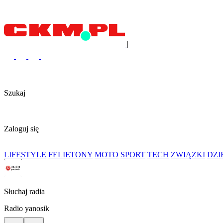
|
Szukaj
Zaloguj się
LIFESTYLE
FELIETONY
MOTO
SPORT
TECH
ZWIĄZKI
DZ
Słuchaj radia
Radio yanosik