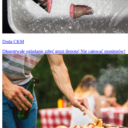
Doda CKM
Długotrwałe oglądanie zdjęć grozi ślepotą! Nie całować monitorów!