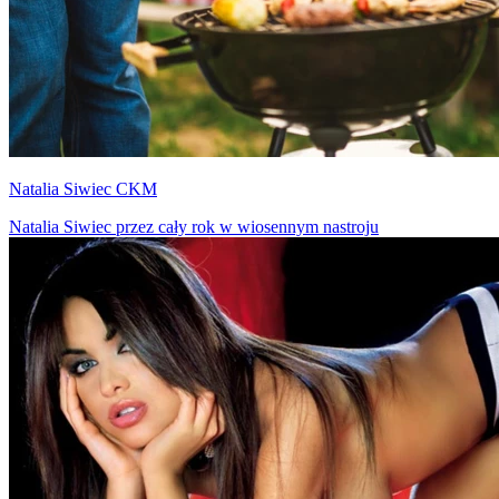
Natalia Siwiec CKM
Natalia Siwiec przez cały rok w wiosennym nastroju