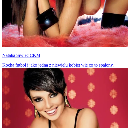
Natalia Siwiec CKM
Kocha futbol i jako jedna z niewielu kobiet wie co to spalony.