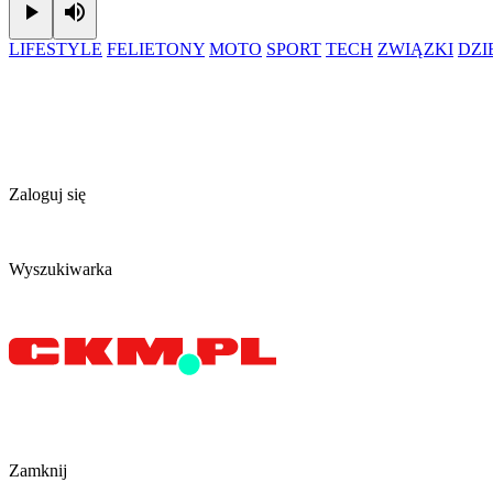
Play
Mute
LIFESTYLE
FELIETONY
MOTO
SPORT
TECH
ZWIĄZKI
DZ
Zaloguj się
Wyszukiwarka
Zamknij