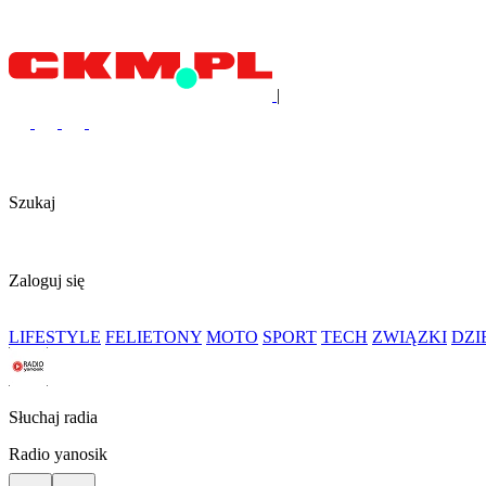
|
Szukaj
Zaloguj się
LIFESTYLE
FELIETONY
MOTO
SPORT
TECH
ZWIĄZKI
DZ
Słuchaj radia
Radio yanosik