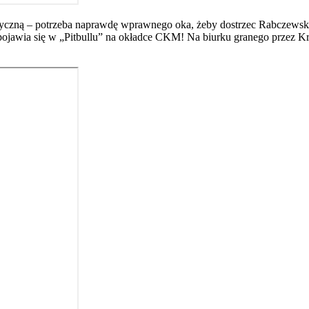
dyczną – potrzeba naprawdę wprawnego oka, żeby dostrzec Rabczewską
jawia się w „Pitbullu” na okładce CKM! Na biurku granego przez Krz