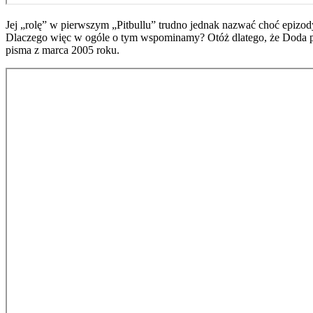
Jej „rolę” w pierwszym „Pitbullu” trudno jednak nazwać choć epizo
Dlaczego więc w ogóle o tym wspominamy? Otóż dlatego, że Doda po
pisma z marca 2005 roku.