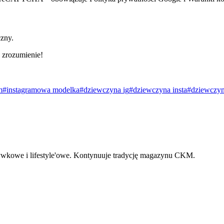
czny.
 zrozumienie!
m
#instagramowa modelka
#dziewczyna ig
#dziewczyna insta
#dziewczyn
zrywkowe i lifestyle'owe. Kontynuuje tradycję magazynu CKM.