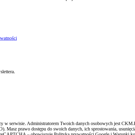
ywatności
lettera.
zy w serwisie. Administratorem Twoich danych osobowych jest CKM.PL
O). Masz prawo dostępu do swoich danych, ich sprostowania, usunięcia 
ez reCAPTCHA – obowiązuje Polityka prywatności Google i Warunki kor