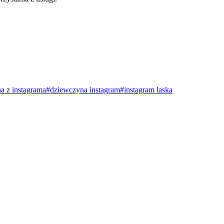
a z instagrama
#dziewczyna instagram
#instagram laska