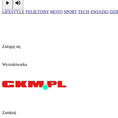
Play
Mute
LIFESTYLE
FELIETONY
MOTO
SPORT
TECH
ZWIĄZKI
DZ
Zaloguj się
Wyszukiwarka
Zamknij