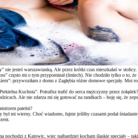
e jesteś warszawianką. Ale przez krótki czas mieszkałaś w stolicy. 
s” często mi o tym przypominał (śmiech). Nie chodziło tylko o to, że
kiem”: przywoziłam z domu z Zagłębia różne domowe specjały. Moi rod
iekielna Kuchnia”. Potrafisz trafić do serca mężczyzny przez żołądek
dzicach. Ale nie zdarza mi się gotować na randkach – boję się, że zeps
mistrzem patelni?
y był mi wierny. Choć wiadomo, fajnie jeśliby czasami podał śniadani
ezent.
chodzi z Katowic, więc najbardziej kocham śląskie specjały – takie 