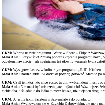
CKM:
Wbrew nazwie programu „Warsaw Shore – Ekipa z Warszawy” ni
Mała Ania:
Oczywiście! Zresztą podczas kręcenia programu nasz „bos
odpaloną nawigację – ale spełniałam też główny warunek bycia „słoi
CKM:
Występowałaś też w kulinarnym programie „Hell's Kitchen – P
Mała Ania:
Bardzo lubię i w dodatku potrafię gotować. Mam to po ro
CKM:
Czyli ten ktoś, kto chce zostać twoim wybrankiem, musi być 
Mała Ania:
Nie musi być mistrzem patelni (śmiech)! Ważniejsze, żeb
ciebie dba, a śniadanie do łóżka to rzecz lepsza, niż niejeden drogi pr
CKM:
A jeśli z takim facetem wytrzymałabyś do obiadu, to...
Mała Ania:
Wychowałam się w Zagłębiu Dąbrowskim, ale moja mama po