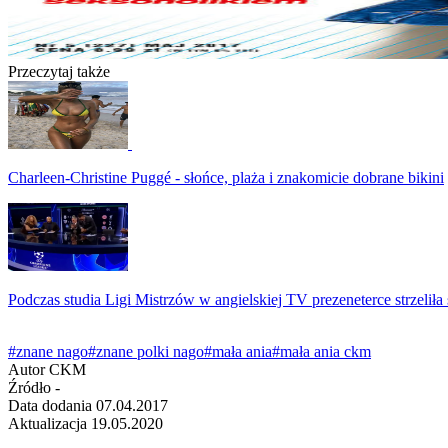
Przeczytaj także
Charleen-Christine Puggé - słońce, plaża i znakomicie dobrane bikini
Podczas studia Ligi Mistrzów w angielskiej TV prezeneterce strzeliła
#znane nago
#znane polki nago
#mała ania
#mała ania ckm
Autor
CKM
Źródło
-
Data dodania
07.04.2017
Aktualizacja
19.05.2020