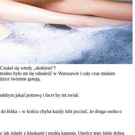
Czułaś się wtedy „słoikiem”?
 trudno było mi się odnaleźć w Warszawie i cały czas miałam
zice świetnie gotują.
?
ułabym jakąś potrawę i facet by mi zwiał.
e do łóżka – w końcu chyba każdy lubi poczuć, że druga osoba o
jak rolady z kluskami i modrą kapustą. Oprócz tego lubię dobrą