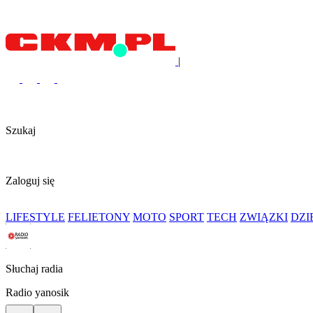
|
Szukaj
Zaloguj się
LIFESTYLE
FELIETONY
MOTO
SPORT
TECH
ZWIĄZKI
DZ
Słuchaj radia
Radio yanosik