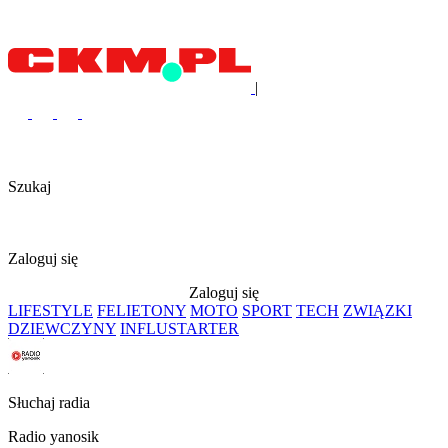
|
Szukaj
Zaloguj się
Zaloguj się
LIFESTYLE
FELIETONY
MOTO
SPORT
TECH
ZWIĄZKI
DZIEWCZYNY
INFLUSTARTER
Słuchaj radia
Radio yanosik