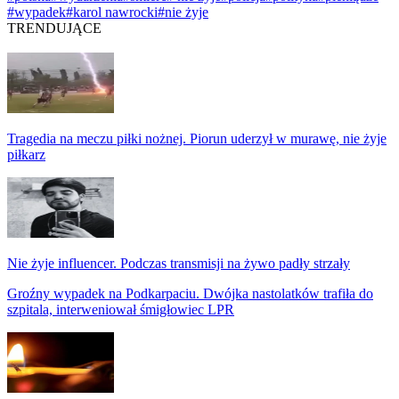
#wypadek
#karol nawrocki
#nie żyje
TRENDUJĄCE
Tragedia na meczu piłki nożnej. Piorun uderzył w murawę, nie żyje
piłkarz
Nie żyje influencer. Podczas transmisji na żywo padły strzały
Groźny wypadek na Podkarpaciu. Dwójka nastolatków trafiła do
szpitala, interweniował śmigłowiec LPR