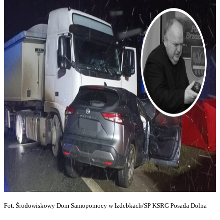
Fot. Środowiskowy Dom Samopomocy w Izdebkach/SP KSRG Posada Dolna