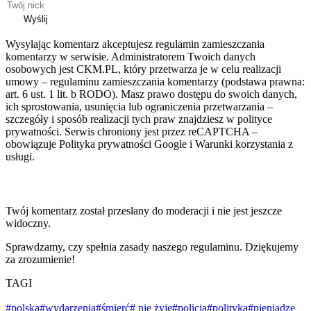
Wyślij
Wysyłając komentarz akceptujesz regulamin zamieszczania
komentarzy w serwisie. Administratorem Twoich danych
osobowych jest CKM.PL, który przetwarza je w celu realizacji
umowy – regulaminu zamieszczania komentarzy (podstawa prawna:
art. 6 ust. 1 lit. b RODO). Masz prawo dostępu do swoich danych,
ich sprostowania, usunięcia lub ograniczenia przetwarzania –
szczegóły i sposób realizacji tych praw znajdziesz w polityce
prywatności. Serwis chroniony jest przez reCAPTCHA –
obowiązuje Polityka prywatności Google i Warunki korzystania z
usługi.
Twój komentarz został przesłany do moderacji i nie jest jeszcze
widoczny.
Sprawdzamy, czy spełnia zasady naszego regulaminu. Dziękujemy
za zrozumienie!
TAGI
#polska
#wydarzenia
#śmierć
# nie żyje
#policja
#polityka
#pieniądze