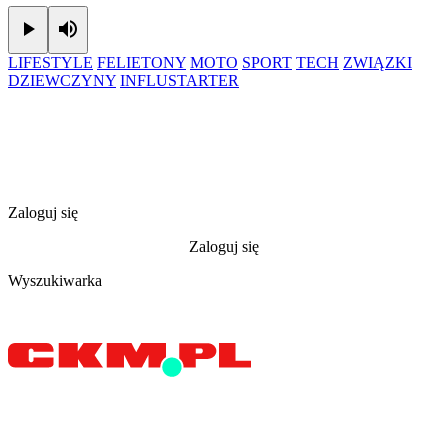
Play
Mute
LIFESTYLE
FELIETONY
MOTO
SPORT
TECH
ZWIĄZKI
DZIEWCZYNY
INFLUSTARTER
Zaloguj się
Zaloguj się
Wyszukiwarka