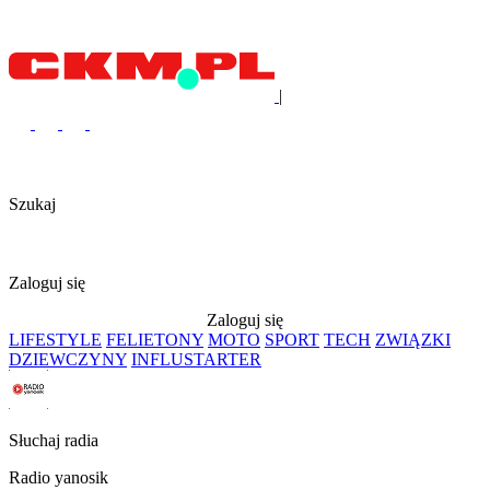
|
Szukaj
Zaloguj się
Zaloguj się
LIFESTYLE
FELIETONY
MOTO
SPORT
TECH
ZWIĄZKI
DZIEWCZYNY
INFLUSTARTER
Słuchaj radia
Radio yanosik