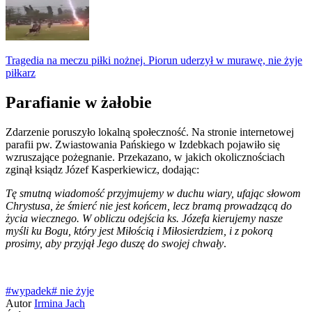
Tragedia na meczu piłki nożnej. Piorun uderzył w murawę, nie żyje
piłkarz
Parafianie w żałobie
Zdarzenie poruszyło lokalną społeczność. Na stronie internetowej
parafii pw. Zwiastowania Pańskiego w Izdebkach pojawiło się
wzruszające pożegnanie. Przekazano, w jakich okolicznościach
zginął ksiądz Józef Kasperkiewicz, dodając:
Tę smutną wiadomość przyjmujemy w duchu wiary, ufając słowom
Chrystusa, że śmierć nie jest końcem, lecz bramą prowadzącą do
życia wiecznego. W obliczu odejścia ks. Józefa kierujemy nasze
myśli ku Bogu, który jest Miłością i Miłosierdziem, i z pokorą
prosimy, aby przyjął Jego duszę do swojej chwały
.
#wypadek
# nie żyje
Autor
Irmina Jach