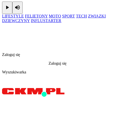
Play
Mute
LIFESTYLE
FELIETONY
MOTO
SPORT
TECH
ZWIĄZKI
DZIEWCZYNY
INFLUSTARTER
Zaloguj się
Zaloguj się
Wyszukiwarka