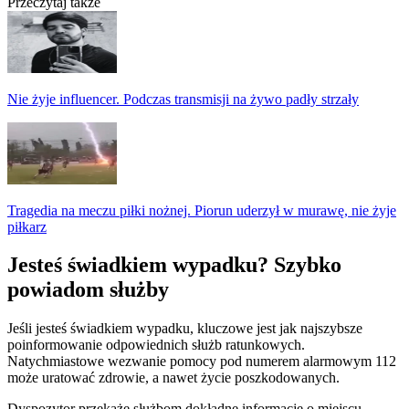
Przeczytaj także
Nie żyje influencer. Podczas transmisji na żywo padły strzały
Tragedia na meczu piłki nożnej. Piorun uderzył w murawę, nie żyje
piłkarz
Jesteś świadkiem wypadku? Szybko
powiadom służby
Jeśli jesteś świadkiem wypadku, kluczowe jest jak najszybsze
poinformowanie odpowiednich służb ratunkowych.
Natychmiastowe wezwanie pomocy pod numerem alarmowym 112
może uratować zdrowie, a nawet życie poszkodowanych.
Dyspozytor przekaże służbom dokładne informacje o miejscu