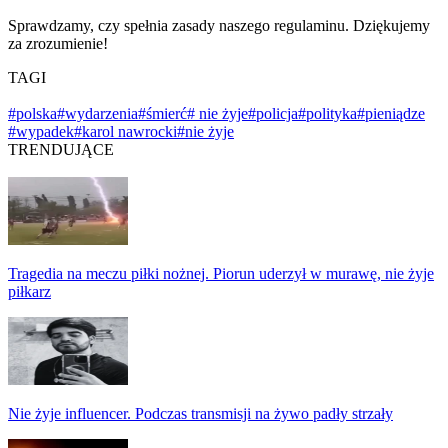
Sprawdzamy, czy spełnia zasady naszego regulaminu. Dziękujemy
za zrozumienie!
TAGI
#polska
#wydarzenia
#śmierć
# nie żyje
#policja
#polityka
#pieniądze
#wypadek
#karol nawrocki
#nie żyje
TRENDUJĄCE
Tragedia na meczu piłki nożnej. Piorun uderzył w murawę, nie żyje
piłkarz
Nie żyje influencer. Podczas transmisji na żywo padły strzały