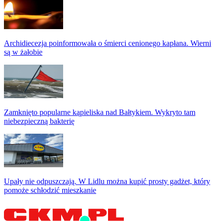
Archidiecezja poinformowała o śmierci cenionego kapłana. Wierni
są w żałobie
Zamknięto popularne kąpieliska nad Bałtykiem. Wykryto tam
niebezpieczną bakterię
Upały nie odpuszczają. W Lidlu można kupić prosty gadżet, który
pomoże schłodzić mieszkanie