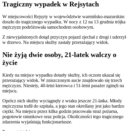
Tragiczny wypadek w Rejsytach
W miejscowości Rejsyty w województwie warmińsko-mazurskim
doszło do tragicznego wypadku. W nocy z 12 na 13 grudnia trójka
mężczyzn podróżowała samochodem osobowym.
Z niewyjaśnionych dotąd przyczyn pojazd zjechał z drogi i uderzył
w drzewo. Na miejscu służby zastały przerażający widok.
Nie żyją dwie osoby, 21-latek walczy o
życie
Kiedy na miejsce wypadku dotarły służby, ich oczom ukazał się
przerażający widok. W zniszczonym aucie znajdowało się trzech
mężczyzn. Niestety, 40-letni kierowca i 51-letni pasażer zginęli na
miejscu.
Oprócz nich służby wyciągnęły z wraku jeszcze 21-latka. Młody
mężczyzna trafił do szpitala, a jego stan określany jest jako bardzo
ciężki. Na miejscu przez kilka godzin pracowała straż pożarna,
pogotowie ratunkowe oraz policja. Okoliczności tego tragicznego
zdarzenia wyjaśniają funkcjonariusze.