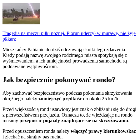
Tragedia na meczu piłki nożnej. Piorun uderzył w murawę, nie żyje
piłkarz
Mieszkańcy Pabianic do dziś odczuwają skutki tego zdarzenia.
Kiedy podają nazwę swojego rodzimego miasta spotykają się z
wyśmiewaniem, a ich umiejętności prowadzenia samochodu są
poddawane wątpliwościom.
Jak bezpiecznie pokonywać rondo?
Aby zachować bezpieczeństwo podczas pokonania skrzyżowania
okrężnego należy
zmniejszyć prędkość
do około 25 km/h.
Przed większością rond ustawiony jest znak o zbliżaniu się do drogi
z pierwszeństwem przejazdu. Oznacza to, że wjeżdżając na rondo
musimy
przepuścić pojazdy znajdujące się na skrzyżowaniu
.
Przed opuszczeniem ronda należy
włączyć prawy kierunkowskaz
i zjechać na skrajny pas ruchu.