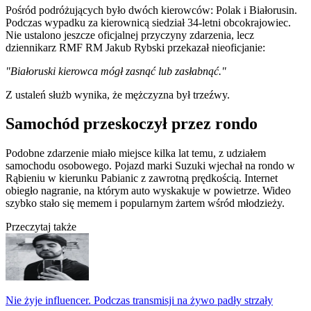
Pośród podróżujących było dwóch kierowców: Polak i Białorusin.
Podczas wypadku za kierownicą siedział 34-letni obcokrajowiec.
Nie ustalono jeszcze oficjalnej przyczyny zdarzenia, lecz
dziennikarz RMF RM Jakub Rybski przekazał nieoficjanie:
"Białoruski kierowca mógł zasnąć lub zasłabnąć."
Z ustaleń służb wynika, że mężczyzna był trzeźwy.
Samochód przeskoczył przez rondo
Podobne zdarzenie miało miejsce kilka lat temu, z udziałem
samochodu osobowego. Pojazd marki Suzuki wjechał na rondo w
Rąbieniu w kierunku Pabianic z zawrotną prędkością. Internet
obiegło nagranie, na którym auto wyskakuje w powietrze. Wideo
szybko stało się memem i popularnym żartem wśród młodzieży.
Przeczytaj także
Nie żyje influencer. Podczas transmisji na żywo padły strzały