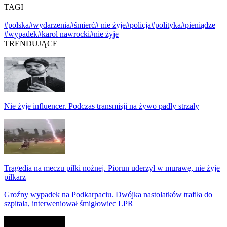
TAGI
#polska
#wydarzenia
#śmierć
# nie żyje
#policja
#polityka
#pieniądze
#wypadek
#karol nawrocki
#nie żyje
TRENDUJĄCE
Nie żyje influencer. Podczas transmisji na żywo padły strzały
Tragedia na meczu piłki nożnej. Piorun uderzył w murawę, nie żyje
piłkarz
Groźny wypadek na Podkarpaciu. Dwójka nastolatków trafiła do
szpitala, interweniował śmigłowiec LPR