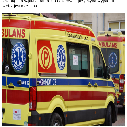
jezdnią. Do szpitala trafiło 7 pasażerów, a przyczyna wypadku
wciąż jest nieznana.