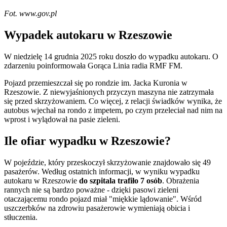
Fot. www.gov.pl
Wypadek autokaru w Rzeszowie
W niedzielę 14 grudnia 2025 roku doszło do wypadku autokaru. O
zdarzeniu poinformowała Gorąca Linia radia RMF FM.
Pojazd przemieszczał się po rondzie im. Jacka Kuronia w
Rzeszowie. Z niewyjaśnionych przyczyn maszyna nie zatrzymała
się przed skrzyżowaniem. Co więcej, z relacji świadków wynika, że
autobus wjechał na rondo z impetem, po czym przeleciał nad nim na
wprost i wylądował na pasie zieleni.
Ile ofiar wypadku w Rzeszowie?
W pojeździe, który przeskoczył skrzyżowanie znajdowało się 49
pasażerów. Według ostatnich informacji, w wyniku wypadku
autokaru w Rzeszowie
do szpitala trafiło 7 osób
. Obrażenia
rannych nie są bardzo poważne - dzięki pasowi zieleni
otaczającemu rondo pojazd miał "miękkie lądowanie". Wśród
uszczerbków na zdrowiu pasażerowie wymieniają obicia i
stłuczenia.