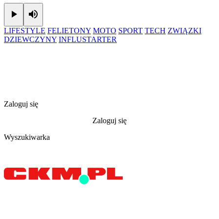
Play
Mute
LIFESTYLE
FELIETONY
MOTO
SPORT
TECH
ZWIĄZKI
DZIEWCZYNY
INFLUSTARTER
Zaloguj się
Zaloguj się
Wyszukiwarka