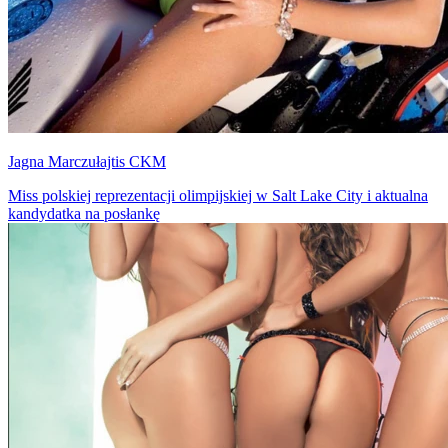
Jagna Marczułajtis CKM
Miss polskiej reprezentacji olimpijskiej w Salt Lake City i aktualna
kandydatka na posłankę