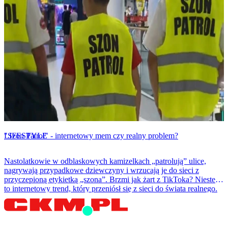
LIFESTYLE
"Szon Patrol" - internetowy mem czy realny problem?
Nastolatkowie w odblaskowych kamizelkach „patrolują” ulice,
nagrywają przypadkowe dziewczyny i wrzucają je do sieci z
przyczepioną etykietką „szona”. Brzmi jak żart z TikToka? Niestety
to internetowy trend, który przeniósł się z sieci do świata realnego.