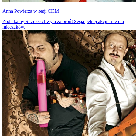
Anna Powierza w sesji CKM
Zodiakalny Strzelec chwyta za broń! Sesja pełnej akcji - nie dla
mięczaków.