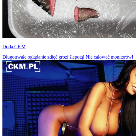
Doda CKM
Długotrwałe oglądanie zdjęć grozi ślepotą! Nie całować monitorów!