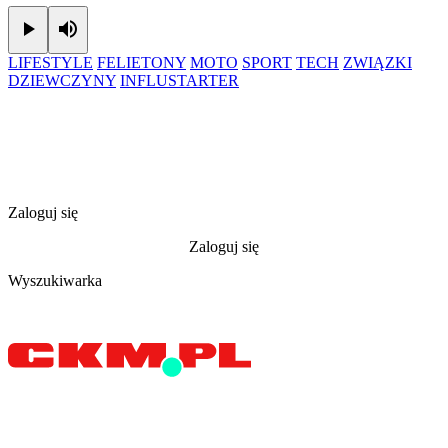
Play
Mute
LIFESTYLE
FELIETONY
MOTO
SPORT
TECH
ZWIĄZKI
DZIEWCZYNY
INFLUSTARTER
Zaloguj się
Zaloguj się
Wyszukiwarka