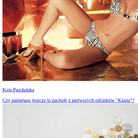
Kaja Paschalska
Czy pamiętasz jeszcze to pacholę z pierwszych odcinków "Klanu"?