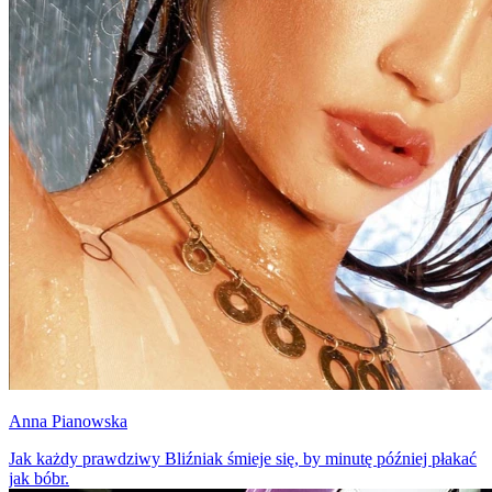
Anna Pianowska
Jak każdy prawdziwy Bliźniak śmieje się, by minutę później płakać
jak bóbr.