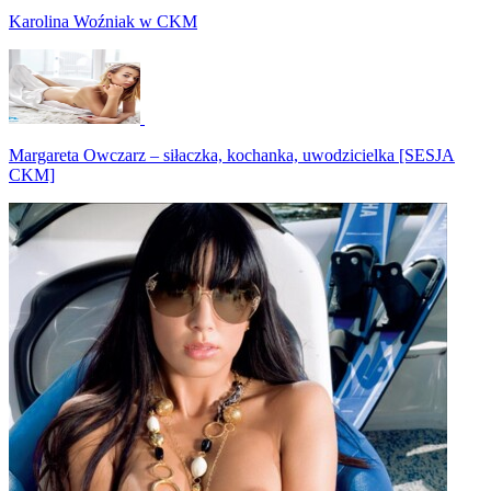
Karolina Woźniak w CKM
Margareta Owczarz – siłaczka, kochanka, uwodzicielka [SESJA
CKM]