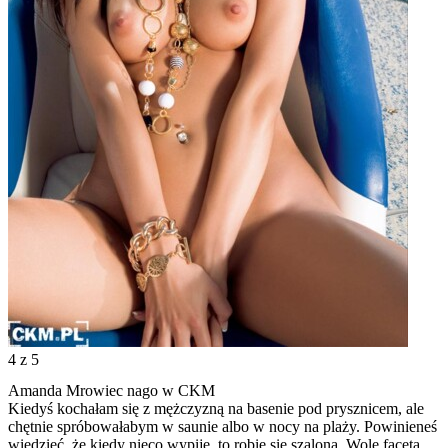
4
z 5
Amanda Mrowiec nago w CKM
Kiedyś kochałam się z mężczyzną na basenie pod prysznicem, ale
chętnie spróbowałabym w saunie albo w nocy na plaży. Powinieneś
wiedzieć, że kiedy nieco wypiję, to robię się szalona. Wolę faceta,