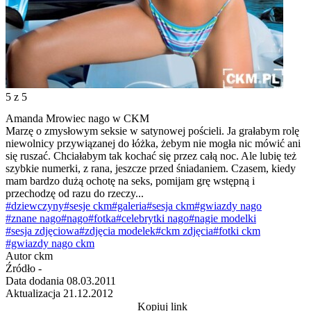
5
z 5
Amanda Mrowiec nago w CKM
Marzę o zmysłowym seksie w satynowej pościeli. Ja grałabym rolę
niewolnicy przywiązanej do łóżka, żebym nie mogła nic mówić ani
się ruszać. Chciałabym tak kochać się przez całą noc. Ale lubię też
szybkie numerki, z rana, jeszcze przed śniadaniem. Czasem, kiedy
mam bardzo dużą ochotę na seks, pomijam grę wstępną i
przechodzę od razu do rzeczy...
#dziewczyny
#sesje ckm
#galeria
#sesja ckm
#gwiazdy nago
#znane nago
#nago
#fotka
#celebrytki nago
#nagie modelki
#sesja zdjęciowa
#zdjęcia modelek
#ckm zdjęcia
#fotki ckm
#gwiazdy nago ckm
Autor
ckm
Źródło
-
Data dodania
08.03.2011
Aktualizacja
21.12.2012
Kopiuj link