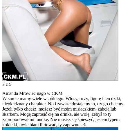
2
z 5
Amanda Mrowiec nago w CKM
W sumie mamy wiele wspólnego. Włosy, oczy, figurę i ten dziki,
nieokiełznany charakter. No i zawsze dostajemy to, czego chcemy.
Jeżeli tylko chcesz, możesz być moim misiaczkiem, żabcią lub
skarbem. Mogę zaprosić cię na drinka, ale wolę, żebyś to ty
zaproponował mi randkę. Nie musisz się śpieszyć, jestem typem
kokietki, uwielbiam flirtować, ty zapewne też.