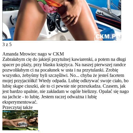
3
z 5
Amanda Mrowiec nago w CKM
Zabrałabym cię do jakiejś przytulnej kawiarenki, a potem na długi
spacer po plaży, przy blasku księżyca. Na naszej pierwszej randce
pozwoliłabym ci na pocałunek w usta i na przytulanki. Zrobię
wszystko, żebyśmy byli szczęśliwi. No... chyba że jesteś facetem
mojej przyjaciółki! Wtedy odpada. Lubię odkrywać swoje ciało, bo
lubię skąpe ciuszki, ale to ci pewnie nie przeszkadza. Czasem, jak
jest bardzo upalnie, nie zakładam w ogóle bielizny. Opalać się nago
na jachcie - to lubię. Jestem raczej odważna i lubię
eksperymentować.
Przeczytaj także