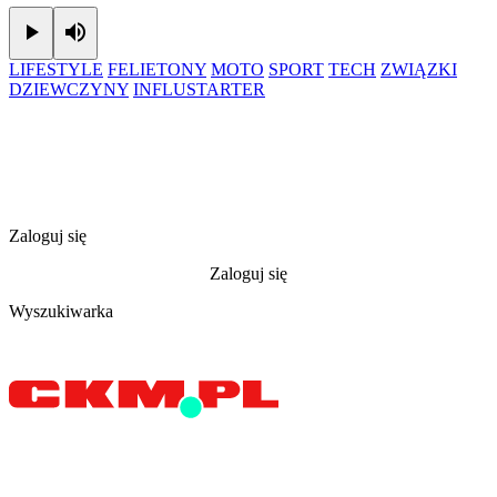
Play
Mute
LIFESTYLE
FELIETONY
MOTO
SPORT
TECH
ZWIĄZKI
DZIEWCZYNY
INFLUSTARTER
Zaloguj się
Zaloguj się
Wyszukiwarka