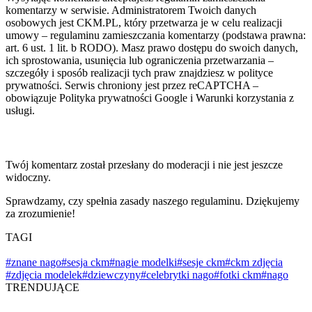
komentarzy w serwisie. Administratorem Twoich danych
osobowych jest CKM.PL, który przetwarza je w celu realizacji
umowy – regulaminu zamieszczania komentarzy (podstawa prawna:
art. 6 ust. 1 lit. b RODO). Masz prawo dostępu do swoich danych,
ich sprostowania, usunięcia lub ograniczenia przetwarzania –
szczegóły i sposób realizacji tych praw znajdziesz w polityce
prywatności. Serwis chroniony jest przez reCAPTCHA –
obowiązuje Polityka prywatności Google i Warunki korzystania z
usługi.
Twój komentarz został przesłany do moderacji i nie jest jeszcze
widoczny.
Sprawdzamy, czy spełnia zasady naszego regulaminu. Dziękujemy
za zrozumienie!
TAGI
#znane nago
#sesja ckm
#nagie modelki
#sesje ckm
#ckm zdjęcia
#zdjęcia modelek
#dziewczyny
#celebrytki nago
#fotki ckm
#nago
TRENDUJĄCE