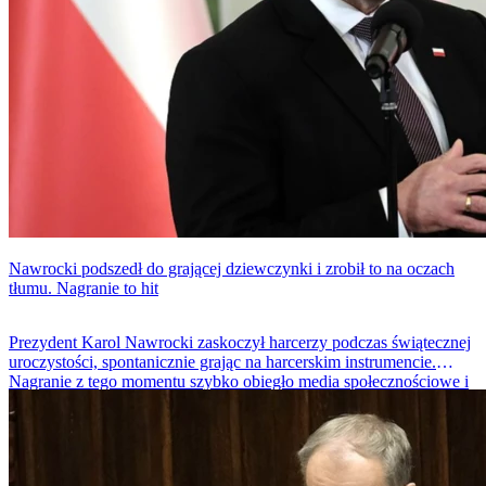
Nawrocki podszedł do grającej dziewczynki i zrobił to na oczach
tłumu. Nagranie to hit
Prezydent Karol Nawrocki zaskoczył harcerzy podczas świątecznej
uroczystości, spontanicznie grając na harcerskim instrumencie.
Nagranie z tego momentu szybko obiegło media społecznościowe i
wywołało liczne komentarze.