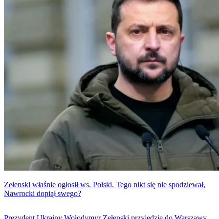
tys. zł na humanitarną pomoc.
Zełenski właśnie ogłosił ws. Polski. Tego nikt się nie spodziewał,
Nawrocki dopiął swego?
Prezydent Ukrainy Wołodymyr Zełenski przyjedzie do Warszawy