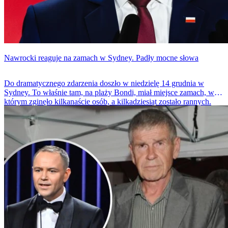
Nawrocki reaguje na zamach w Sydney. Padły mocne słowa
Do dramatycznego zdarzenia doszło w niedzielę 14 grudnia w
Sydney. To właśnie tam, na plaży Bondi, miał miejsce zamach, w
którym zginęło kilkanaście osób, a kilkadziesiąt zostało rannych.
Karol Nawrocki zareagował na tę tragedię.