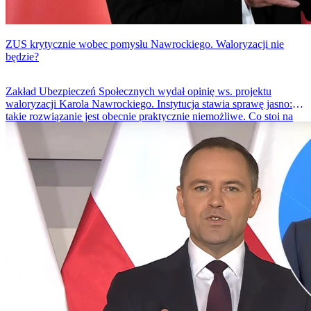
ZUS krytycznie wobec pomysłu Nawrockiego. Waloryzacji nie
będzie?
Zakład Ubezpieczeń Społecznych wydał opinię ws. projektu
waloryzacji Karola Nawrockiego. Instytucja stawia sprawę jasno:
takie rozwiązanie jest obecnie praktycznie niemożliwe. Co stoi na
przeszkodzie?