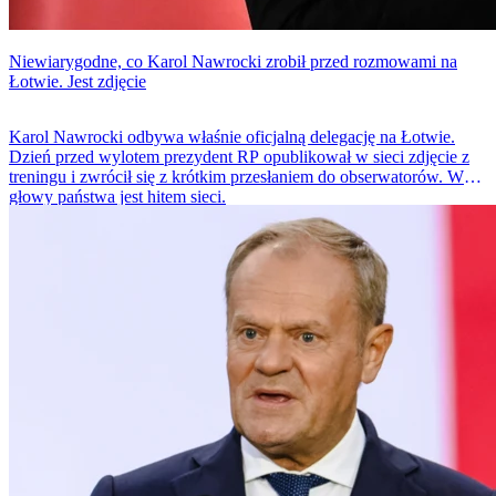
Niewiarygodne, co Karol Nawrocki zrobił przed rozmowami na
Łotwie. Jest zdjęcie
Karol Nawrocki odbywa właśnie oficjalną delegację na Łotwie.
Dzień przed wylotem prezydent RP opublikował w sieci zdjęcie z
treningu i zwrócił się z krótkim przesłaniem do obserwatorów. Wpis
głowy państwa jest hitem sieci.