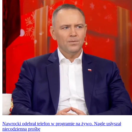
Podsumowujący wizytę wpis głowy naszego państwa rozpętał
jednak w internecie prawdziwą burzę.
Nawrocki odebrał telefon w programie na żywo. Nagle usłyszał
niecodzienną prośbę