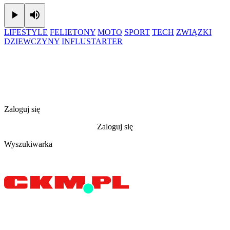
Play
Mute
LIFESTYLE
FELIETONY
MOTO
SPORT
TECH
ZWIĄZKI
DZIEWCZYNY
INFLUSTARTER
Zaloguj się
Zaloguj się
Wyszukiwarka