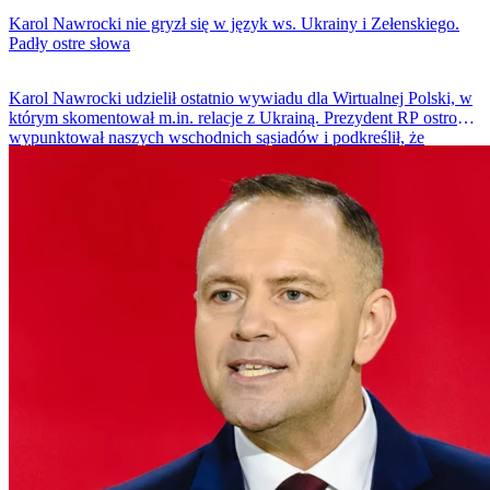
Karol Nawrocki nie gryzł się w język ws. Ukrainy i Zełenskiego.
Padły ostre słowa
Karol Nawrocki udzielił ostatnio wywiadu dla Wirtualnej Polski, w
którym skomentował m.in. relacje z Ukrainą. Prezydent RP ostro
wypunktował naszych wschodnich sąsiadów i podkreślił, że
stosunki obu krajów straciły znamiona partnerstwa.