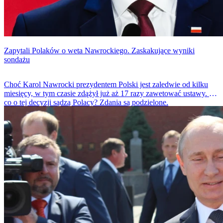
Zapytali Polaków o weta Nawrockiego. Zaskakujące wyniki
sondażu
Choć Karol Nawrocki prezydentem Polski jest zaledwie od kilku
miesięcy, w tym czasie zdążył już aż 17 razy zawetować ustawy. A
co o tej decyzji sądzą Polacy? Zdania są podzielone.