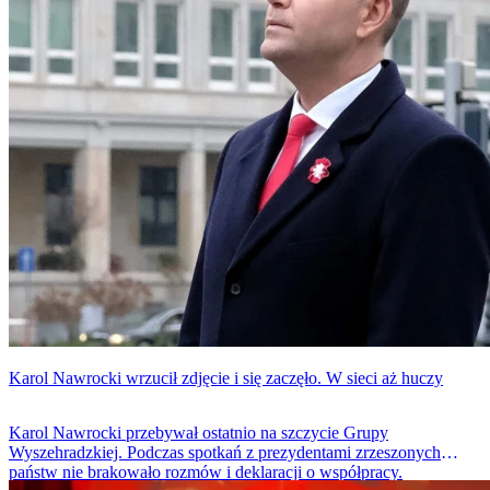
Karol Nawrocki wrzucił zdjęcie i się zaczęło. W sieci aż huczy
Karol Nawrocki przebywał ostatnio na szczycie Grupy
Wyszehradzkiej. Podczas spotkań z prezydentami zrzeszonych
państw nie brakowało rozmów i deklaracji o współpracy.