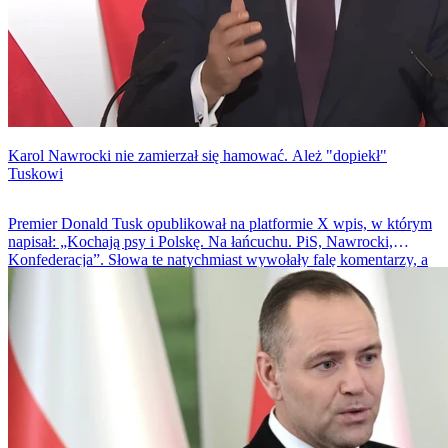
Karol Nawrocki nie zamierzał się hamować. Ależ "dopiekł"
Tuskowi
Premier Donald Tusk opublikował na platformie X wpis, w którym
napisał: „Kochają psy i Polskę. Na łańcuchu. PiS, Nawrocki,
Konfederacja”. Słowa te natychmiast wywołały falę komentarzy, a
także sprzeciw części polityków i aktywistów. Wśród reagujących
był prezydent Karol Nawrocki, który zarzucił premierowi
eskalowanie napięcia zamiast realnego działania.