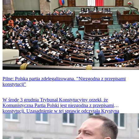
Pilne: Polska partia zdelegalizowana. "Niezgodna z przepisami
konstytucji"
W środę 3 grudnia Trybunał Konstytucyjny orzekł, że
Komunistyczna Partia Polski jest niezgodna z przepisami
konstytucji. Uzasadnienie w tej sprawie odczytała Krystyna
Pawłowicz. Decyzja TK to efekt m.in. wniosku prezydenta RP -
Karola Nawrockiego.