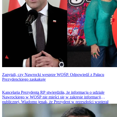
Zapytali, czy Nawrocki wesprze WOŚP. Odpowiedź z Pałacu
Prezydenckiego zaskakuje
Kancelaria Prezydenta RP stwierdziła, że informacja o udziale
Nawrockiego w WOŚP nie mieści się w zakresie informacji
publicznej. Wiadomo jenak, że Prezydent w przeszłości wspierał
inicjatywy charytatywne, a w tym sezonie zapewnił pomoc rodzinie
w ramach akcji Szlachetna Paczka. W ubiegłych latach Prezydent
Andrzej Duda wraz z żoną wspierali WOŚP zbierając w sumie 30