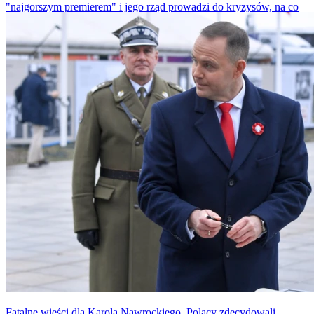
"najgorszym premierem" i jego rząd prowadzi do kryzysów, na co
Tusk odpowiedział, że wspieranie rządu przez Prezydenta jest
konstytucyjnym obowiązkiem.
Fatalne wieści dla Karola Nawrockiego. Polacy zdecydowali