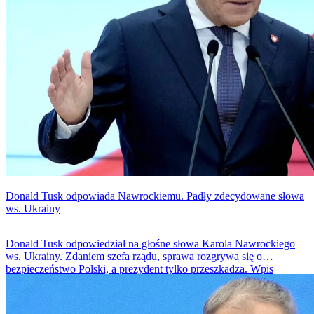
Donald Tusk odpowiada Nawrockiemu. Padły zdecydowane słowa
ws. Ukrainy
Donald Tusk odpowiedział na głośne słowa Karola Nawrockiego
ws. Ukrainy. Zdaniem szefa rządu, sprawa rozgrywa się o
bezpieczeństwo Polski, a prezydent tylko przeszkadza. Wpis
premiera wywołał burzę w internecie.