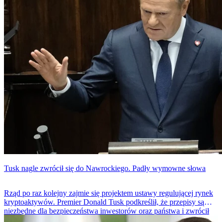
Tusk nagle zwrócił się do Nawrockiego. Padły wymowne słowa
Rząd po raz kolejny zajmie się projektem ustawy regulującej rynek
kryptoaktywów. Premier Donald Tusk podkreślił, że przepisy są
niezbędne dla bezpieczeństwa inwestorów oraz państwa i zwrócił
się do prezydenta Karola Nawrockiego o ich przyjęcie.