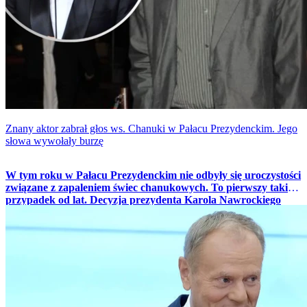
Znany aktor zabrał głos ws. Chanuki w Pałacu Prezydenckim. Jego
słowa wywołały burzę
W tym roku w Pałacu Prezydenckim nie odbyły się uroczystości
związane z zapaleniem świec chanukowych. To pierwszy taki
przypadek od lat. Decyzja prezydenta Karola Nawrockiego
wywołała polityczną burzę i falę komentarzy, do których w
nietypowy sposób odniósł się aktor Lech Dyblik.