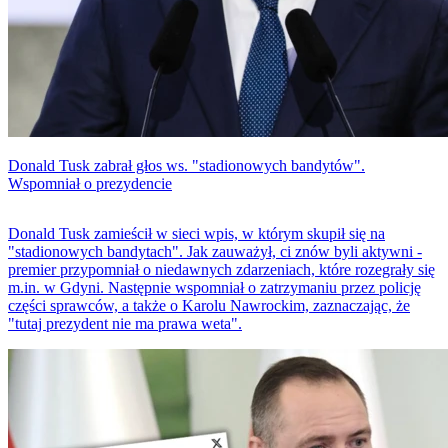
Donald Tusk zabrał głos ws. "stadionowych bandytów".
Wspomniał o prezydencie
Donald Tusk zamieścił w sieci wpis, w którym skupił się na
"stadionowych bandytach". Jak zauważył, ci znów byli aktywni -
premier przypomniał o niedawnych zdarzeniach, które rozegrały się
m.in. w Gdyni. Następnie wspomniał o zatrzymaniu przez policję
części sprawców, a także o Karolu Nawrockim, zaznaczając, że
"tutaj prezydent nie ma prawa weta".