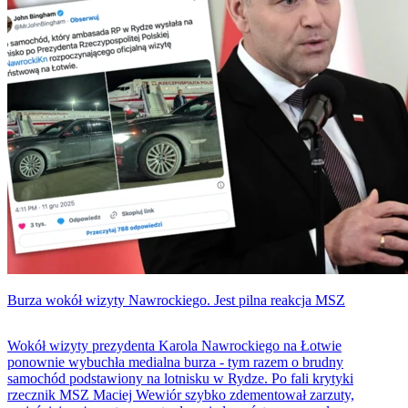
Burza wokół wizyty Nawrockiego. Jest pilna reakcja MSZ
Wokół wizyty prezydenta Karola Nawrockiego na Łotwie
ponownie wybuchła medialna burza - tym razem o brudny
samochód podstawiony na lotnisku w Rydze. Po fali krytyki
rzecznik MSZ Maciej Wewiór szybko zdementował zarzuty,