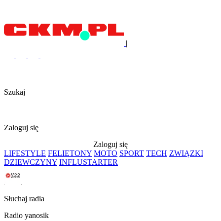
|
Szukaj
Zaloguj się
Zaloguj się
LIFESTYLE
FELIETONY
MOTO
SPORT
TECH
ZWIĄZKI
DZIEWCZYNY
INFLUSTARTER
Słuchaj radia
Radio yanosik