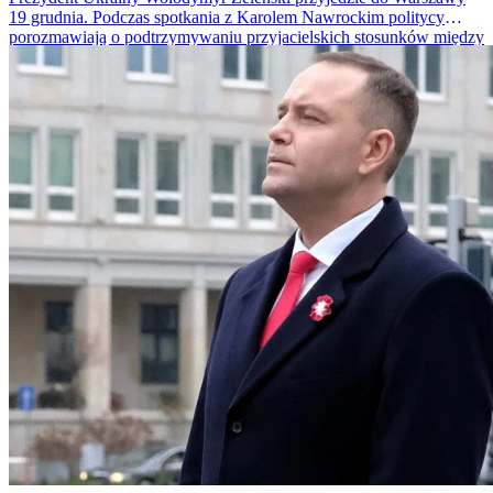
19 grudnia. Podczas spotkania z Karolem Nawrockim politycy
porozmawiają o podtrzymywaniu przyjacielskich stosunków między
państwami oraz przedyskutują sprawy bezpieczeństwa. Kancelaria
Prezydenta zapewnia, że Nawrocki jest "otwarty na dialog".