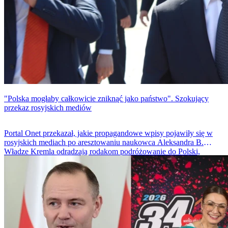
"Polska mogłaby całkowicie zniknąć jako państwo". Szokujący
przekaz rosyjskich mediów
Portal Onet przekazał, jakie propagandowe wpisy pojawiły się w
rosyjskich mediach po aresztowaniu naukowca Aleksandra B.
Władze Kremla odradzają rodakom podróżowanie do Polski,
eksperci straszą torturami jeńców na Ukrainie, a media donoszą, że
na Ukrainie walczą polskie wojska.