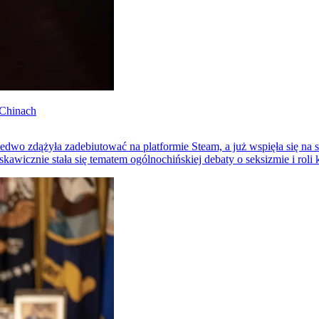
 Chinach
wo zdążyła zadebiutować na platformie Steam, a już wspięła się na 
awicznie stała się tematem ogólnochińskiej debaty o seksizmie i roli 