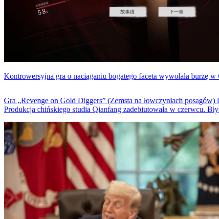
Kontrowersyjna gra o naciąganiu bogatego faceta wywołała burzę w
Gra „Revenge on Gold Diggers” (Zemsta na łowczyniach posagów) led
Produkcja chińskiego studia Qianfang zadebiutowała w czerwcu. Błysk