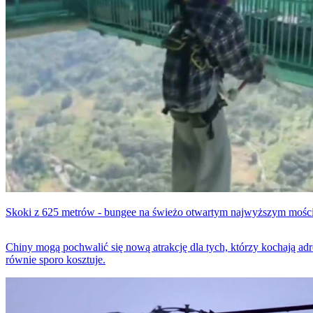
Skoki z 625 metrów - bungee na świeżo otwartym najwyższym mości
Chiny mogą pochwalić się nową atrakcję dla tych, którzy kochają a
równie sporo kosztuje.