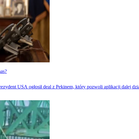
nas?
rezydent USA ogłosił deal z Pekinem, który pozwoli aplikacji dalej dz