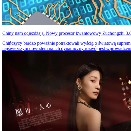
Chiny nam odjeżdżają. Nowy procesor kwantowowy Zuchongzhi 3.0, j
Chińczycy bardzo poważnie potraktowali wyścig o światową suprema
najświeższym dowodem na ich dynamiczny rozwój jest wprowadzenie