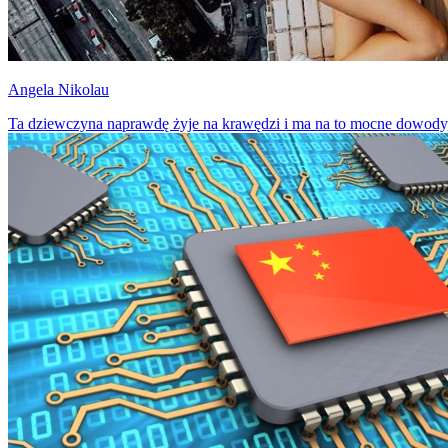
Angela Nikolau
Ta dziewczyna naprawdę żyje na krawędzi i ma na to mocne dowody