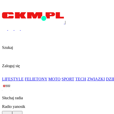
|
Szukaj
Zaloguj się
LIFESTYLE
FELIETONY
MOTO
SPORT
TECH
ZWIĄZKI
DZ
Słuchaj radia
Radio yanosik