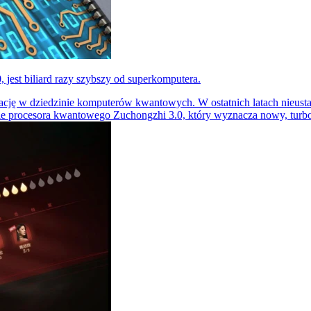
est biliard razy szybszy od superkomputera.
cję w dziedzinie komputerów kwantowych. W ostatnich latach nieusta
 procesora kwantowego Zuchongzhi 3.0, który wyznacza nowy, turbo