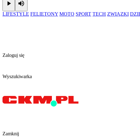
Play
Mute
LIFESTYLE
FELIETONY
MOTO
SPORT
TECH
ZWIĄZKI
DZ
Zaloguj się
Wyszukiwarka
Zamknij