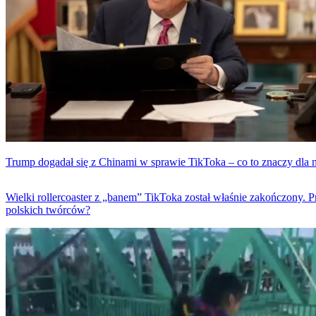
Trump dogadał się z Chinami w sprawie TikToka – co to znaczy dla 
Wielki rollercoaster z „banem” TikToka został właśnie zakończony. P
polskich twórców?