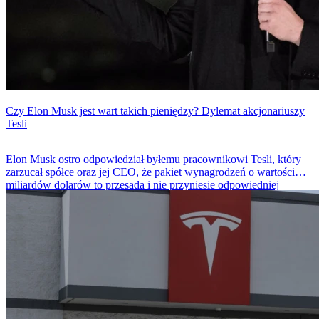
Czy Elon Musk jest wart takich pieniędzy? Dylemat akcjonariuszy
Tesli
Elon Musk ostro odpowiedział byłemu pracownikowi Tesli, który
zarzucał spółce oraz jej CEO, że pakiet wynagrodzeń o wartości
miliardów dolarów to przesada i nie przyniesie odpowiedniej
wartości dla akcjonariuszy. Spór ten nabiera znaczenia przed
nadchodzącym walnym zgromadzeniu.