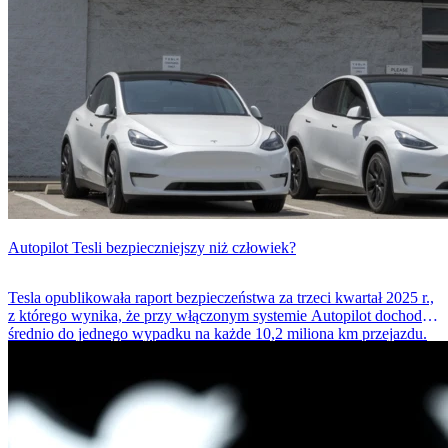
Autopilot Tesli bezpieczniejszy niż człowiek?
Tesla opublikowała raport bezpieczeństwa za trzeci kwartał 2025 r.,
z którego wynika, że przy włączonym systemie Autopilot dochodzi
średnio do jednego wypadku na każde 10,2 miliona km przejazdu.
Dla porównania: średnia krajowa w USA to około 1,1 miliona km.
Firma twierdzi więc, że jej system jest nawet dziewięć razy
bezpieczniejszy niż przeciętny kierowca. Ale czy te dane mówią
całą prawdę?