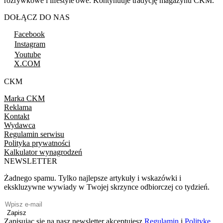
rozrywkowe i lifestyle'owe. Kontynuuje tradycję magazynu CKM.
DOŁĄCZ DO NAS
Facebook
Instagram
Youtube
X.COM
CKM
Marka CKM
Reklama
Kontakt
Wydawca
Regulamin serwisu
Polityka prywatności
Kalkulator wynagrodzeń
NEWSLETTER
Żadnego spamu. Tylko najlepsze artykuły i wskazówki i
ekskluzywne wywiady w Twojej skrzynce odbiorczej co tydzień.
Zapisz
Zapisując się na nasz newsletter akceptujesz
Regulamin
i
Politykę