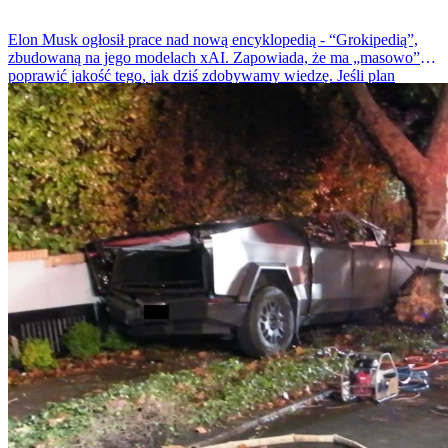
Elon Musk ogłosił prace nad nową encyklopedią - “Grokipedią”,
zbudowaną na jego modelach xAI. Zapowiada, że ma „masowo”
poprawić jakość tego, jak dziś zdobywamy wiedzę. Jeśli plan
wypali, dostaniemy projekt, który ma rywalizować z Wikipedią, a
następnie ją zdetronizować.