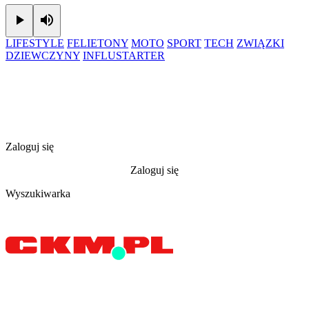
Play
Mute
LIFESTYLE
FELIETONY
MOTO
SPORT
TECH
ZWIĄZKI
DZIEWCZYNY
INFLUSTARTER
Zaloguj się
Zaloguj się
Wyszukiwarka