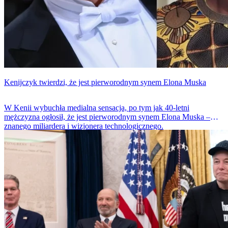
Kenijczyk twierdzi, że jest pierworodnym synem Elona Muska
W Kenii wybuchła medialna sensacja, po tym jak 40-letni
mężczyzna ogłosił, że jest pierworodnym synem Elona Muska –
znanego miliardera i wizjonera technologicznego.