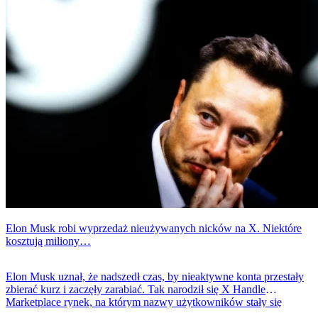
Elon Musk robi wyprzedaż nieużywanych nicków na X. Niektóre
kosztują miliony…
Elon Musk uznał, że nadszedł czas, by nieaktywne konta przestały
zbierać kurz i zaczęły zarabiać. Tak narodził się X Handle
Marketplace rynek, na którym nazwy użytkowników stały się
towarem premium. I to dosłownie, bo ceny zaczynają się od 2500