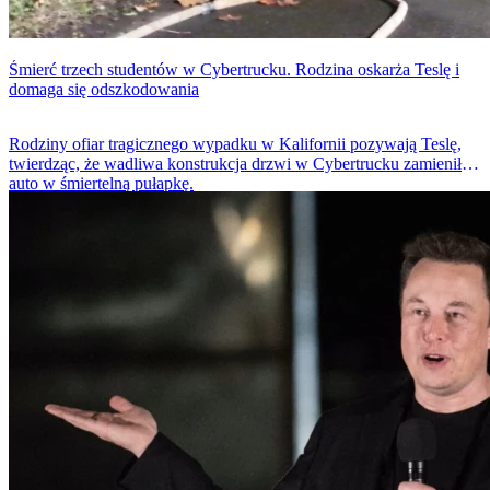
Śmierć trzech studentów w Cybertrucku. Rodzina oskarża Teslę i
domaga się odszkodowania
Rodziny ofiar tragicznego wypadku w Kalifornii pozywają Teslę,
twierdząc, że wadliwa konstrukcja drzwi w Cybertrucku zamieniła
auto w śmiertelną pułapkę.