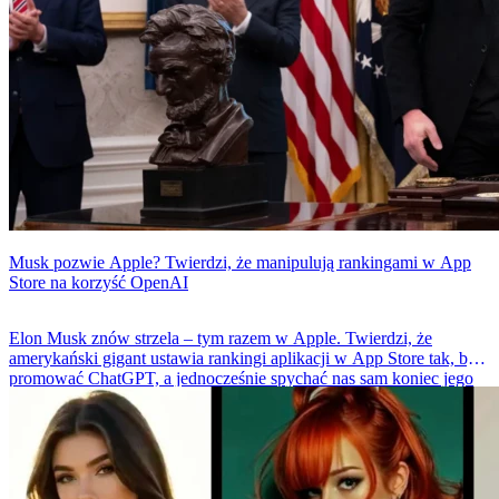
Musk pozwie Apple? Twierdzi, że manipulują rankingami w App
Store na korzyść OpenAI
Elon Musk znów strzela – tym razem w Apple. Twierdzi, że
amerykański gigant ustawia rankingi aplikacji w App Store tak, by
promować ChatGPT, a jednocześnie spychać nas sam koniec jego
Groka. W tle? Wojna z OpenAI, której był współzałożycielem, a
dziś jest największym krytykiem.