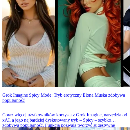
Grok Imagine Spicy Mode: Tryb erotyczny Elona Muska zdobywa
popularność
Coraz więcej użytkowników korzysta z Grok Imagine, narzędzia od
xAI, a jego najbardziej dyskutowany tryb – Spicy – szybko
zdobywa popularność. Funkcja pozwala tworzyć sugestywne