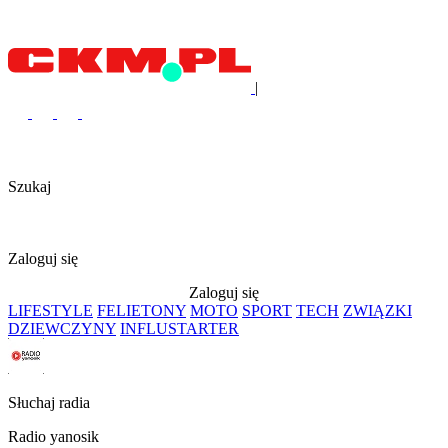
|
Szukaj
Zaloguj się
Zaloguj się
LIFESTYLE
FELIETONY
MOTO
SPORT
TECH
ZWIĄZKI
DZIEWCZYNY
INFLUSTARTER
Słuchaj radia
Radio yanosik