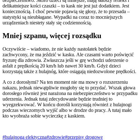
bezpieczeństwo. Skoro dzieci są mniejsze, mają słabszy refleks i
delikatniejsze kości czaszki – to kask nie jest już dodatkiem. Jest
koniecznością. I choć pewnie pojawią się głosy, że to przesada –
statystyki są nieubłagane. Wypadki na coraz to mocniejszych
urządzeniach niestety stały się codziennością.
Mniej szpanu, więcej rozsądku
Oczywiście – wiadomo, że nie każdy nastolatek będzie
zachwycony, że ma jeździć w kasku. Ale czasami warto poświęcić
fryzurę dla zdrowia. Zwłaszcza jeśli w grę wchodzi uderzenie o
asfalt z prędkością 20 km/h lub nawet 30 km/h. Gdyż dzieci
korzystają także z hulajnóg, które osiągają niedozwolone prędkości.
A co z dorosłymi? Na ten moment nie ma mowy o rozszerzeniu
nakazu, jednak niewątpliwie mogłoby się to przydać. Wszak głowa
dorosłego również jest narażona na niebezpieczeństwo w przypadku
uderzenia. Jednak tutaj zdecydowanie będzie trudniej to
wyegzekwować. W końcu dorośli korzystają również z hulajnogi
podczas wieczornych wyjść albo w drodze do pracy. A tutaj mało
kto wyobraża sobie wycieczkę z kaskiem.
#hulajnoga elektyczna
#zdrowie
#przepisy drogowe