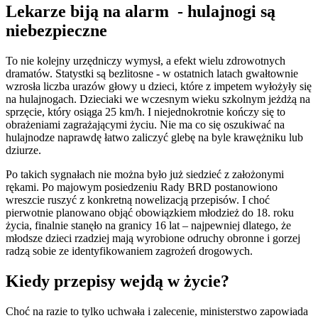
Lekarze biją na alarm - hulajnogi są
niebezpieczne
To nie kolejny urzędniczy wymysł, a efekt wielu zdrowotnych
dramatów. Statystki są bezlitosne - w ostatnich latach gwałtownie
wzrosła liczba urazów głowy u dzieci, które z impetem wyłożyły się
na hulajnogach. Dzieciaki we wczesnym wieku szkolnym jeżdżą na
sprzęcie, który osiąga 25 km/h. I niejednokrotnie kończy się to
obrażeniami zagrażającymi życiu. Nie ma co się oszukiwać na
hulajnodze naprawdę łatwo zaliczyć glebę na byle krawężniku lub
dziurze.
Po takich sygnałach nie można było już siedzieć z założonymi
rękami. Po majowym posiedzeniu Rady BRD postanowiono
wreszcie ruszyć z konkretną nowelizacją przepisów. I choć
pierwotnie planowano objąć obowiązkiem młodzież do 18. roku
życia, finalnie stanęło na granicy 16 lat – najpewniej dlatego, że
młodsze dzieci rzadziej mają wyrobione odruchy obronne i gorzej
radzą sobie ze identyfikowaniem zagrożeń drogowych.
Kiedy przepisy wejdą w życie?
Choć na razie to tylko uchwała i zalecenie, ministerstwo zapowiada