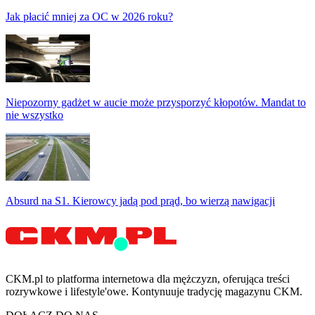
Jak płacić mniej za OC w 2026 roku?
Niepozorny gadżet w aucie może przysporzyć kłopotów. Mandat to
nie wszystko
Absurd na S1. Kierowcy jadą pod prąd, bo wierzą nawigacji
CKM.pl to platforma internetowa dla mężczyzn, oferująca treści
rozrywkowe i lifestyle'owe. Kontynuuje tradycję magazynu CKM.