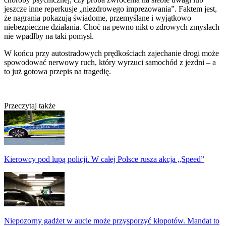
jeszcze inne reperkusje „niezdrowego imprezowania”. Faktem jest,
że nagrania pokazują świadome, przemyślane i wyjątkowo
niebezpieczne działania. Choć na pewno nikt o zdrowych zmysłach
nie wpadłby na taki pomysł.
W końcu przy autostradowych prędkościach zajechanie drogi może
spowodować nerwowy ruch, który wyrzuci samochód z jezdni – a
to już gotowa przepis na tragedię.
Przeczytaj także
Kierowcy pod lupą policji. W całej Polsce rusza akcja „Speed”
Niepozorny gadżet w aucie może przysporzyć kłopotów. Mandat to