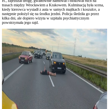
H., zajeżdżał drogę, gwałtownie hamował i blokował ruch na
trasach między Wrocławiem a Krakowem. Kulminacją była scena,
kiedy kierowca wysiadł z auta w samych majtkach i koszulce, a
następnie położył się na środku jezdni. Policja śledziła go przez
kilka dni, ale dopiero wizyta w szpitalu psychiatrycznym
powstrzymała jego rajd.