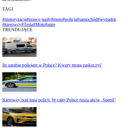
TAGI
#motoryzacja
#prawo jazdy
#moto
#policja
#samochód
#wypadek
#kierowcy
#Tesla
#Moto
#auto
TRENDUJĄCE
Ile zarabia policjant w Polsce? Kwoty mogą zaskoczyć
Kierowcy pod lupą policji. W całej Polsce rusza akcja „Speed”