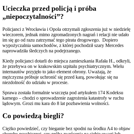
Ucieczka przed policją i próba
„niepoczytalności”?
Policjanci z Wrocławia i Opola otrzymali zgłoszenia już w niedzielę
wieczorem, jednak mimo zgromadzonych nagrań i relacji nie udało
im się go od razu zatrzymać tego pirata drogowego. Dopiero
wypożyczalnia samochodów, z której pochodził szary Mercedes
naprowadziła śledczych na podejrzanego.
Kiedy policjanci dotarli do miejsca zamieszkania Rafała H., odkryli,
że przebywa on w krakowskim szpitalu psychiatrycznym. Wielu
internautów przyjęło to jako element obrony. Uważają, że
mężczyzna próbuje uchronić się przed karą, powołując się na
niezdolność do udziału w procesie.
Sprawa została formalnie wszczęta pod artykułem 174 Kodeksu
karnego – chodzi o sprowadzenie zagrożenia katastrofy w ruchu
lądowym. Grozi mu kara do 8 lat pozbawienia wolności.
Co powiedzą biegli?
Ciężko powiedzieć, czy bieganie bez spodni na środku A4 to objaw
choroby psychicznej, czy próba zwrócenia na siebie uwagi lub