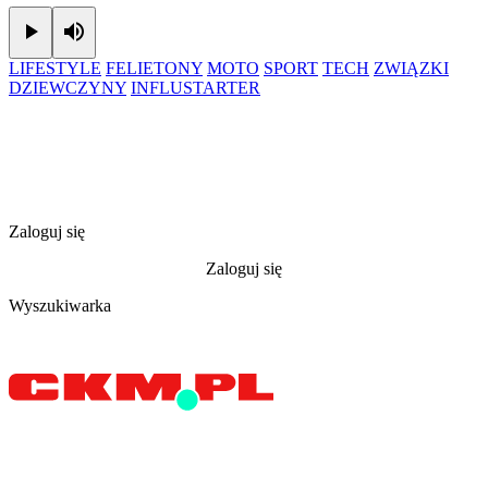
Play
Mute
LIFESTYLE
FELIETONY
MOTO
SPORT
TECH
ZWIĄZKI
DZIEWCZYNY
INFLUSTARTER
Zaloguj się
Zaloguj się
Wyszukiwarka