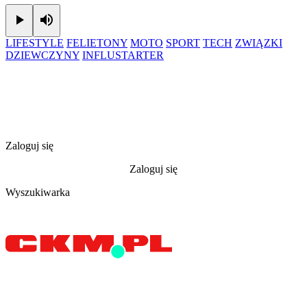
Play
Mute
LIFESTYLE
FELIETONY
MOTO
SPORT
TECH
ZWIĄZKI
DZIEWCZYNY
INFLUSTARTER
Zaloguj się
Zaloguj się
Wyszukiwarka