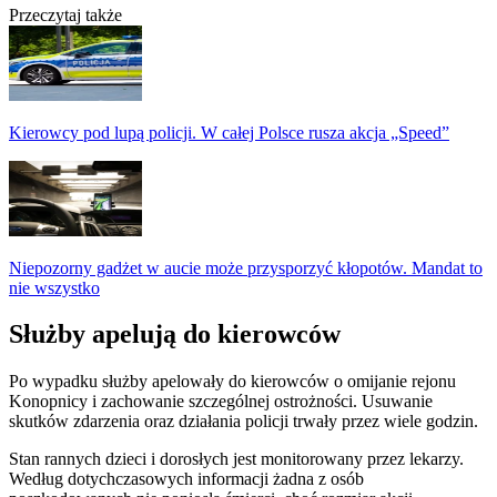
Przeczytaj także
Kierowcy pod lupą policji. W całej Polsce rusza akcja „Speed”
Niepozorny gadżet w aucie może przysporzyć kłopotów. Mandat to
nie wszystko
Służby apelują do kierowców
Po wypadku służby apelowały do kierowców o omijanie rejonu
Konopnicy i zachowanie szczególnej ostrożności. Usuwanie
skutków zdarzenia oraz działania policji trwały przez wiele godzin.
Stan rannych dzieci i dorosłych jest monitorowany przez lekarzy.
Według dotychczasowych informacji żadna z osób