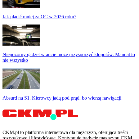
Jak płacić mniej za OC w 2026 roku?
Niepozorny gadżet w aucie może przysporzyć kłopotów. Mandat to
nie wszystko
Absurd na S1. Kierowcy jadą pod prąd, bo wierzą nawigacji
CKM.pl to platforma internetowa dla mężczyzn, oferująca treści
rozrywkowe i lifestyle'owe. Kontynuuje tradycję magazynu CKM.