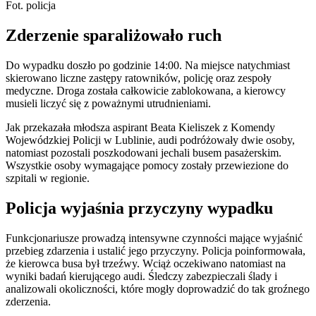
Fot. policja
Zderzenie sparaliżowało ruch
Do wypadku doszło po godzinie 14:00. Na miejsce natychmiast
skierowano liczne zastępy ratowników, policję oraz zespoły
medyczne. Droga została całkowicie zablokowana, a kierowcy
musieli liczyć się z poważnymi utrudnieniami.
Jak przekazała młodsza aspirant Beata Kieliszek z Komendy
Wojewódzkiej Policji w Lublinie, audi podróżowały dwie osoby,
natomiast pozostali poszkodowani jechali busem pasażerskim.
Wszystkie osoby wymagające pomocy zostały przewiezione do
szpitali w regionie.
Policja wyjaśnia przyczyny wypadku
Funkcjonariusze prowadzą intensywne czynności mające wyjaśnić
przebieg zdarzenia i ustalić jego przyczyny. Policja poinformowała,
że kierowca busa był trzeźwy. Wciąż oczekiwano natomiast na
wyniki badań kierującego audi. Śledczy zabezpieczali ślady i
analizowali okoliczności, które mogły doprowadzić do tak groźnego
zderzenia.