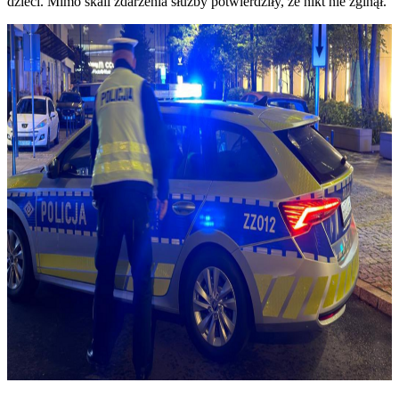
dzieci. Mimo skali zdarzenia służby potwierdziły, że nikt nie zginął.