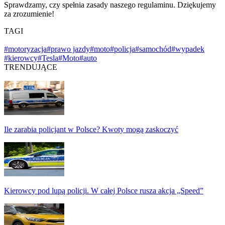
Sprawdzamy, czy spełnia zasady naszego regulaminu. Dziękujemy
za zrozumienie!
TAGI
#motoryzacja
#prawo jazdy
#moto
#policja
#samochód
#wypadek
#kierowcy
#Tesla
#Moto
#auto
TRENDUJĄCE
Ile zarabia policjant w Polsce? Kwoty mogą zaskoczyć
Kierowcy pod lupą policji. W całej Polsce rusza akcja „Speed”