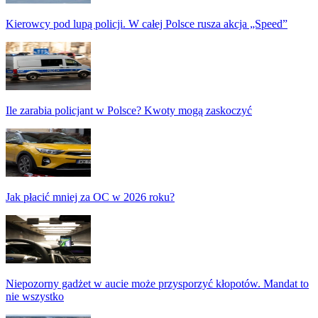
Kierowcy pod lupą policji. W całej Polsce rusza akcja „Speed”
Ile zarabia policjant w Polsce? Kwoty mogą zaskoczyć
Jak płacić mniej za OC w 2026 roku?
Niepozorny gadżet w aucie może przysporzyć kłopotów. Mandat to
nie wszystko