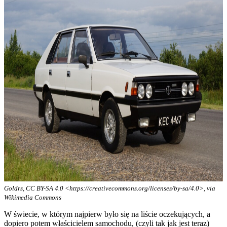
Goldrs, CC BY-SA 4.0 <https://creativecommons.org/licenses/by-sa/4.0>, via
Wikimedia Commons
W świecie, w którym najpierw było się na liście oczekujących, a
dopiero potem właścicielem samochodu, (czyli tak jak jest teraz)