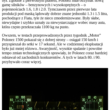
był. Zgodnie z pierwotnym planem, Polonez miał otrzymać nową
gamę silników – benzynowych i wysokoprężnych – o
pojemnościach 1.6, 1.8 i 2.0. Tymczasem przez pierwsze lata
produkcji pod maską lądowały dobrze znane jednostki 1.3 i 1.5 litra,
pochodzące z Fiata, tyle że nieco zmodernizowane. Były słabe,
niewydajne i szybko uznały za niewystarczające wobec masy auta,
która często przekraczała 1100 kg na pusto.
Owszem, w testach przeprowadzonych przez tygodnik „Motor”
Polonez 1500 pokazał się z dobrej strony – osiągał 150 km/h i
przyspieszał do setki w 17 sekund. Ale w codziennej eksploatacji
było już mniej różowo. Awaryjność, wysokie spalanie i powolne
tempo zmian technologicznych sprawiały, że Polonez coraz bardziej
odstawał od zachodnich konkurentów. A tych w latach 80. i 90.
przybywało coraz więcej.