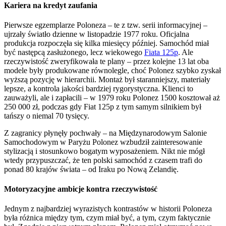
Kariera na kredyt zaufania
Pierwsze egzemplarze Poloneza – te z tzw. serii informacyjnej –
ujrzały światło dzienne w listopadzie 1977 roku. Oficjalna
produkcja rozpoczęła się kilka miesięcy później. Samochód miał
być następcą zasłużonego, lecz wiekowego
Fiata 125p
. Ale
rzeczywistość zweryfikowała te plany – przez kolejne 13 lat oba
modele były produkowane równolegle, choć Polonez szybko zyskał
wyższą pozycję w hierarchii. Montaż był staranniejszy, materiały
lepsze, a kontrola jakości bardziej rygorystyczna. Klienci to
zauważyli, ale i zapłacili – w 1979 roku Polonez 1500 kosztował aż
250 000 zł, podczas gdy Fiat 125p z tym samym silnikiem był
tańszy o niemal 70 tysięcy.
Z zagranicy płynęły pochwały – na Międzynarodowym Salonie
Samochodowym w Paryżu Polonez wzbudził zainteresowanie
stylizacją i stosunkowo bogatym wyposażeniem. Nikt nie mógł
wtedy przypuszczać, że ten polski samochód z czasem trafi do
ponad 80 krajów świata – od Iraku po Nową Zelandię.
Motoryzacyjne ambicje kontra rzeczywistość
Jednym z najbardziej wyrazistych kontrastów w historii Poloneza
była różnica między tym, czym miał być, a tym, czym faktycznie