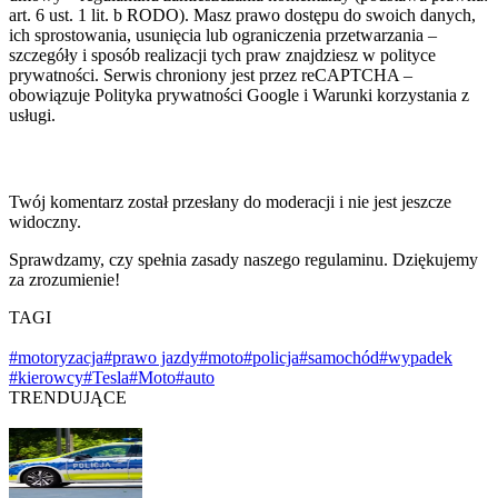
art. 6 ust. 1 lit. b RODO). Masz prawo dostępu do swoich danych,
ich sprostowania, usunięcia lub ograniczenia przetwarzania –
szczegóły i sposób realizacji tych praw znajdziesz w polityce
prywatności. Serwis chroniony jest przez reCAPTCHA –
obowiązuje Polityka prywatności Google i Warunki korzystania z
usługi.
Twój komentarz został przesłany do moderacji i nie jest jeszcze
widoczny.
Sprawdzamy, czy spełnia zasady naszego regulaminu. Dziękujemy
za zrozumienie!
TAGI
#motoryzacja
#prawo jazdy
#moto
#policja
#samochód
#wypadek
#kierowcy
#Tesla
#Moto
#auto
TRENDUJĄCE