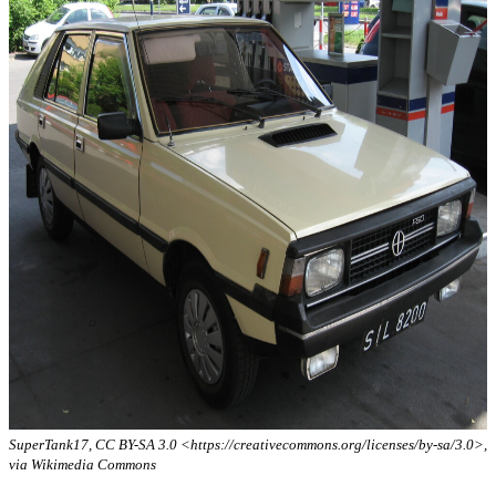
SuperTank17, CC BY-SA 3.0 <https://creativecommons.org/licenses/by-sa/3.0>,
via Wikimedia Commons