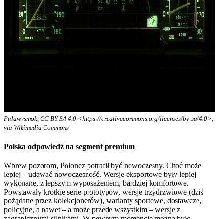
Pulawysmok, CC BY-SA 4.0 <https://creativecommons.org/licenses/by-sa/4.0>,
via Wikimedia Commons
Polska odpowiedź na segment premium
Wbrew pozorom, Polonez potrafił być nowoczesny. Choć może
lepiej – udawać nowoczesność. Wersje eksportowe były lepiej
wykonane, z lepszym wyposażeniem, bardziej komfortowe.
Powstawały krótkie serie prototypów, wersje trzydrzwiowe (dziś
pożądane przez kolekcjonerów), warianty sportowe, dostawcze,
policyjne, a nawet – a może przede wszystkim – wersje z
zagranicznymi silnikami. W pewnym momencie można było