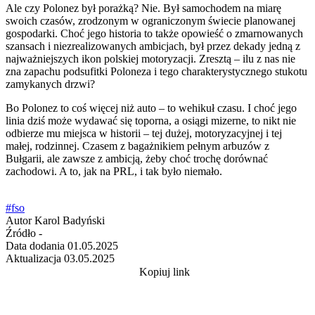
Ale czy Polonez był porażką? Nie. Był samochodem na miarę
swoich czasów, zrodzonym w ograniczonym świecie planowanej
gospodarki. Choć jego historia to także opowieść o zmarnowanych
szansach i niezrealizowanych ambicjach, był przez dekady jedną z
najważniejszych ikon polskiej motoryzacji. Zresztą – ilu z nas nie
zna zapachu podsufitki Poloneza i tego charakterystycznego stukotu
zamykanych drzwi?
Bo Polonez to coś więcej niż auto – to wehikuł czasu. I choć jego
linia dziś może wydawać się toporna, a osiągi mizerne, to nikt nie
odbierze mu miejsca w historii – tej dużej, motoryzacyjnej i tej
małej, rodzinnej. Czasem z bagażnikiem pełnym arbuzów z
Bułgarii, ale zawsze z ambicją, żeby choć trochę dorównać
zachodowi. A to, jak na PRL, i tak było niemało.
#fso
Autor
Karol Badyński
Źródło
-
Data dodania
01.05.2025
Aktualizacja
03.05.2025
Kopiuj link