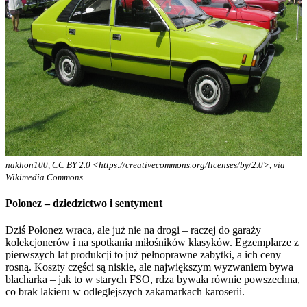
nakhon100, CC BY 2.0 <https://creativecommons.org/licenses/by/2.0>, via
Wikimedia Commons
Polonez – dziedzictwo i sentyment
Dziś Polonez wraca, ale już nie na drogi – raczej do garaży
kolekcjonerów i na spotkania miłośników klasyków. Egzemplarze z
pierwszych lat produkcji to już pełnoprawne zabytki, a ich ceny
rosną. Koszty części są niskie, ale największym wyzwaniem bywa
blacharka – jak to w starych FSO, rdza bywała równie powszechna,
co brak lakieru w odleglejszych zakamarkach karoserii.