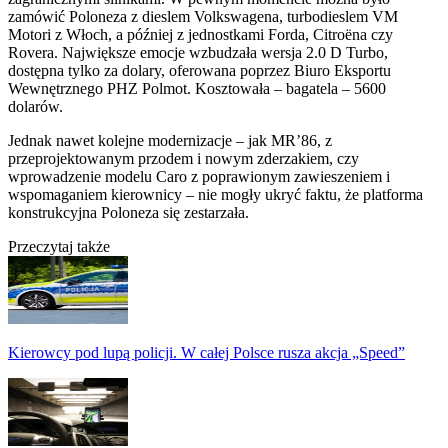
zamówić Poloneza z dieslem Volkswagena, turbodieslem VM
Motori z Włoch, a później z jednostkami Forda, Citroëna czy
Rovera. Największe emocje wzbudzała wersja 2.0 D Turbo,
dostępna tylko za dolary, oferowana poprzez Biuro Eksportu
Wewnętrznego PHZ Polmot. Kosztowała – bagatela – 5600
dolarów.
Jednak nawet kolejne modernizacje – jak MR’86, z
przeprojektowanym przodem i nowym zderzakiem, czy
wprowadzenie modelu Caro z poprawionym zawieszeniem i
wspomaganiem kierownicy – nie mogły ukryć faktu, że platforma
konstrukcyjna Poloneza się zestarzała.
Przeczytaj także
Kierowcy pod lupą policji. W całej Polsce rusza akcja „Speed”