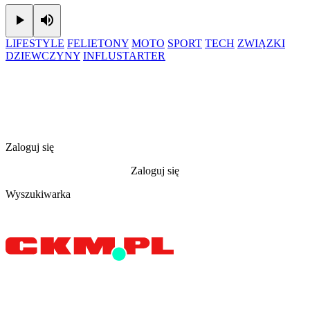
Play
Mute
LIFESTYLE
FELIETONY
MOTO
SPORT
TECH
ZWIĄZKI
DZIEWCZYNY
INFLUSTARTER
Zaloguj się
Zaloguj się
Wyszukiwarka