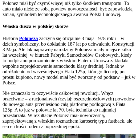
Polonez miał być czymś więcej niż tylko środkiem transportu. To
auto miało nieść ze sobą powiew nowoczesności, być zapowiedzią
zmian, symbolem technologicznego awansu Polski Ludowej.
Włoska dusza w polskiej skórze
Historia
Poloneza
zaczyna się oficjalnie 3 maja 1978 roku – w
dzień symboliczny, bo dokładnie 187 lat po uchwaleniu Konstytucji
3 Maja. Ale tak naprawdę narodziny Poloneza miały miejsce kilka
lat wcześniej, w biurach Fabryki Samochodów Osobowych, kiedy
to podpisano porozumienie z włoskim Fiatem. Umowa zakładała
wspólne zaprojektowanie samochodu klasy średniej. Jednak w
odróżnieniu od wcześniejszego Fiata 125p, którego licencję po
prostu kupiono, nowy model miał być tworzony od podstaw – już w
Polsce.
Nie oznaczało to oczywiście całkowitej rewolucji. Wręcz
przeciwnie – z racjonalnych (czytaj: oszczędnościowych) powodów
do nowego auta przeniesiono całą platformę podłogową z Fiata
125p. A to już w połowie lat 70. była technika co najmniej
przestarzała. W rezultacie Polonez miał nowoczesną,
zaprojektowaną z włoskim rozmachem karoserię typu fastback, ale
serce i kości rodem z poprzedniej epoki.