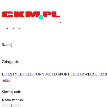
|
Szukaj
Zaloguj się
LIFESTYLE
FELIETONY
MOTO
SPORT
TECH
ZWIĄZKI
DZ
Słuchaj radia
Radio yanosik