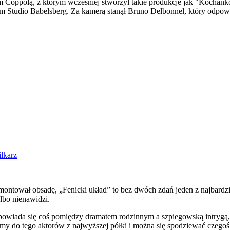
 Coppolą, z którym wcześniej stworzył takie produkcje jak "Kochank
Studio Babelsberg. Za kamerą stanął Bruno Delbonnel, który odpowiad
iłkarz
montował obsadę, „Fenicki układ” to bez dwóch zdań jeden z najbardz
albo nienawidzi.
owiada się coś pomiędzy dramatem rodzinnym a szpiegowską intrygą, c
 do tego aktorów z najwyższej półki i można się spodziewać czegoś 