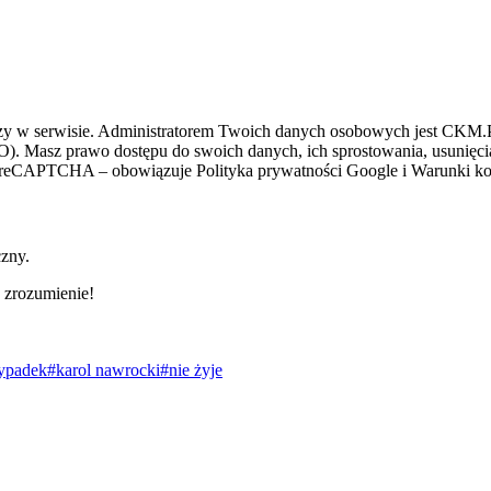
zy w serwisie. Administratorem Twoich danych osobowych jest CKM.PL
O). Masz prawo dostępu do swoich danych, ich sprostowania, usunięcia 
ez reCAPTCHA – obowiązuje Polityka prywatności Google i Warunki kor
czny.
 zrozumienie!
ypadek
#karol nawrocki
#nie żyje