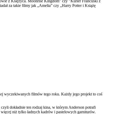
owie z Księżyca. Moonrise Kingdom" czy "Kurier Francuski z
ał za takie filmy jak „Amelia” czy „Harry Potter i Książę
iej wyczekiwanych filmów tego roku. Każdy jego projekt to coś
zyli dokładnie ten rodzaj kina, w którym Anderson potrafi
więcej niż tylko ładnych kadrów i pastelowych garniturów.