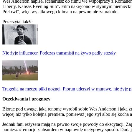
Wes Anderson napisał scenariusz do filmu we współpracy z Romanem
Liberty, Kansas Evening Sun". Film nakręcono w słynnym niemieckim 
Półkrwi”, więc wyjątkowego klimatu na pewno nie zabraknie.
Przeczytaj także
Nie żyje influencer. Podczas transmisji na żywo padły strzały
Tragedia na meczu piłki nożnej. Piorun uderzył w murawę, nie żyje p
Oczekiwania i prognozy
Biorąc pod uwagę, jaką renomę wyrobił sobie Wes Anderson i jaką z
więcej niż tylko kolejna premiera, ponieważ jego styl albo się kocha 
Jednak fani reżysera mają na pewno swoje powody do ekscytacji. Zap
pomieszać emocje z absurdem w naprawdę nietypowy sposób. Dodajmy