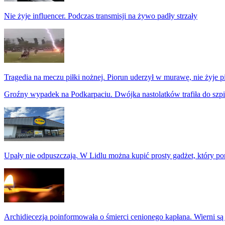
Nie żyje influencer. Podczas transmisji na żywo padły strzały
Tragedia na meczu piłki nożnej. Piorun uderzył w murawę, nie żyje p
Groźny wypadek na Podkarpaciu. Dwójka nastolatków trafiła do szpi
Upały nie odpuszczają. W Lidlu można kupić prosty gadżet, który p
Archidiecezja poinformowała o śmierci cenionego kapłana. Wierni są