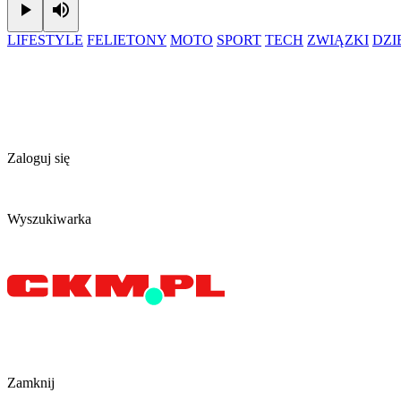
Play
Mute
LIFESTYLE
FELIETONY
MOTO
SPORT
TECH
ZWIĄZKI
DZ
Zaloguj się
Wyszukiwarka
Zamknij