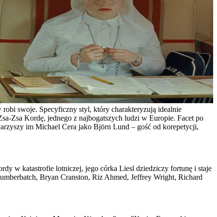
obi swoje. Specyficzny styl, który charakteryzują idealnie
Zsa-Zsa Kordę, jednego z najbogatszych ludzi w Europie. Facet po
owarzyszy im Michael Cera jako Björn Lund – gość od korepetycji,
y w katastrofie lotniczej, jego córka Liesl dziedziczy fortunę i staje
Cumberbatch, Bryan Cranston, Riz Ahmed, Jeffrey Wright, Richard