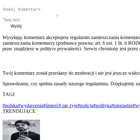
Wyślij
Wysyłając komentarz akceptujesz regulamin zamieszczania komentar
zamieszczania komentarzy (podstawa prawna: art. 6 ust. 1 lit. b ROD
praw znajdziesz w polityce prywatności. Serwis chroniony jest prz
Twój komentarz został przesłany do moderacji i nie jest jeszcze wido
Sprawdzamy, czy spełnia zasady naszego regulaminu. Dziękujemy za
TAGI
#polska
#wydarzenia
#śmierć
# nie żyje
#policja
#polityka
#pieniądze
#w
TRENDUJĄCE