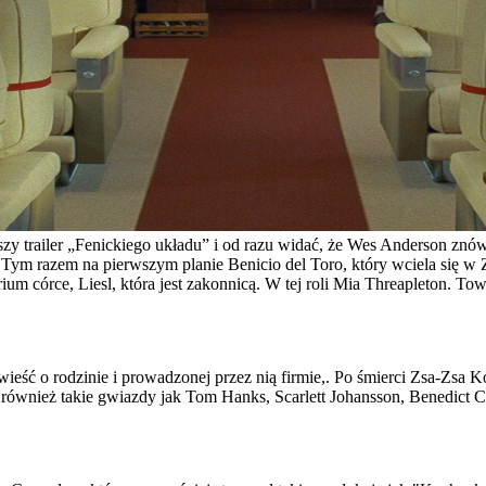
zy trailer „Fenickiego układu” i od razu widać, że Wes Anderson znów r
. Tym razem na pierwszym planie Benicio del Toro, który wciela się w 
ium córce, Liesl, która jest zakonnicą. W tej roli Mia Threapleton. T
eść o rodzinie i prowadzonej przez nią firmie,. Po śmierci Zsa-Zsa Kord
 również takie gwiazdy jak Tom Hanks, Scarlett Johansson, Benedict 