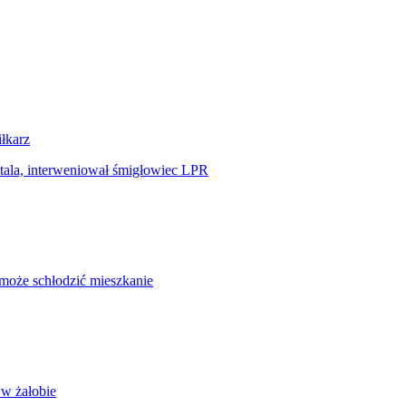
iłkarz
tala, interweniował śmigłowiec LPR
omoże schłodzić mieszkanie
 w żałobie