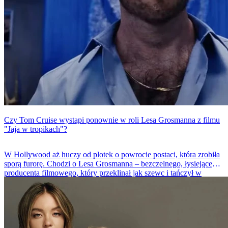
Czy Tom Cruise wystąpi ponownie w roli Lesa Grosmanna z filmu
"Jaja w tropikach"?
W Hollywood aż huczy od plotek o powrocie postaci, która zrobiła
sporą furorę. Chodzi o Lesa Grosmanna – bezczelnego, łysiejącego
producenta filmowego, który przeklinał jak szewc i tańczył w
niesamowicie dziwny sposób. Tom Cruise, który wcielił się w tę
nietypową rolę w komedii „Jaja w tropikach”, podobno na tyle
tęskni za swoim łysym alter ego, że znów założyłby sztuczną łysinę.
Co więcej byłby to film, poświęcony w całkowicie Lessowi
Grosmannowi.