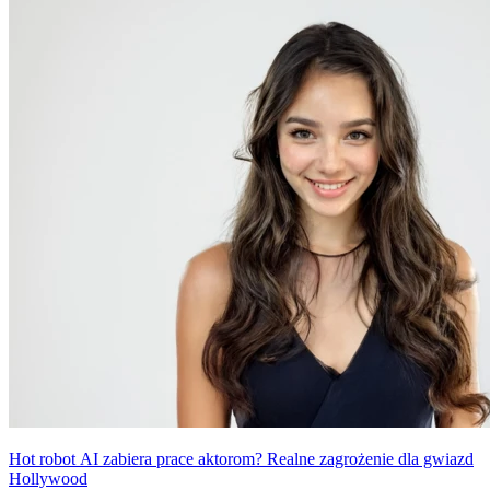
połączeniu z blondynką o niebieskich oczach brzmi jak nawiązanie
do eugeniki i supremacji białych. Czy naprawdę jest tu czym się
denerwować?
Hot robot AI zabiera prace aktorom? Realne zagrożenie dla gwiazd
Hollywood