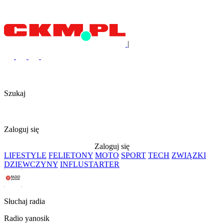
|
Szukaj
Zaloguj się
Zaloguj się
LIFESTYLE
FELIETONY
MOTO
SPORT
TECH
ZWIĄZKI
DZIEWCZYNY
INFLUSTARTER
Słuchaj radia
Radio yanosik