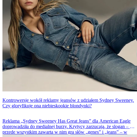
Kontrowersje wokół reklamy jeansów z udziałem Sydney Sweeney.
Czy gloryfikuje ona niebieskookie blondynki?
Reklama „Sydney Sweeney Has Great Jeans” dla American Eagle
doprowadziła do medialnej burzy. Krytycy zarzucają, że slogan – a
przede wszystkim zawarta w nim gra słów „genes” i „jeans” – w