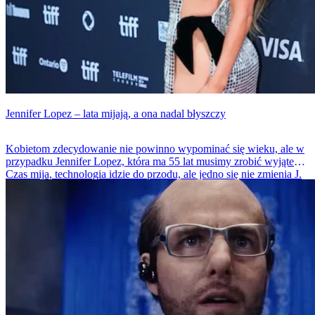
Jennifer Lopez – lata mijają, a ona nadal błyszczy
Kobietom zdecydowanie nie powinno wypominać się wieku, ale w
przypadku Jennifer Lopez, która ma 55 lat musimy zrobić wyjątek.
Czas mija, technologia idzie do przodu, ale jedno się nie zmienia J.
Lo nadal wygląda zjawiskowo i rozpala wyobraźnie mężczyzn na
całym świecie. Choć metryka jest bezlitosna, to ona wygląda, jakby
dopiero skończyła 30-tkę. Sprawdźcie, co słychać u tej wyjątkowej
aktorki, piosenkarki, a także ikony stylu i seksapilu.