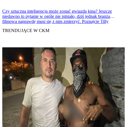
Czy sztuczna inteligencja może zostać gwiazdą kina? Jeszcze
niedawno to pytanie w ogóle nie istniało, dziś jednak branża
filmowa naprawdę musi się z nim zmierzyć. Poznajcie Tilly
Norwood.
TRENDUJĄCE W CKM