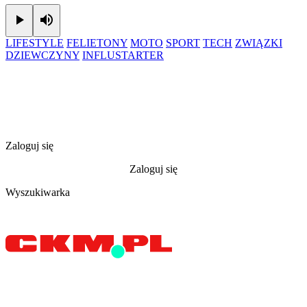
Play
Mute
LIFESTYLE
FELIETONY
MOTO
SPORT
TECH
ZWIĄZKI
DZIEWCZYNY
INFLUSTARTER
Zaloguj się
Zaloguj się
Wyszukiwarka