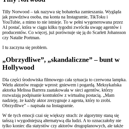
Tilly Norwood – tak nazywa się bohaterka zamieszania. Wygląda
jak prawdziwa osoba, ma konta na Instagramie, TikToku i
YouTubie, a mimo to nie istnieje. To w pełni wygenerowana przez
AI postać, która w ciągu kilku tygodni zwróciła uwagę agentów i
producentów. Co więcej, już porównuje się ją do Scarlett Johansson
czy Natalie Portman.
I tu zaczyna się problem.
„Obrzydliwe”, „skandaliczne” – bunt w
Hollywood
Dla części środowiska filmowego cała sytuacja to czerwona lampka.
Wielu aktorów reaguje wprost: gniewem i pogardą. Meksykańska
aktorka Melissa Barrera zaatakowała w sieci agentów, którzy
rozważają podpisanie kontraktów z wirtualną postacią. „Mam
nadzieję, że każdy aktor zrezygnuje z agenta, który to zrobi.
Obrzydliwe” – napisała na Instagramie.
W tle tych emocji czai się większy strach: że algorytmy staną się
tańszą i wygodniejszą alternatywą dla ludzi. A to oznaczałoby nie
tylko koniec dla statystów czy aktorów drugoplanowych, ale także