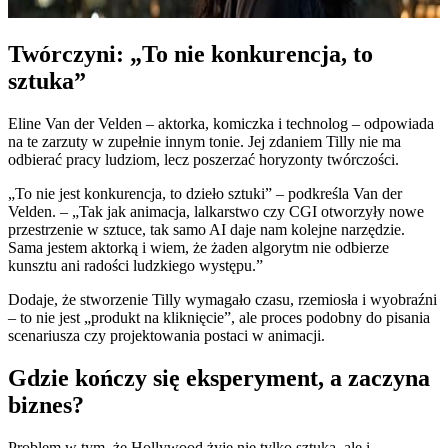
Twórczyni: „To nie konkurencja, to
sztuka”
Eline Van der Velden – aktorka, komiczka i technolog – odpowiada
na te zarzuty w zupełnie innym tonie. Jej zdaniem Tilly nie ma
odbierać pracy ludziom, lecz poszerzać horyzonty twórczości.
„To nie jest konkurencja, to dzieło sztuki” – podkreśla Van der
Velden. – „Tak jak animacja, lalkarstwo czy CGI otworzyły nowe
przestrzenie w sztuce, tak samo AI daje nam kolejne narzędzie.
Sama jestem aktorką i wiem, że żaden algorytm nie odbierze
kunsztu ani radości ludzkiego występu.”
Dodaje, że stworzenie Tilly wymagało czasu, rzemiosła i wyobraźni
– to nie jest „produkt na kliknięcie”, ale proces podobny do pisania
scenariusza czy projektowania postaci w animacji.
Gdzie kończy się eksperyment, a zaczyna
biznes?
Problem w tym, że Hollywood żyje nie tylko sztuką, ale i