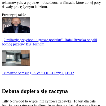
reklamowych, a pojutrze – obsadzona w filmach, które do tej pory
dawały pracę żywym ludziom.
Przeczytaj także
„2 miliardy przychodu i grosze podatku”. Rafał Brzoska odpalił
bombę przeciw Big Techom
Telewizor Samsung 55 cali: OLED czy QLED?
Debata dopiero się zaczyna
Tilly Norwood to więcej niż cyfrowa zabawka. To test dla całej
branży: czy sztuczną inteligencję można przyjąć jako nową formę