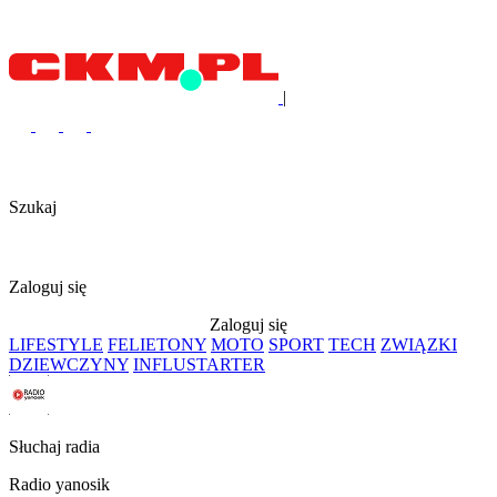
|
Szukaj
Zaloguj się
Zaloguj się
LIFESTYLE
FELIETONY
MOTO
SPORT
TECH
ZWIĄZKI
DZIEWCZYNY
INFLUSTARTER
Słuchaj radia
Radio yanosik