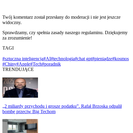
Twój komentarz został przesłany do moderacji i nie jest jeszcze
widoczny.
Sprawdzamy, czy spełnia zasady naszego regulaminu. Dziękujemy
za zrozumienie!
TAGI
#sztuczna inteligencja
#AI
#technologia
#chat gpt
#pieniądze
#kosmos
#Chiny
#Apple
#Tech
#poradnik
TRENDUJĄCE
„2 miliardy przychodu i grosze podatku”. Rafał Brzoska odpalił
bombę przeciw Big Techom