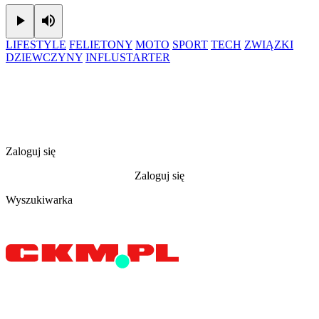
Play
Mute
LIFESTYLE
FELIETONY
MOTO
SPORT
TECH
ZWIĄZKI
DZIEWCZYNY
INFLUSTARTER
Zaloguj się
Zaloguj się
Wyszukiwarka