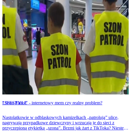
LIFESTYLE
"Szon Patrol" - internetowy mem czy realny problem?
Nastolatkowie w odblaskowych kamizelkach „patrolują” ulice,
nagrywają przypadkowe dziewczyny i wrzucają je do sieci z
przyczepioną etykietką „szona”. Brzmi jak żart z TikToka? Niestety