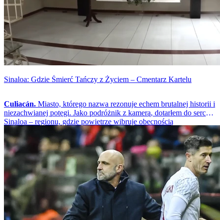
Sinaloa: Gdzie Śmierć Tańczy z Życiem – Cmentarz Kartelu
Culiacán.
Miasto, którego nazwa rezonuje echem brutalnej historii i
niezachwianej potęgi. Jako podróżnik z kamerą, dotarłem do serca
Sinaloa – regionu, gdzie powietrze wibruje obecnością
narkotykowego imperium. Jednak żadna z moich dotychczasowych
eksploracji miejskich zakamarków nie uderzyła mnie tak silnie, jak
wizyta na Cementerio Jardines del Humaya. To nie jest zwykły
cmentarz – to manifestacja władzy, bogactwa oraz paradoksalnie
specyficznej kultury śmierci, wykreowanej przez kartel Sinaloa.