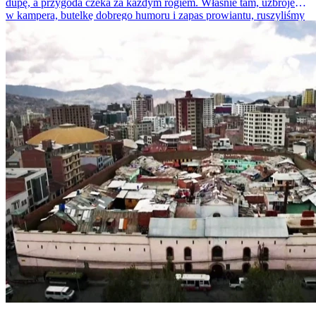
dupę, a przygoda czeka za każdym rogiem. Właśnie tam, uzbrojeni
w kampera, butelkę dobrego humoru i zapas prowiantu, ruszyliśmy
na podbój Południowej Wyspy. Skład naszej ekspedycji? Ja, mój
syn (9-letni, z energią małego atomu) i dwóch sprawdzonych
kumpli – Paweł i Rafał.