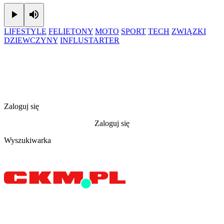
Play
Mute
LIFESTYLE
FELIETONY
MOTO
SPORT
TECH
ZWIĄZKI
DZIEWCZYNY
INFLUSTARTER
Zaloguj się
Zaloguj się
Wyszukiwarka