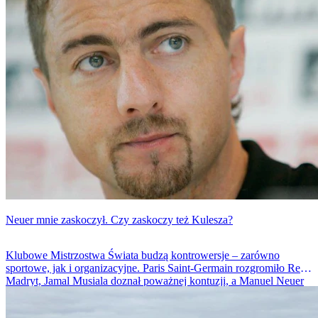
Neuer mnie zaskoczył. Czy zaskoczy też Kulesza?
Klubowe Mistrzostwa Świata budzą kontrowersje – zarówno
sportowe, jak i organizacyjne. Paris Saint-Germain rozgromiło Real
Madryt, Jamal Musiala doznał poważnej kontuzji, a Manuel Neuer
nie szczędzi słów krytyki. Tymczasem w Polsce trwa debata o
nowym selekcjonerze reprezentacji. Czy Kulesza zaskoczy tak, jak