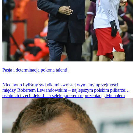
Pasja i determinacja pokona talent!
Niedawno byliśmy świadkami swoistej wymiany uprzejmości
między Robertem Lewandowskim – najlepszym polskim piłkarzem
ostatnich trzech dekad – a selekcjonerem reprezentacji, Michałem
Probierzem. Trudno było mi zrozumieć, jak w przededniu
kluczowego meczu eliminacyjnego do mistrzostw świata z Finlandią
można w tak emocjonalny sposób podchodzić do sprawy, ignorując
potencjalne konsekwencje.