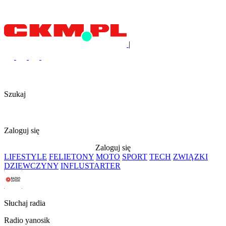
|
Szukaj
Zaloguj się
Zaloguj się
LIFESTYLE
FELIETONY
MOTO
SPORT
TECH
ZWIĄZKI
DZIEWCZYNY
INFLUSTARTER
Słuchaj radia
Radio yanosik