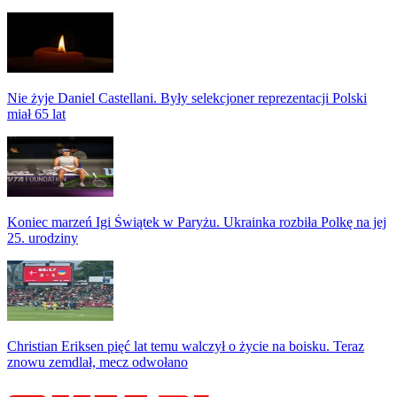
Nie żyje Daniel Castellani. Były selekcjoner reprezentacji Polski
miał 65 lat
Koniec marzeń Igi Świątek w Paryżu. Ukrainka rozbiła Polkę na jej
25. urodziny
Christian Eriksen pięć lat temu walczył o życie na boisku. Teraz
znowu zemdlał, mecz odwołano