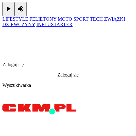
Play
Mute
LIFESTYLE
FELIETONY
MOTO
SPORT
TECH
ZWIĄZKI
DZIEWCZYNY
INFLUSTARTER
Zaloguj się
Zaloguj się
Wyszukiwarka