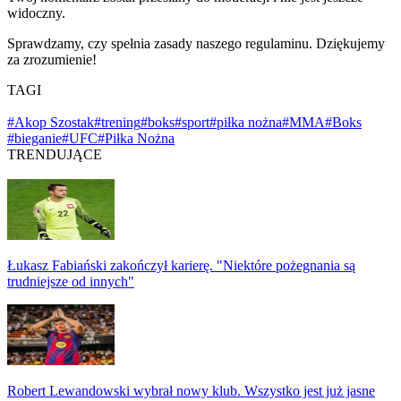
widoczny.
Sprawdzamy, czy spełnia zasady naszego regulaminu. Dziękujemy
za zrozumienie!
TAGI
#Akop Szostak
#trening
#boks
#sport
#piłka nożna
#MMA
#Boks
#bieganie
#UFC
#Piłka Nożna
TRENDUJĄCE
Łukasz Fabiański zakończył karierę. "Niektóre pożegnania są
trudniejsze od innych"
Robert Lewandowski wybrał nowy klub. Wszystko jest już jasne