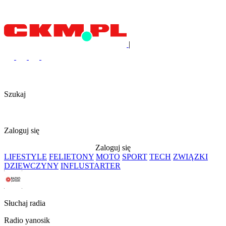
|
Szukaj
Zaloguj się
Zaloguj się
LIFESTYLE
FELIETONY
MOTO
SPORT
TECH
ZWIĄZKI
DZIEWCZYNY
INFLUSTARTER
Słuchaj radia
Radio yanosik