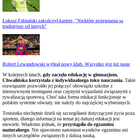
Łukasz Fabiański zakończył karierę. "Niektóre pożegnania są
trudniejsze od innych"
Robert Lewandowski wybrał nowy klub. Wszystko jest już jasne
W kolejnych latach,
gdy zaczęła edukację w gimnazjum,
Chwalińska korzystała z indywidualnego toku nauczania.
Takie
rozwiązanie pozwoliło jej połączyć obowiązki szkolne z
intensywnymi treningami oraz częstymi wyjazdami związanymi z
rywalizacją sportową. Choć taka forma edukacji funkcjonuje w
polskim systemie oświaty, nie należy do najczęściej wybieranych.
Tenisistka niechętnie dzieli się szczegółami dotyczącymi życia poza
sportem, dlatego informacji na temat jej dalszej edukacji jest
niewiele. Wiadomo jednak, że
przystąpiła do egzaminu
maturalnego
. Nie ujawniono natomiast wyników egzaminu ani
innych szczegółów związanych z dalszą nauką.