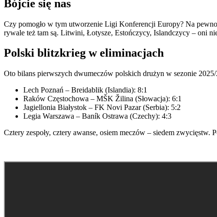
Bójcie się nas
Czy pomogło w tym utworzenie Ligi Konferencji Europy? Na pewno. 
rywale też tam są. Litwini, Łotysze, Estończycy, Islandczycy – oni ni
Polski blitzkrieg w eliminacjach
Oto bilans pierwszych dwumeczów polskich drużyn w sezonie 2025/
Lech Poznań – Breidablik (Islandia): 8:1
Raków Częstochowa – MŠK Žilina (Słowacja): 6:1
Jagiellonia Białystok – FK Novi Pazar (Serbia): 5:2
Legia Warszawa – Baník Ostrawa (Czechy): 4:3
Cztery zespoły, cztery awanse, osiem meczów – siedem zwycięstw. Pol