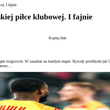
j. I fajnie
kiej piłce klubowej. I fajnie
Kopiuj link
ie rozgrywek. W zasadzie na każdym etapie. Bywały przebłyski jak L
e muszę…