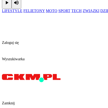
Play
Mute
LIFESTYLE
FELIETONY
MOTO
SPORT
TECH
ZWIĄZKI
DZ
Zaloguj się
Wyszukiwarka
Zamknij