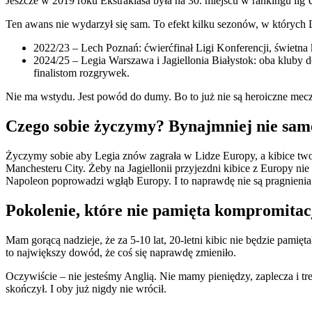
Jeszcze w 2019 roku Ekstraklasa była na 30. miejscu w rankingu lig
Ten awans nie wydarzył się sam. To efekt kilku sezonów, w których Lec
2022/23 – Lech Poznań: ćwierćfinał Ligi Konferencji, świetn
2024/25 – Legia Warszawa i Jagiellonia Białystok: oba kluby do
finalistom rozgrywek.
Nie ma wstydu. Jest powód do dumy. Bo to już nie są heroiczne mecz
Czego sobie życzymy? Bynajmniej nie sa
Życzymy sobie aby Legia znów zagrała w Lidze Europy, a kibice tworz
Manchesteru City. Żeby na Jagiellonii przyjezdni kibice z Europy 
Napoleon poprowadzi wgłąb Europy. I to naprawdę nie są pragnienia 
Pokolenie, które nie pamięta kompromitac
Mam gorącą nadzieje, że za 5-10 lat, 20-letni kibic nie będzie pamięta
to największy dowód, że coś się naprawdę zmieniło.
Oczywiście – nie jesteśmy Anglią. Nie mamy pieniędzy, zaplecza i tre
skończył. I oby już nigdy nie wrócił.