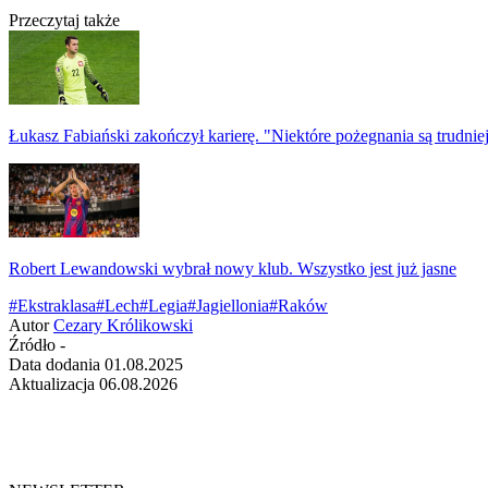
Przeczytaj także
Łukasz Fabiański zakończył karierę. "Niektóre pożegnania są trudnie
Robert Lewandowski wybrał nowy klub. Wszystko jest już jasne
#Ekstraklasa
#Lech
#Legia
#Jagiellonia
#Raków
Autor
Cezary Królikowski
Źródło
-
Data dodania
01.08.2025
Aktualizacja
06.08.2026