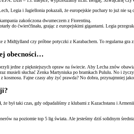
 UEFA. Dziś – 13. miejsce, wyprzedzamy m.in. Belgię, Szwajcarię czy 
h, Legia i Jagiellonia pokazali, że europejskie puchary to już nie są 
a kampania zakończona dwumeczem z Fiorentiną.
tarły do ćwierćfinału, grając z europejskimi gigantami. Legia przegrała
e z Midtjylland czy próbne potyczki z Karabachem. To regularna gra z
mej obecności…
yli jedne z piękniejszych opraw na świecie. Aby Lecha znów obawiała 
nie raz musieli słuchać Zenka Martyniuka po bramkach Pululu. No i ż
z kosmosu. Fajne czasy aby żyć prawda? No dobra, przynajmniej jako 
ji?
ł, że był taki czas, gdy odpadaliśmy z klubami z Kazachstanu i Armenii.
nerów na poziomie top 5 lig świata. Ale jesteśmy dziś solidnym średni