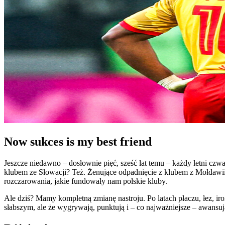
Now sukces is my best friend
Jeszcze niedawno – dosłownie pięć, sześć lat temu – każdy letni czw
klubem ze Słowacji? Też. Żenujące odpadnięcie z klubem z Mołdawii
rozczarowania, jakie fundowały nam polskie kluby.
Ale dziś? Mamy kompletną zmianę nastroju. Po latach płaczu, łez, ironi
słabszym, ale że wygrywają, punktują i – co najważniejsze – awansuj