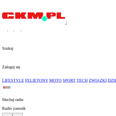
|
Szukaj
Zaloguj się
LIFESTYLE
FELIETONY
MOTO
SPORT
TECH
ZWIĄZKI
DZ
Słuchaj radia
Radio yanosik