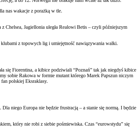
Grecję, a do 12. Norwegii nie brakuje nam wcale aż tak dużo.
dla nas wakacje z porażką w tle.
 z Chelsea, Jagiellonia uległa Realowi Betis – czyli późniejszym
 klubami z topowych lig i umiejętność nawiązywania walki.
się Fiorentina, a kibice podziwiali “Poznań” tak jak niegdyś kibice
yczymy sobie Rakowa w formie mutant którego Marek Papszun niczym
fan polskiej Eksraklasy.
 Dla niego Europa nie będzie frustracją – a stanie się normą. I będzie
akiem, który nie robi z siebie pośmiewiska. Czas “eurowstydu” się