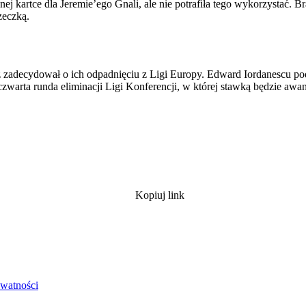
 kartce dla Jeremie’ego Gnali, ale nie potrafiła tego wykorzystać. Br
zeczką.
decydował o ich odpadnięciu z Ligi Europy. Edward Iordanescu podkr
czwarta runda eliminacji Ligi Konferencji, w której stawką będzie awa
Kopiuj link
ywatności