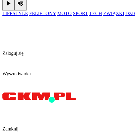
Play
Mute
LIFESTYLE
FELIETONY
MOTO
SPORT
TECH
ZWIĄZKI
DZ
Zaloguj się
Wyszukiwarka
Zamknij