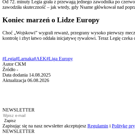
Od 72. minuty Legia grała z przewagą jednego zawodnika po czerwonej
zawodziła skuteczność – jak wtedy, gdy Nsame główkował nad popr
Koniec marzeń o Lidze Europy
Choć „Wojskowi” wygrali rewanż, przegrany wysoko pierwszy mecz za
kontrolę i zbyt łatwo oddała inicjatywę rywalowi. Teraz Legię czeka 
#Legia
#Larnaka
#AEK
#Liga Europy
Autor
CKM
Źródło
-
Data dodania
14.08.2025
Aktualizacja
06.08.2026
NEWSLETTER
Zapisz
Zapisując się na nasz newsletter akceptujesz
Regulamin
i
Politykę pr
NEWSLETTER