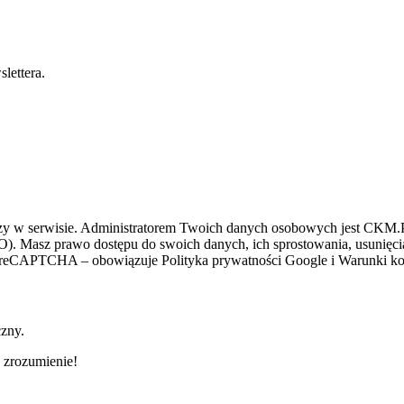
lettera.
zy w serwisie. Administratorem Twoich danych osobowych jest CKM.PL
O). Masz prawo dostępu do swoich danych, ich sprostowania, usunięcia 
ez reCAPTCHA – obowiązuje Polityka prywatności Google i Warunki kor
czny.
 zrozumienie!