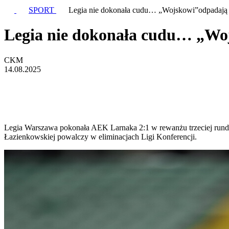
SPORT
Legia nie dokonała cudu… „Wojskowi”odpadają z
Legia nie dokonała cudu… „Woj
CKM
14.08.2025
Legia Warszawa pokonała AEK Larnaka 2:1 w rewanżu trzeciej rundy e
Łazienkowskiej powalczy w eliminacjach Ligi Konferencji.