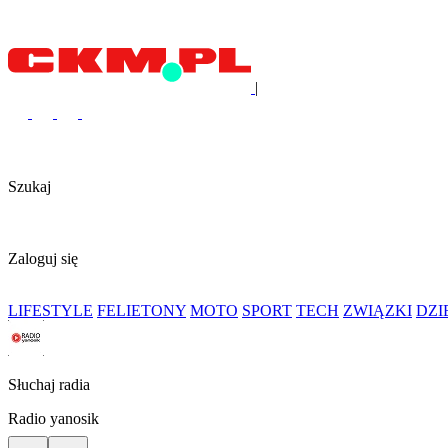
|
Szukaj
Zaloguj się
LIFESTYLE
FELIETONY
MOTO
SPORT
TECH
ZWIĄZKI
DZ
Słuchaj radia
Radio yanosik