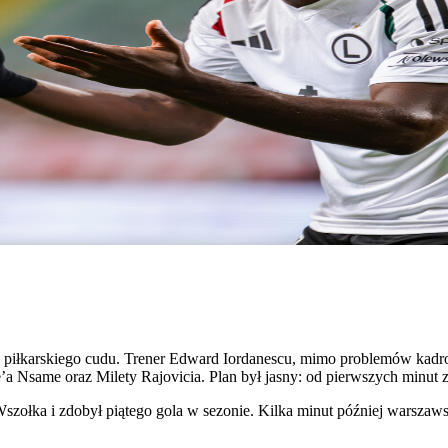
e piłkarskiego cudu. Trener Edward Iordanescu, mimo problemów kadro
a Nsame oraz Milety Rajovicia. Plan był jasny: od pierwszych minut 
szołka i zdobył piątego gola w sezonie. Kilka minut później warszawsk