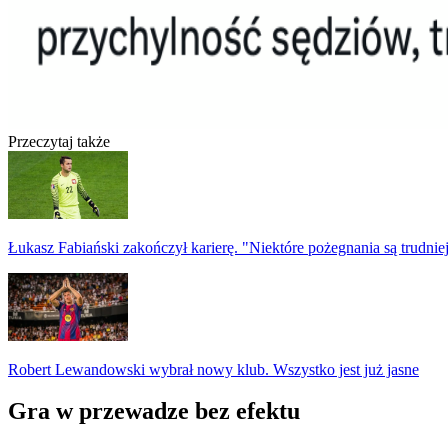
Przeczytaj także
Łukasz Fabiański zakończył karierę. "Niektóre pożegnania są trudnie
Robert Lewandowski wybrał nowy klub. Wszystko jest już jasne
Gra w przewadze bez efektu