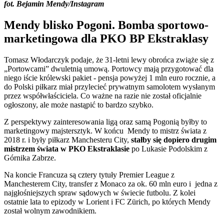
fot. Bejamin Mendy/Instagram
Mendy blisko Pogoni. Bomba sportowo-
marketingowa dla PKO BP Ekstraklasy
Tomasz Włodarczyk podaje, że 31-letni lewy obrońca zwiąże się z
„Portowcami” dwuletnią umową. Portowcy mają przygotować dla
niego iście królewski pakiet - pensja powyżej 1 mln euro rocznie, a
do Polski piłkarz miał przylecieć prywatnym samolotem wysłanym
przez współwłaściciela. Co ważne na razie nie został oficjalnie
ogłoszony, ale może nastąpić to bardzo szybko.
Z perspektywy zainteresowania ligą oraz samą Pogonią byłby to
marketingowy majstersztyk. W końcu Mendy to mistrz świata z
2018 r. i były piłkarz Manchesteru City,
stałby się dopiero drugim
mistrzem świata w PKO Ekstraklasie
po Lukasie Podolskim z
Górnika Zabrze.
Na koncie Francuza są cztery tytuły Premier League z
Manchesterem City, transfer z Monaco za ok. 60 mln euro i jedna z
najgłośniejszych spraw sądowych w świecie futbolu. Z kolei
ostatnie lata to epizody w Lorient i FC Zürich, po których Mendy
został wolnym zawodnikiem.