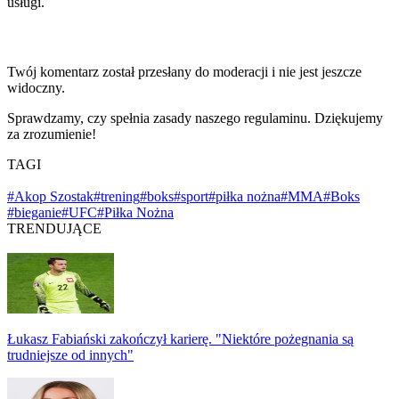
usługi.
Twój komentarz został przesłany do moderacji i nie jest jeszcze
widoczny.
Sprawdzamy, czy spełnia zasady naszego regulaminu. Dziękujemy
za zrozumienie!
TAGI
#Akop Szostak
#trening
#boks
#sport
#piłka nożna
#MMA
#Boks
#bieganie
#UFC
#Piłka Nożna
TRENDUJĄCE
Łukasz Fabiański zakończył karierę. "Niektóre pożegnania są
trudniejsze od innych"