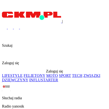
|
Szukaj
Zaloguj się
Zaloguj się
LIFESTYLE
FELIETONY
MOTO
SPORT
TECH
ZWIĄZKI
DZIEWCZYNY
INFLUSTARTER
Słuchaj radia
Radio yanosik