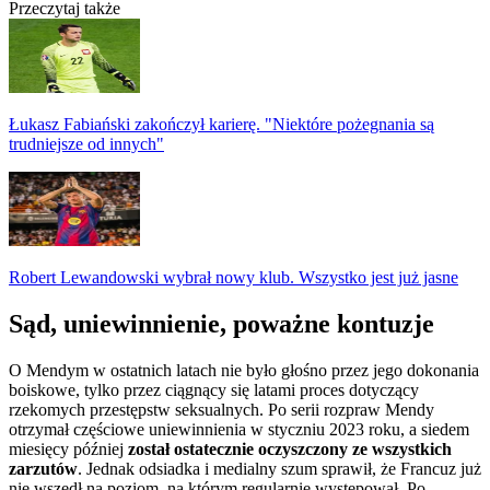
Przeczytaj także
Łukasz Fabiański zakończył karierę. "Niektóre pożegnania są
trudniejsze od innych"
Robert Lewandowski wybrał nowy klub. Wszystko jest już jasne
Sąd, uniewinnienie, poważne kontuzje
O Mendym w ostatnich latach nie było głośno przez jego dokonania
boiskowe, tylko przez ciągnący się latami proces dotyczący
rzekomych przestępstw seksualnych. Po serii rozpraw Mendy
otrzymał częściowe uniewinnienia w styczniu 2023 roku, a siedem
miesięcy później
został ostatecznie oczyszczony ze wszystkich
zarzutów
. Jednak odsiadka i medialny szum sprawił, że Francuz już
nie wszedł na poziom, na którym regularnie występował. Po