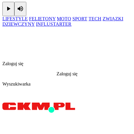
Play
Mute
LIFESTYLE
FELIETONY
MOTO
SPORT
TECH
ZWIĄZKI
DZIEWCZYNY
INFLUSTARTER
Zaloguj się
Zaloguj się
Wyszukiwarka