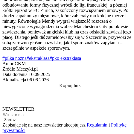
odbudowaniu formy fizycznej wrócił do ligi francuskiej, a później
krótki epizod w FC Zürich, zakończony rozwiązaniem umowy. Po
drodze łapał urazy mięśniowe, które zabierały mu kolejne mecze i
minuty. Równolegle Mendy wygrał większość roszczeń o
niewypłacone wynagrodzenia wobec Manchesteru City po okresie
zawieszenia, ponieważ angielski klub na czas odsiadki zawiesił jego
płacę. Dlatego jeśli diś zameldowałby się w Szczecinie, przywozi ze
sobą zarówno głośne nazwisko, jak i sporo znaków zapytania –
szczególnie w aspekcie sportowym.
#piłka nożna
#ekstraklasa
#pko ekstraklasa
Autor
CKM
Źródło
Meczyki.pl
Data dodania
16.09.2025
Aktualizacja
06.08.2026
Kopiuj link
NEWSLETTER
Zapisz
Zapisując się na nasz newsletter akceptujesz
Regulamin
i
Politykę
prywatności