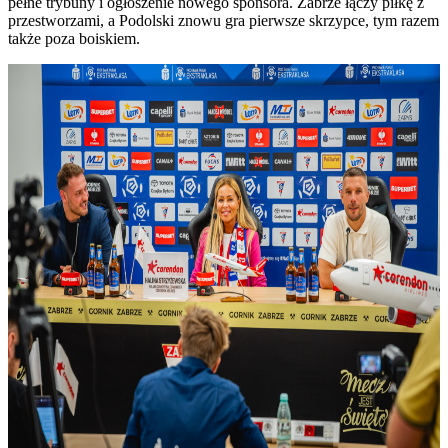
pełne trybuny i ogłoszenie nowego sponsora. Zabrze łączy piłkę z
przestworzami, a Podolski znowu gra pierwsze skrzypce, tym razem
także poza boiskiem.