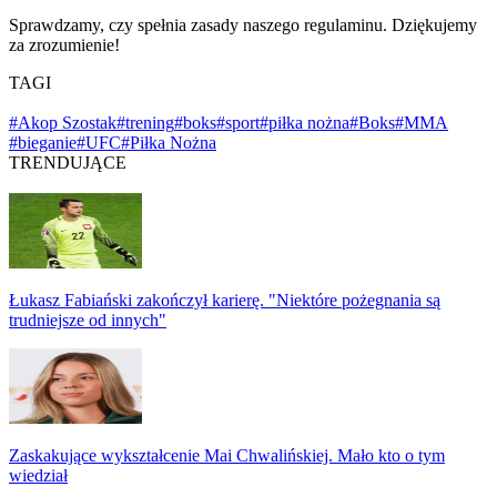
Sprawdzamy, czy spełnia zasady naszego regulaminu. Dziękujemy
za zrozumienie!
TAGI
#Akop Szostak
#trening
#boks
#sport
#piłka nożna
#Boks
#MMA
#bieganie
#UFC
#Piłka Nożna
TRENDUJĄCE
Łukasz Fabiański zakończył karierę. "Niektóre pożegnania są
trudniejsze od innych"
Zaskakujące wykształcenie Mai Chwalińskiej. Mało kto o tym
wiedział