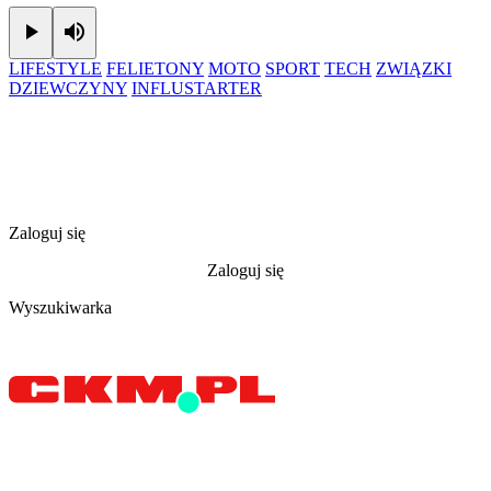
Play
Mute
LIFESTYLE
FELIETONY
MOTO
SPORT
TECH
ZWIĄZKI
DZIEWCZYNY
INFLUSTARTER
Zaloguj się
Zaloguj się
Wyszukiwarka