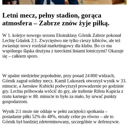
Letni mecz, pełny stadion, gorąca
atmosfera – Zabrze znów żyje piłką.
W 1. kolejce nowego sezonu Ekstraklasy Górnik Zabrze pokonał
Lechię Gdańsk 2:1. Zwycięstwo nie tylko cieszy kibiców, ale też
zwiastuje nowy rozdział marketingowy dla klubu. Bo co ma
wspólnego śląska drużyna z tureckimi liniami lotniczymi? Okazuje
się – całkiem sporo.
W upalne niedzielne popołudnie, przy ponad 24 800 widzach,
Górnik zagrał solidny mecz. Kamil Lukoszek otworzył wynik w 33.
minucie, a Jarosław Kubicki podwyższył prowadzenie po godzinie
gry. Lechia próbowała wrócić do gry, ale trafienie Rifeta Kapicia z
rzutu karnego w 88. minucie to było za mało, by urwać punkty
gospodarzom.
Wynik 2:1 może nie oddaje w pełni zaciętości spotkania –
posiadanie piłki 52% do 48%, strzały celne po równo – ale to
Górnik był bardziej zdeterminowany, szczególnie w defensywie.