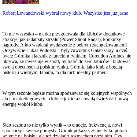
Robert Lewandowski wybrał nowy klub. Wszystko jest już jasne
To nie wszystko – marka przygotowała dla kibiców dodatkowe
atrakcje, jak radar siły strzału (Power Shoot Radar), konkursy i
nagrody. A kto wspierał wydarzenie z pełnym zaangażowaniem?
Oczywiście Lukas Podolski – były zawodnik Galatasaray, a dziś
twarz Górnika i łącznik z tureckim rynkiem. Corendon Airlines nie
ukrywa, że inwestuje w sport, by trafić do serc kibiców i budować
swoją obecność na polskim rynku. Górnik, jako klub z bogatą
historią i wiernymi fanami, to dla nich idealny partner.
W tym sezonie będzie można spodziewać się kolejnych wspólnych
akcji marketingowych, a kibice już teraz chwalą świeżość i nową
energię wokół klubu.
Start sezonu to nie tylko wynik – to emocje, frekwencja, nowi
sponsorzy i świeże pomysły. Górnik pokazał, że nie tylko potrafi
wygrać na boisku, ale też działać z rozmachem poza nim. Czy