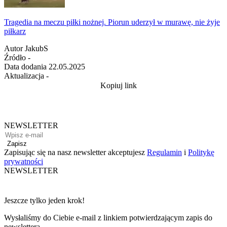
Tragedia na meczu piłki nożnej. Piorun uderzył w murawę, nie żyje
piłkarz
Autor
JakubS
Źródło
-
Data dodania
22.05.2025
Aktualizacja
-
Kopiuj link
NEWSLETTER
Zapisz
Zapisując się na nasz newsletter akceptujesz
Regulamin
i
Politykę
prywatności
NEWSLETTER
Jeszcze tylko jeden krok!
Wysłaliśmy do Ciebie e-mail z linkiem potwierdzającym zapis do
newslettera.