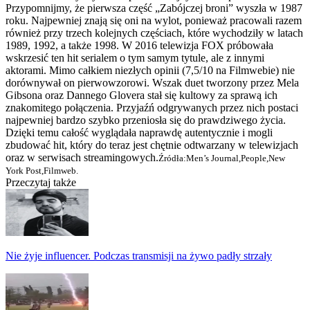
Przypomnijmy, że pierwsza część „Zabójczej broni” wyszła w 1987
roku. Najpewniej znają się oni na wylot, ponieważ pracowali razem
również przy trzech kolejnych częściach, które wychodziły w latach
1989, 1992, a także 1998. W 2016 telewizja FOX próbowała
wskrzesić ten hit serialem o tym samym tytule, ale z innymi
aktorami. Mimo całkiem niezłych opinii (7,5/10 na Filmwebie) nie
dorównywał on pierwowzorowi. Wszak duet tworzony przez Mela
Gibsona oraz Dannego Glovera stał się kultowy za sprawą ich
znakomitego połączenia. Przyjaźń odgrywanych przez nich postaci
najpewniej bardzo szybko przeniosła się do prawdziwego życia.
Dzięki temu całość wyglądała naprawdę autentycznie i mogli
zbudować hit, który do teraz jest chętnie odtwarzany w telewizjach
oraz w serwisach streamingowych.
Źródła:
Men’s Journal,
People,
New
York Post,
Filmweb.
Przeczytaj także
Nie żyje influencer. Podczas transmisji na żywo padły strzały