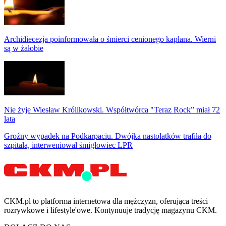
Archidiecezja poinformowała o śmierci cenionego kapłana. Wierni
są w żałobie
Nie żyje Wiesław Królikowski. Współtwórca "Teraz Rock” miał 72
lata
Groźny wypadek na Podkarpaciu. Dwójka nastolatków trafiła do
szpitala, interweniował śmigłowiec LPR
CKM.pl to platforma internetowa dla mężczyzn, oferująca treści
rozrywkowe i lifestyle'owe. Kontynuuje tradycję magazynu CKM.