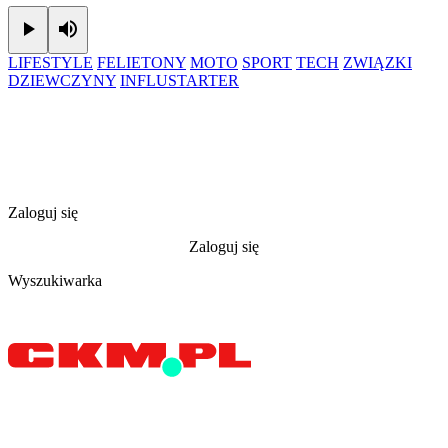
Play
Mute
LIFESTYLE
FELIETONY
MOTO
SPORT
TECH
ZWIĄZKI
DZIEWCZYNY
INFLUSTARTER
Zaloguj się
Zaloguj się
Wyszukiwarka