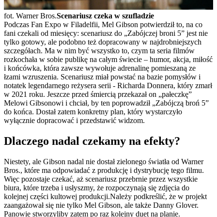
fot. Warner Bros.
Scenariusz czeka w szufladzie
Podczas Fan Expo w Filadelfii, Mel Gibson potwierdził to, na co
fani czekali od miesięcy: scenariusz do „Zabójczej broni 5” jest nie
tylko gotowy, ale podobno też dopracowany w najdrobniejszych
szczegółach. Ma w nim być wszystko to, czym ta seria filmów
rozkochała w sobie publikę na całym świecie – humor, akcja, miłość
i końcówka, która zawsze wywołuje adrenalinę pomieszaną ze
łzami wzruszenia. Scenariusz miał powstać na bazie pomysłów i
notatek legendarnego reżysera serii - Richarda Donnera, który zmarł
w 2021 roku. Jeszcze przed śmiercią przekazał on „pałeczkę”
Melowi Gibsonowi i chciał, by ten poprowadził „Zabójczą broń 5”
do końca. Dostał zatem konkretny plan, który wystarczyło
wyłącznie dopracować i przedstawić widzom.
Dlaczego nadal czekamy na efekty?
Niestety, ale Gibson nadal nie dostał zielonego światła od Warner
Bros., które ma odpowiadać z produkcję i dystrybucję tego filmu.
Więc pozostaje czekać, aż scenariusz przebrnie przez wszystkie
biura, które trzeba i usłyszmy, że rozpoczynają się zdjęcia do
kolejnej części kultowej produkcji.Należy podkreślić, że w projekt
zaangażował się nie tylko Mel Gibson, ale także Danny Glover.
Panowie stworzyliby zatem po raz kolejny duet na planie.