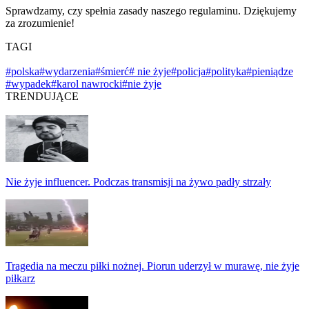
Sprawdzamy, czy spełnia zasady naszego regulaminu. Dziękujemy
za zrozumienie!
TAGI
#polska
#wydarzenia
#śmierć
# nie żyje
#policja
#polityka
#pieniądze
#wypadek
#karol nawrocki
#nie żyje
TRENDUJĄCE
Nie żyje influencer. Podczas transmisji na żywo padły strzały
Tragedia na meczu piłki nożnej. Piorun uderzył w murawę, nie żyje
piłkarz