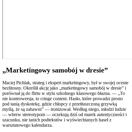
„Marketingowy samobój w dresie”
Maciej Pichlak, strateg i ekspert marketingowy, był w swojej ocenie
bezlitosny. Określił akcję jako „marketingowy samobój w dresie” i
porównał ją do flirtu w stylu szkolnego klasowego błazna. — „To
nie kontrowersja, to cringe content. Hasło, które prowadzi prosto
pod tanią dyskotekę, gdzie chłopcy z przetłuszczoną grzywką
myślą, że są zabawni” — ironizował. Według niego, młodzi ludzie
— wbrew stereotypom — oczekują dziś od marek autentyczności i
szacunku, nie tanich podtekstów i wyświechtanych haseł z
warsztatowego kalendarza.