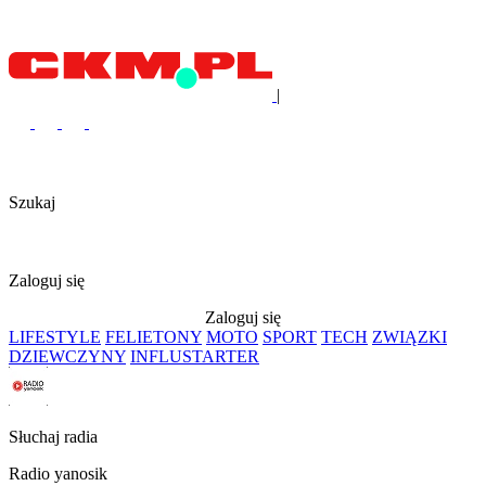
|
Szukaj
Zaloguj się
Zaloguj się
LIFESTYLE
FELIETONY
MOTO
SPORT
TECH
ZWIĄZKI
DZIEWCZYNY
INFLUSTARTER
Słuchaj radia
Radio yanosik