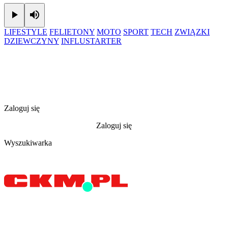
Play
Mute
LIFESTYLE
FELIETONY
MOTO
SPORT
TECH
ZWIĄZKI
DZIEWCZYNY
INFLUSTARTER
Zaloguj się
Zaloguj się
Wyszukiwarka