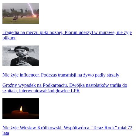
Tragedia na meczu piłki nożnej. Piorun uderzył w murawę, nie żyje
piłkarz
Nie żyje influencer. Podczas transmisji na żywo padły strzały
Groźny wypadek na Podkarpaciu. Dwójka nastolatków trafiła do
szpitala, interweniował śmigłowiec LPR
Nie żyje Wiesław Królikowski. Współtwórca "Teraz Rock” miał 72
lata