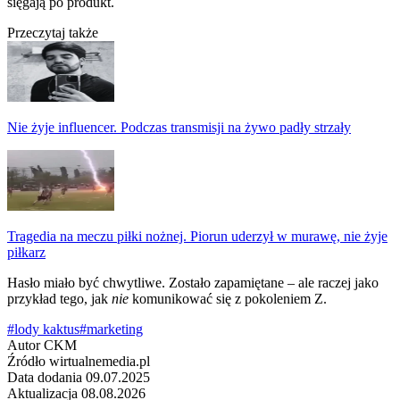
sięgają po produkt.
Przeczytaj także
Nie żyje influencer. Podczas transmisji na żywo padły strzały
Tragedia na meczu piłki nożnej. Piorun uderzył w murawę, nie żyje
piłkarz
Hasło miało być chwytliwe. Zostało zapamiętane – ale raczej jako
przykład tego, jak
nie
komunikować się z pokoleniem Z.
#lody kaktus
#marketing
Autor
CKM
Źródło
wirtualnemedia.pl
Data dodania
09.07.2025
Aktualizacja
08.08.2026