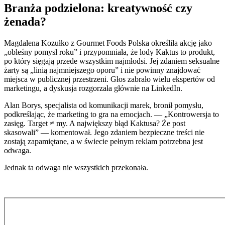
Branża podzielona: kreatywność czy
żenada?
Magdalena Kozułko z Gourmet Foods Polska określiła akcję jako
„obleśny pomysł roku” i przypomniała, że lody Kaktus to produkt,
po który sięgają przede wszystkim najmłodsi. Jej zdaniem seksualne
żarty są „linią najmniejszego oporu” i nie powinny znajdować
miejsca w publicznej przestrzeni. Głos zabrało wielu ekspertów od
marketingu, a dyskusja rozgorzała głównie na LinkedIn.
Alan Borys, specjalista od komunikacji marek, bronił pomysłu,
podkreślając, że marketing to gra na emocjach. — „Kontrowersja to
zasięg. Target ≠ my. A największy błąd Kaktusa? Że post
skasowali” — komentował. Jego zdaniem bezpieczne treści nie
zostają zapamiętane, a w świecie pełnym reklam potrzebna jest
odwaga.
Jednak ta odwaga nie wszystkich przekonała.