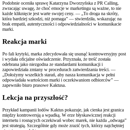
Podobnie oceniła sprawę Katarzyna Dworzyńska z PR Calling,
zwracając uwagę, że choć emocje w marketingu są ważne, to nie
każde kliknięcie jest warte swojej ceny. — „To droga na skróty,
która bardziej szkodzi, niż pomaga” — stwierdziła, wskazując na
brak empatii, autentyczności i odpowiedzialności w komunikacie
marki.
Reakcja marki
Po fali krytyki, marka zdecydowała się usunąć kontrowersyjny post
i wydała oficjalne oświadczenie. Przyznała, że treść została
odebrana jako niezgodna ze standardami komunikacji i
zapowiedziała zmiany w procedurach zatwierdzania treści. —
„Dołożymy wszelkich starań, aby nasza komunikacja w pełni
odpowiadała wartościom marki i oczekiwaniom odbiorców” —
zapewniło biuro prasowe Kaktusa.
Lekcja na przyszłość?
Przykład kampanii lodów Kaktus pokazuje, jak cienka jest granica
między kontrowersją a wpadką. W erze błyskawicznej reakcji
internetu i rosnących oczekiwań wobec marek, nie każda „odwaga”
jest strategią. Szczególnie gdy może zrazić tych, którzy najchętniej