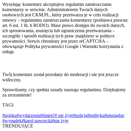
Wysyłając komentarz akceptujesz regulamin zamieszczania
komentarzy w serwisie. Administratorem Twoich danych
osobowych jest CKM.PL, który przetwarza je w celu realizacji
umowy – regulaminu zamieszczania komentarzy (podstawa prawna:
art. 6 ust. 1 lit. b RODO). Masz prawo dostępu do swoich danych,
ich sprostowania, usunięcia lub ograniczenia przetwarzania –
szczegóły i sposób realizacji tych praw znajdziesz w polityce
prywatności. Serwis chroniony jest przez reCAPTCHA –
obowiązuje Polityka prywatności Google i Warunki korzystania z
usługi.
Twój komentarz został przesłany do moderacji i nie jest jeszcze
widoczny.
Sprawdzamy, czy spełnia zasady naszego regulaminu. Dziękujemy
za zrozumienie!
TAGI
#polska
#wydarzenia
#śmierć
# nie żyje
#policja
#polityka
#pieniądze
#wypadek
#karol nawrocki
#nie żyje
TRENDUJĄCE