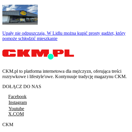
Upały nie odpuszczają. W Lidlu można kupić prosty gadżet, który
pomoże schłodzić mieszkanie
CKM.pl to platforma internetowa dla mężczyzn, oferująca treści
rozrywkowe i lifestyle'owe. Kontynuuje tradycję magazynu CKM.
DOŁĄCZ DO NAS
Facebook
Instagram
Youtube
X.COM
CKM