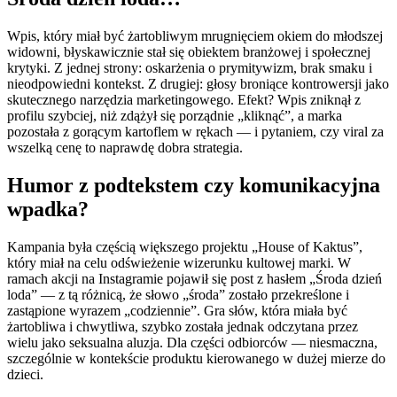
Wpis, który miał być żartobliwym mrugnięciem okiem do młodszej
widowni, błyskawicznie stał się obiektem branżowej i społecznej
krytyki. Z jednej strony: oskarżenia o prymitywizm, brak smaku i
nieodpowiedni kontekst. Z drugiej: głosy broniące kontrowersji jako
skutecznego narzędzia marketingowego. Efekt? Wpis zniknął z
profilu szybciej, niż zdążył się porządnie „kliknąć”, a marka
pozostała z gorącym kartoflem w rękach — i pytaniem, czy viral za
wszelką cenę to naprawdę dobra strategia.
Humor z podtekstem czy komunikacyjna
wpadka?
Kampania była częścią większego projektu „House of Kaktus”,
który miał na celu odświeżenie wizerunku kultowej marki. W
ramach akcji na Instagramie pojawił się post z hasłem „Środa dzień
loda” — z tą różnicą, że słowo „środa” zostało przekreślone i
zastąpione wyrazem „codziennie”. Gra słów, która miała być
żartobliwa i chwytliwa, szybko została jednak odczytana przez
wielu jako seksualna aluzja. Dla części odbiorców — niesmaczna,
szczególnie w kontekście produktu kierowanego w dużej mierze do
dzieci.