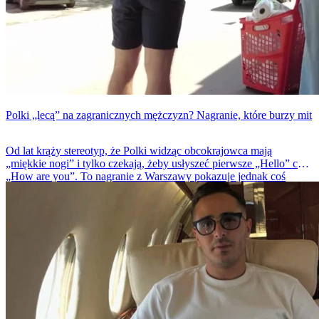
Polki „lecą” na zagranicznych mężczyzn? Nagranie, które burzy mit
Od lat krąży stereotyp, że Polki widząc obcokrajowca mają
„miękkie nogi” i tylko czekają, żeby usłyszeć pierwsze „Hello” czy
„How are you”. To nagranie z Warszawy pokazuje jednak coś
zupełnie odwrotnego. Brytyjski podrywacz, wyszkolony według
metod kontrowersyjnego Białorusina Alexa Lesleya, próbował
swoich sił na ulicach stolicy i dostał zimny prysznic.