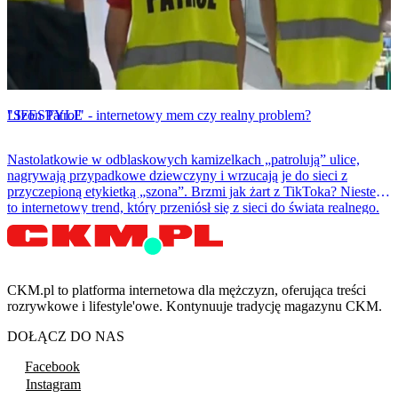
LIFESTYLE
"Szon Patrol" - internetowy mem czy realny problem?
Nastolatkowie w odblaskowych kamizelkach „patrolują” ulice,
nagrywają przypadkowe dziewczyny i wrzucają je do sieci z
przyczepioną etykietką „szona”. Brzmi jak żart z TikToka? Niestety
to internetowy trend, który przeniósł się z sieci do świata realnego.
CKM.pl to platforma internetowa dla mężczyzn, oferująca treści
rozrywkowe i lifestyle'owe. Kontynuuje tradycję magazynu CKM.
DOŁĄCZ DO NAS
Facebook
Instagram