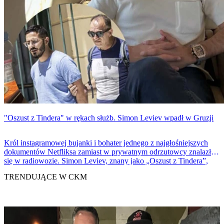
"Oszust z Tindera" w rękach służb. Simon Leviev wpadł w Gruzji
Król instagramowej bujanki i bohater jednego z najgłośniejszych
dokumentów Netfliksa zamiast w prywatnym odrzutowcy znalazł
się w radiowozie. Simon Leviev, znany jako „Oszust z Tindera”,
został zatrzymany na lotnisku w Batumi.
TRENDUJĄCE W CKM