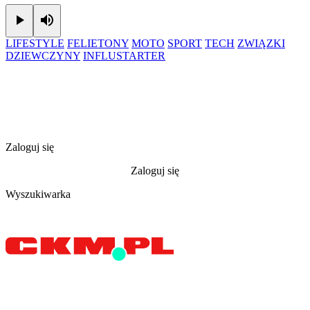
Play
Mute
LIFESTYLE
FELIETONY
MOTO
SPORT
TECH
ZWIĄZKI
DZIEWCZYNY
INFLUSTARTER
Zaloguj się
Zaloguj się
Wyszukiwarka