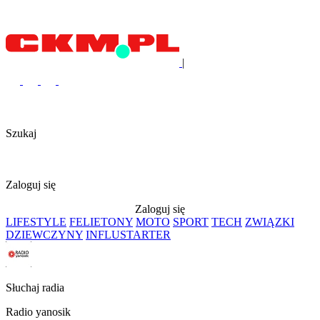
|
Szukaj
Zaloguj się
Zaloguj się
LIFESTYLE
FELIETONY
MOTO
SPORT
TECH
ZWIĄZKI
DZIEWCZYNY
INFLUSTARTER
Słuchaj radia
Radio yanosik