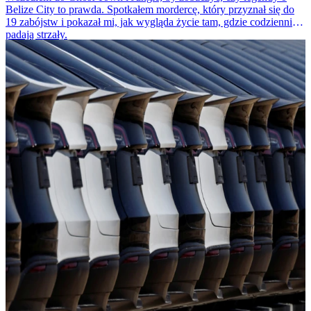
Belize City to prawda. Spotkałem mordercę, który przyznał się do
19 zabójstw i pokazał mi, jak wygląda życie tam, gdzie codziennie
padają strzały.