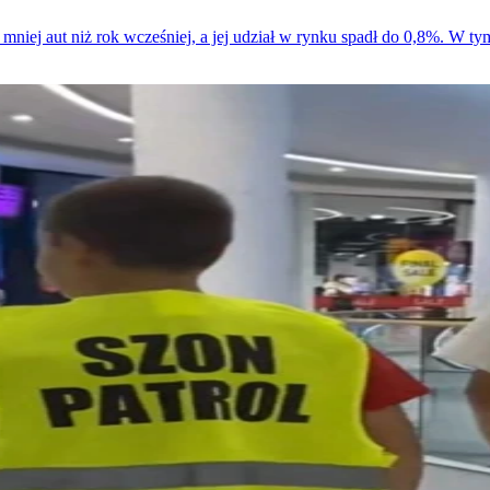
% mniej aut niż rok wcześniej, a jej udział w rynku spadł do 0,8%. W