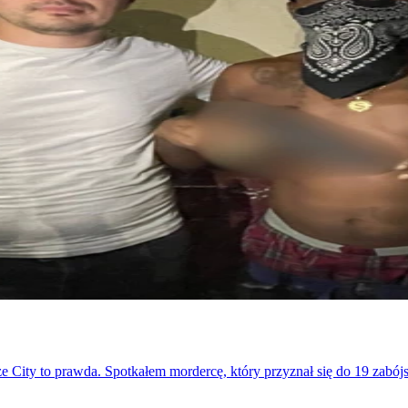
 City to prawda. Spotkałem mordercę, który przyznał się do 19 zabójst