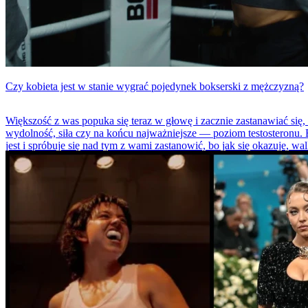
Czy kobieta jest w stanie wygrać pojedynek bokserski z mężczyzną?
Większość z was popuka się teraz w głowę i zacznie zastanawiać się,
wydolność, siła czy na końcu najważniejsze — poziom testosteronu. 
jest i spróbuje się nad tym z wami zastanowić, bo jak się okazuje, wa