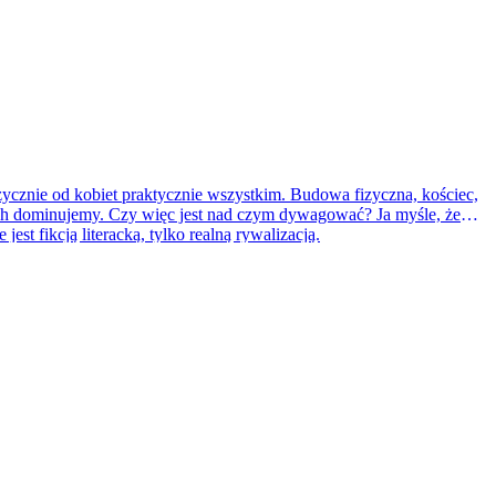
zycznie od kobiet praktycznie wszystkim. Budowa fizyczna, kościec,
ktach dominujemy. Czy więc jest nad czym dywagować? Ja myśle, że
st fikcją literacką, tylko realną rywalizacją.