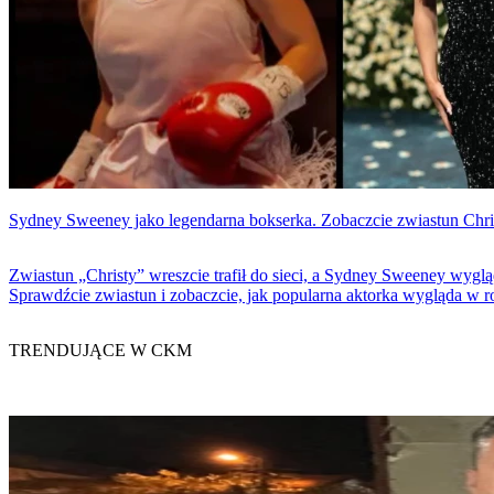
Sydney Sweeney jako legendarna bokserka. Zobaczcie zwiastun Chri
Zwiastun „Christy” wreszcie trafił do sieci, a Sydney Sweeney wygl
Sprawdźcie zwiastun i zobaczcie, jak popularna aktorka wygląda w ro
TRENDUJĄCE W CKM