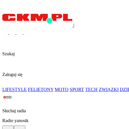
|
Szukaj
Zaloguj się
LIFESTYLE
FELIETONY
MOTO
SPORT
TECH
ZWIĄZKI
DZ
Słuchaj radia
Radio yanosik