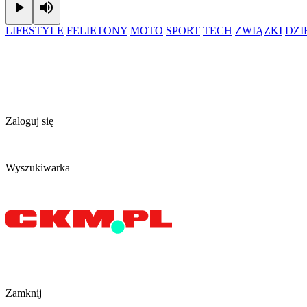
Play
Mute
LIFESTYLE
FELIETONY
MOTO
SPORT
TECH
ZWIĄZKI
DZ
Zaloguj się
Wyszukiwarka
Zamknij