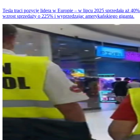
Tesla traci pozycję lidera w Europie – w lipcu 2025 sprzedała aż 40
wzrost sprzedaży o 225% i wyprzedzając amerykańskiego giganta.