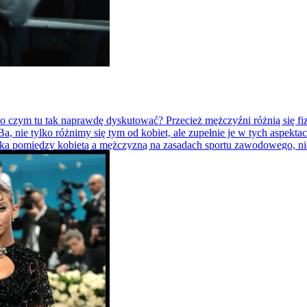
 o czym tu tak naprawdę dyskutować? Przecież mężczyźni różnią się fi
Ba, nie tylko różnimy się tym od kobiet, ale zupełnie je w tych aspe
lka pomiędzy kobietą a mężczyzną na zasadach sportu zawodowego, nie je