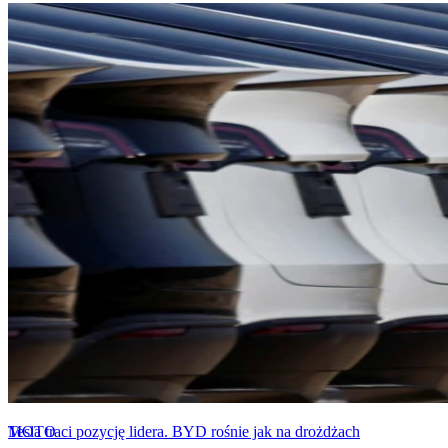
MOTO
Tesla traci pozycję lidera. BYD rośnie jak na drożdżach