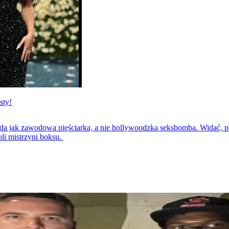
sty!
ąda jak zawodowa pięściarka, a nie hollywoodzka seksbomba. Widać, po
li mistrzyni boksu.