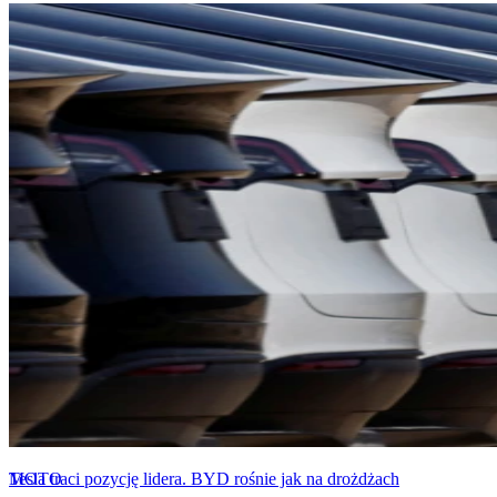
MOTO
Tesla traci pozycję lidera. BYD rośnie jak na drożdżach