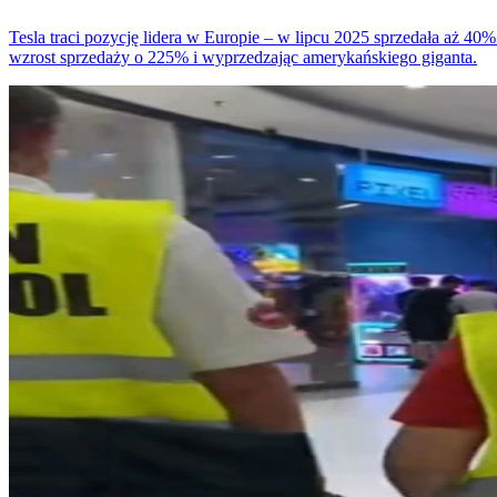
Tesla traci pozycję lidera w Europie – w lipcu 2025 sprzedała aż 40
wzrost sprzedaży o 225% i wyprzedzając amerykańskiego giganta.