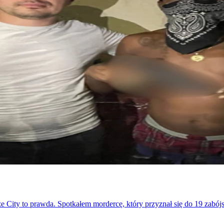
 City to prawda. Spotkałem mordercę, który przyznał się do 19 zabójst