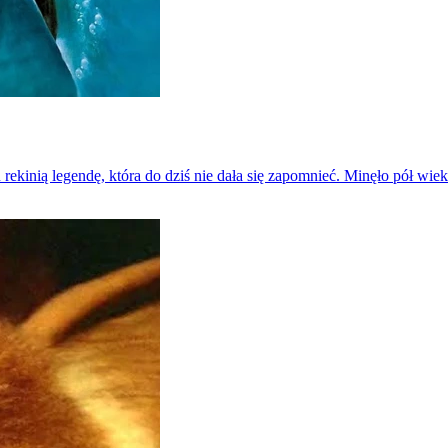
inią legendę, która do dziś nie dała się zapomnieć. Minęło pół wieku