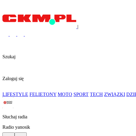
|
Szukaj
Zaloguj się
LIFESTYLE
FELIETONY
MOTO
SPORT
TECH
ZWIĄZKI
DZ
Słuchaj radia
Radio yanosik