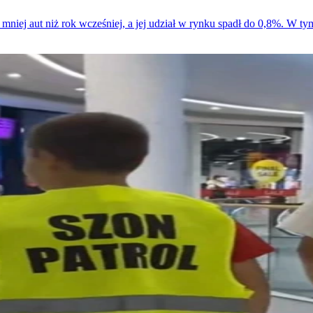
% mniej aut niż rok wcześniej, a jej udział w rynku spadł do 0,8%. W