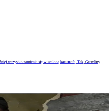
niej wszystko zamienia się w szaloną katastrofę. Tak, Gremliny