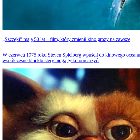
„Szczęki” mają 50 lat – film, który zmienił kino grozy na zawsze
W czerwcu 1975 roku Steven Spielberg wpuścił do kinowego oceanu rek
współczesne blockbustery mogą tylko pomarzyć.