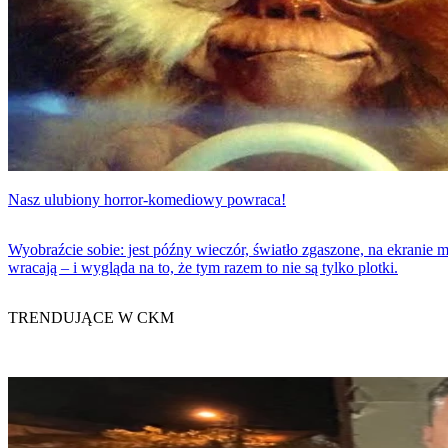
Nasz ulubiony horror-komediowy powraca!
Wyobraźcie sobie: jest późny wieczór, światło zgaszone, na ekranie 
wracają – i wygląda na to, że tym razem to nie są tylko plotki.
TRENDUJĄCE W CKM