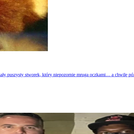
mały puszysty stworek, który niepozornie mruga oczkami… a chwilę póź