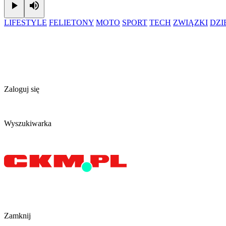
Play
Mute
LIFESTYLE
FELIETONY
MOTO
SPORT
TECH
ZWIĄZKI
DZ
Zaloguj się
Wyszukiwarka
Zamknij