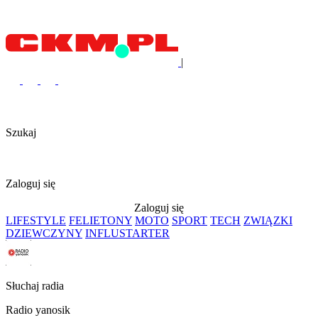
|
Szukaj
Zaloguj się
Zaloguj się
LIFESTYLE
FELIETONY
MOTO
SPORT
TECH
ZWIĄZKI
DZIEWCZYNY
INFLUSTARTER
Słuchaj radia
Radio yanosik