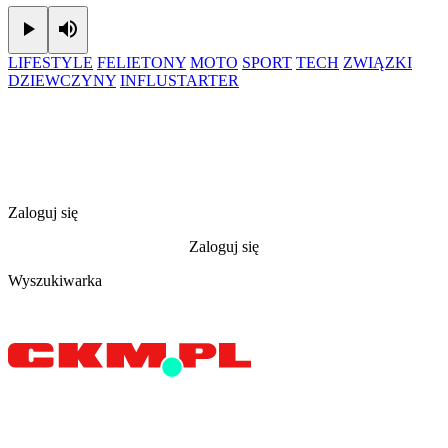
Play
Mute
LIFESTYLE
FELIETONY
MOTO
SPORT
TECH
ZWIĄZKI
DZIEWCZYNY
INFLUSTARTER
Zaloguj się
Zaloguj się
Wyszukiwarka