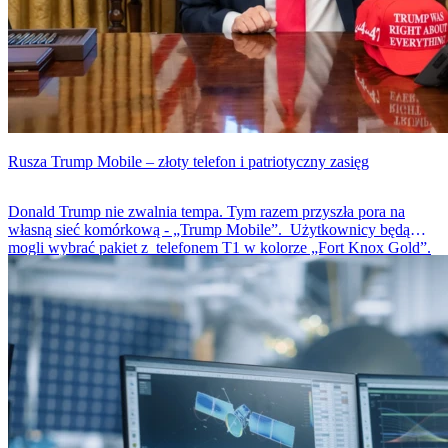
Rusza Trump Mobile – złoty telefon i patriotyczny zasięg
Donald Trump nie zwalnia tempa. Tym razem przyszła pora na
własną sieć komórkową - „Trump Mobile”. Użytkownicy będą
mogli wybrać pakiet z telefonem T1 w kolorze „Fort Knox Gold”.
Mobilna marka obiecuje patriotyczny zasięg 5G, teleporady
lekarskie i wiele innych. Sprawdź, co kryje się za nowym biznesem
rodziny Trump.