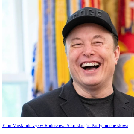
szeregowy pracownik, tylko jeden z ojców sukcesu Chatu GPT.
Wojciech Zaremba nie zapomina skąd pochodzi i właśnie odwiedził
swoje liceum w Kluczborku.
Elon Musk uderzył w Radosława Sikorskiego. Padły mocne słowa