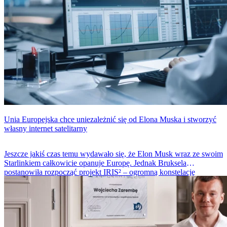
Unia Europejska chce uniezależnić się od Elona Muska i stworzyć
własny internet satelitarny
Jeszcze jakiś czas temu wydawało się, że Elon Musk wraz ze swoim
Starlinkiem całkowicie opanuje Europę. Jednak Bruksela
postanowiła rozpocząć projekt
IRIS²
– ogromną konstelację
satelitarną, która ma zagwarantować Staremu Kontynentowi własny,
niezależny internet wprost z orbity. Unia sypnęła miliardami,
połączyła telekomunikacyjnych gigantów i chce mieć pierwsze
satelity na niebie jeszcze przed końcem dekady.