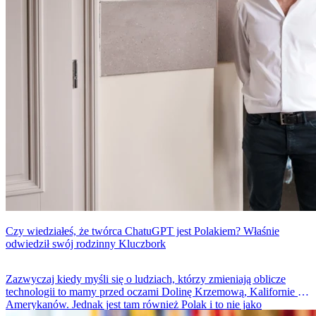
Czy wiedziałeś, że twórca ChatuGPT jest Polakiem? Właśnie
odwiedził swój rodzinny Kluczbork
Zazwyczaj kiedy myśli się o ludziach, którzy zmieniają oblicze
technologii to mamy przed oczami Dolinę Krzemową, Kalifornie i
Amerykanów. Jednak jest tam również Polak i to nie jako