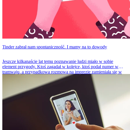
Tinder zabrał nam spontaniczność. I mamy na to dowody
Jeszcze kilkanaście lat temu poznawanie ludzi miało w sobie
element przygody. Ktoś zagadał w kolejce, ktoś podał numer w
tramwaju, a przypadkowa rozmowa na imprezie zamieniała się w
godziny spaceru. Dziś? Większość relacji zaczyna się od
przesunięcia palcem w prawo. Czy to jest problem nad którym
warto usiąść? A może to boomerska fanaberia.