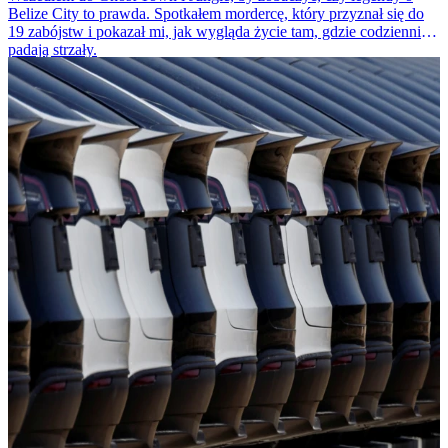
Belize City to prawda. Spotkałem mordercę, który przyznał się do
19 zabójstw i pokazał mi, jak wygląda życie tam, gdzie codziennie
padają strzały.