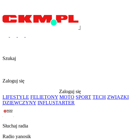
|
Szukaj
Zaloguj się
Zaloguj się
LIFESTYLE
FELIETONY
MOTO
SPORT
TECH
ZWIĄZKI
DZIEWCZYNY
INFLUSTARTER
Słuchaj radia
Radio yanosik