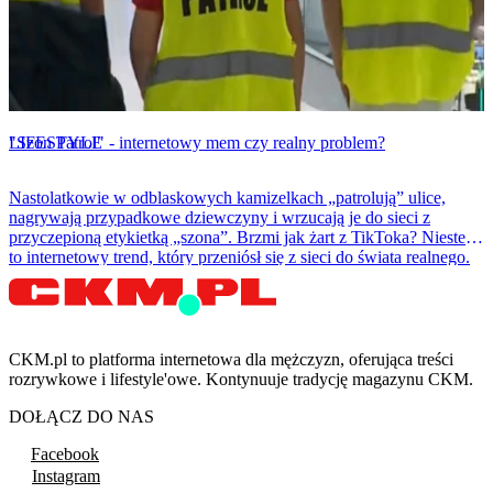
LIFESTYLE
"Szon Patrol" - internetowy mem czy realny problem?
Nastolatkowie w odblaskowych kamizelkach „patrolują” ulice,
nagrywają przypadkowe dziewczyny i wrzucają je do sieci z
przyczepioną etykietką „szona”. Brzmi jak żart z TikToka? Niestety
to internetowy trend, który przeniósł się z sieci do świata realnego.
CKM.pl to platforma internetowa dla mężczyzn, oferująca treści
rozrywkowe i lifestyle'owe. Kontynuuje tradycję magazynu CKM.
DOŁĄCZ DO NAS
Facebook
Instagram