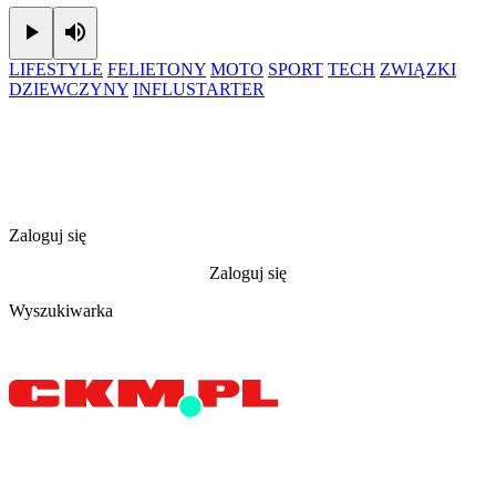
Play
Mute
LIFESTYLE
FELIETONY
MOTO
SPORT
TECH
ZWIĄZKI
DZIEWCZYNY
INFLUSTARTER
Zaloguj się
Zaloguj się
Wyszukiwarka