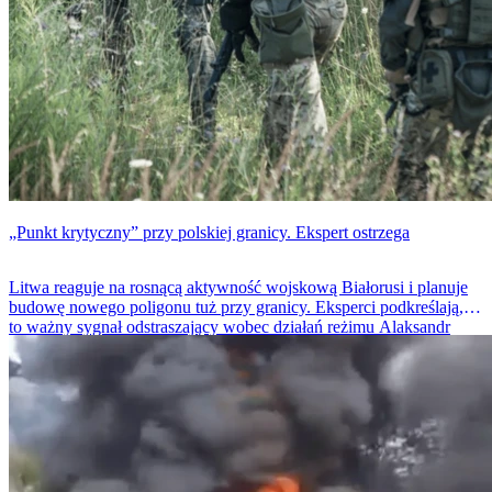
„Punkt krytyczny” przy polskiej granicy. Ekspert ostrzega
Litwa reaguje na rosnącą aktywność wojskową Białorusi i planuje
budowę nowego poligonu tuż przy granicy. Eksperci podkreślają, że
to ważny sygnał odstraszający wobec działań reżimu Alaksandr
Łukaszenka oraz realne wzmocnienie bezpieczeństwa Polski i
wschodniej flanki NATO.