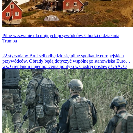
Pilne wezwanie dla unijnych przywódców. Chodzi o działania
Trumpa
22 stycznia w Brukseli odbędzie się pilne spotkanie europejskich
przywódców. Obrady będą dotyczyć wspólnego stanowiska Europy
ws. Grenlandii i ujednolicenia polityki ws. ostrej postawy USA. O
wszystkim poinformował przewodniczący Rady Europejskiej -
Antonio Costa.