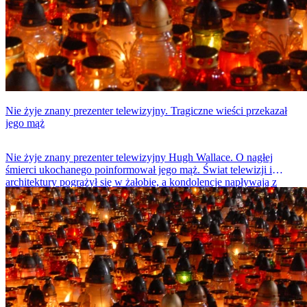
Nie żyje znany prezenter telewizyjny. Tragiczne wieści przekazał
jego mąż
Nie żyje znany prezenter telewizyjny Hugh Wallace. O nagłej
śmierci ukochanego poinformował jego mąż. Świat telewizji i
architektury pogrążył się w żałobie, a kondolencje napływają z
całego świata.