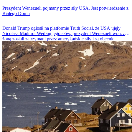
Prezydent Wenezueli pojmany przez siły USA. Jest potwierdzenie z
Białego Domu
Donald Trump ogłosił na platformie Truth Social, że USA ujęły
Nicolasa Maduro. Według jego słów, prezydent Wenezueli wraz z
żoną zostali zatrzymani przez amerykańskie siły i są obecnie
przewożeni do Stanów Zjednoczonych. Jednak wiceprezydentka
Wenezueli wyraziła sceptycyzm wobec tych informacji i zażądała
potwierdzenia, że Maduro żyje.