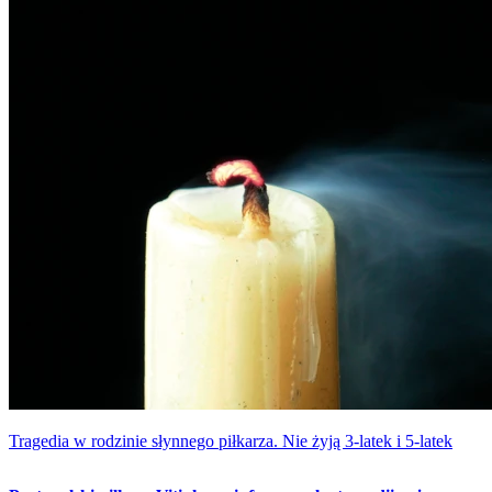
Tragedia w rodzinie słynnego piłkarza. Nie żyją 3-latek i 5-latek