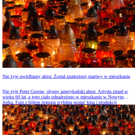
Nie żyje uwielbiany aktor. Został znaleziony martwy w mieszkaniu
Nie żyje Peter Greene, słynny amerykański aktor. Artysta zmarł w
wieku 60 lat, a jego ciało odnaleziono w mieszkaniu w Nowym
Jorku. Fani z bólem żegnają wybitną postać kina i produkcji
telewizyjnych.