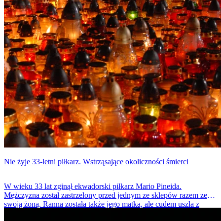
Nie żyje 33-letni piłkarz. Wstrząsające okoliczności śmierci
W wieku 33 lat zginął ekwadorski piłkarz Mario Pineida.
Mężczyzna został zastrzelony przed jednym ze sklepów razem ze
swoją żoną. Ranna została także jego matka, ale cudem uszła z
życiem. Przed śmiercią piłkarz miał otrzymywać pogróżki.