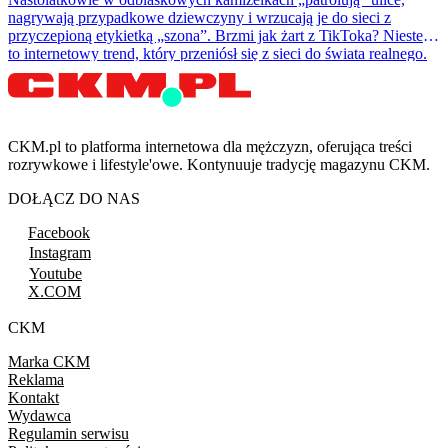
nagrywają przypadkowe dziewczyny i wrzucają je do sieci z
przyczepioną etykietką „szona”. Brzmi jak żart z TikToka? Niestety
to internetowy trend, który przeniósł się z sieci do świata realnego.
CKM.pl to platforma internetowa dla mężczyzn, oferująca treści
rozrywkowe i lifestyle'owe. Kontynuuje tradycję magazynu CKM.
DOŁĄCZ DO NAS
Facebook
Instagram
Youtube
X.COM
CKM
Marka CKM
Reklama
Kontakt
Wydawca
Regulamin serwisu