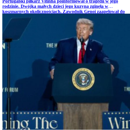
Portugalski piłkarz Vitinha poinformował o tragedii w jego
rodzinie. Dwójka małych dzieci jego kuzyna zginęła w
koszmarnych okolicznościach. Zawodnik Genoi zaapelował do
fanów o wsparcie zbiórki na rzecz bliskich.