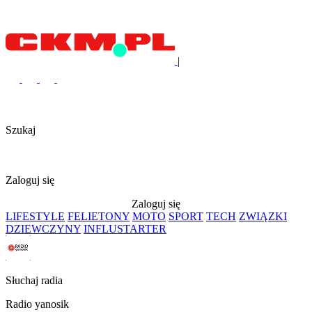
|
Szukaj
Zaloguj się
Zaloguj się
LIFESTYLE
FELIETONY
MOTO
SPORT
TECH
ZWIĄZKI
DZIEWCZYNY
INFLUSTARTER
Słuchaj radia
Radio yanosik