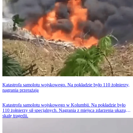
Katastrofa samolotu wojskowego. Na pokładzie było 110 żołnierzy,
nagrania przerażają
Katastrofa samolotu wojskowego w Kolumbii. Na pokładzie było
110 żołnierzy sił specjalnych. Nagrania z miejsca zdarzenia ukazują
skalę tragedii.