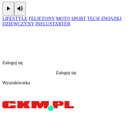
Play
Mute
LIFESTYLE
FELIETONY
MOTO
SPORT
TECH
ZWIĄZKI
DZIEWCZYNY
INFLUSTARTER
Zaloguj się
Zaloguj się
Wyszukiwarka