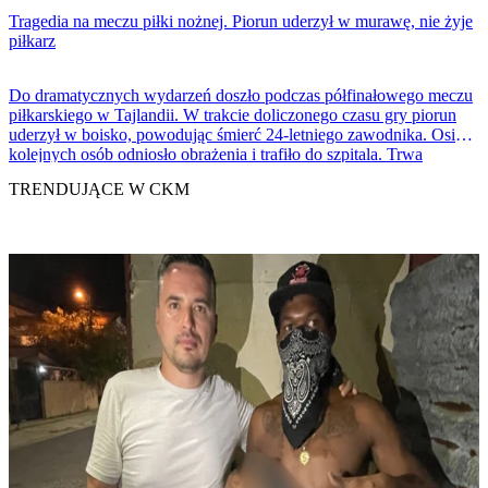
Tragedia na meczu piłki nożnej. Piorun uderzył w murawę, nie żyje
piłkarz
Do dramatycznych wydarzeń doszło podczas półfinałowego meczu
piłkarskiego w Tajlandii. W trakcie doliczonego czasu gry piorun
uderzył w boisko, powodując śmierć 24-letniego zawodnika. Osiem
kolejnych osób odniosło obrażenia i trafiło do szpitala. Trwa
wyjaśnianie okoliczności zdarzenia.
TRENDUJĄCE W CKM