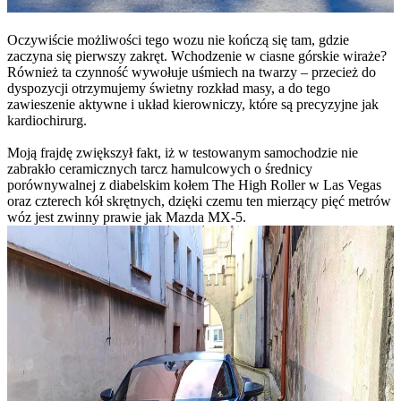
Oczywiście możliwości tego wozu nie kończą się tam, gdzie
zaczyna się pierwszy zakręt. Wchodzenie w ciasne górskie wiraże?
Również ta czynność wywołuje uśmiech na twarzy – przecież do
dyspozycji otrzymujemy świetny rozkład masy, a do tego
zawieszenie aktywne i układ kierowniczy, które są precyzyjne jak
kardiochirurg.
Moją frajdę zwiększył fakt, iż w testowanym samochodzie nie
zabrakło ceramicznych tarcz hamulcowych o średnicy
porównywalnej z diabelskim kołem The High Roller w Las Vegas
oraz czterech kół skrętnych, dzięki czemu ten mierzący pięć metrów
wóz jest zwinny prawie jak Mazda MX-5.