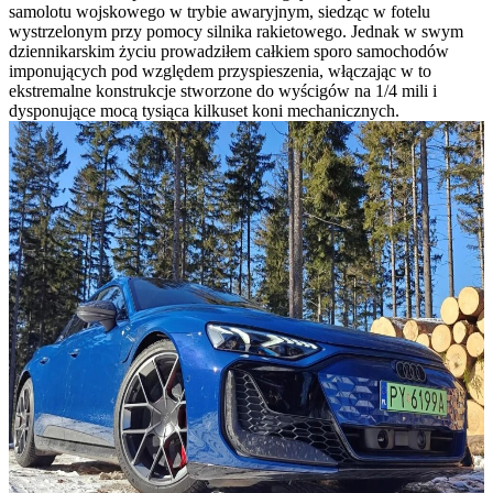
samolotu wojskowego w trybie awaryjnym, siedząc w fotelu
wystrzelonym przy pomocy silnika rakietowego. Jednak w swym
dziennikarskim życiu prowadziłem całkiem sporo samochodów
imponujących pod względem przyspieszenia, włączając w to
ekstremalne konstrukcje stworzone do wyścigów na 1/4 mili i
dysponujące mocą tysiąca kilkuset koni mechanicznych.