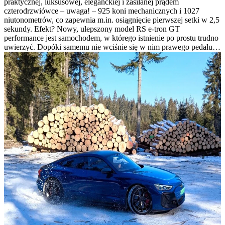
praktycznej, luksusowej, eleganckiej i zasilanej prądem
czterodrzwiówce – uwaga! – 925 koni mechanicznych i 1027
niutonometrów, co zapewnia m.in. osiągnięcie pierwszej setki w 2,5
sekundy. Efekt? Nowy, ulepszony model RS e-tron GT
performance jest samochodem, w którego istnienie po prostu trudno
uwierzyć. Dopóki samemu nie wciśnie się w nim prawego pedału…