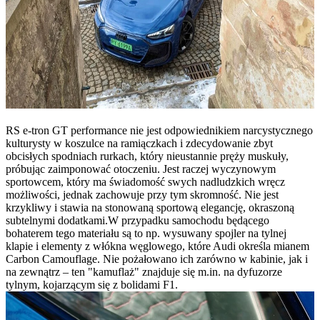
RS e-tron GT performance nie jest odpowiednikiem narcystycznego
kulturysty w koszulce na ramiączkach i zdecydowanie zbyt
obcisłych spodniach rurkach, który nieustannie pręży muskuły,
próbując zaimponować otoczeniu. Jest raczej wyczynowym
sportowcem, który ma świadomość swych nadludzkich wręcz
możliwości, jednak zachowuje przy tym skromność. Nie jest
krzykliwy i stawia na stonowaną sportową elegancję, okraszoną
subtelnymi dodatkami.W przypadku samochodu będącego
bohaterem tego materiału są to np. wysuwany spojler na tylnej
klapie i elementy z włókna węglowego, które Audi określa mianem
Carbon Camouflage. Nie pożałowano ich zarówno w kabinie, jak i
na zewnątrz – ten "kamuflaż" znajduje się m.in. na dyfuzorze
tylnym, kojarzącym się z bolidami F1.