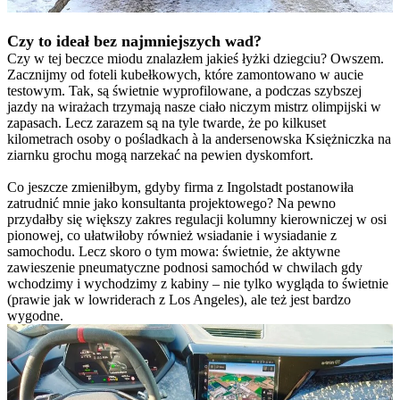
Czy to ideał bez najmniejszych wad?
Czy w tej beczce miodu znalazłem jakieś łyżki dziegciu? Owszem.
Zacznijmy od foteli kubełkowych, które zamontowano w aucie
testowym. Tak, są świetnie wyprofilowane, a podczas szybszej
jazdy na wirażach trzymają nasze ciało niczym mistrz olimpijski w
zapasach. Lecz zarazem są na tyle twarde, że po kilkuset
kilometrach osoby o pośladkach à la andersenowska Księżniczka na
ziarnku grochu mogą narzekać na pewien dyskomfort.
Co jeszcze zmieniłbym, gdyby firma z Ingolstadt postanowiła
zatrudnić mnie jako konsultanta projektowego? Na pewno
przydałby się większy zakres regulacji kolumny kierowniczej w osi
pionowej, co ułatwiłoby również wsiadanie i wysiadanie z
samochodu. Lecz skoro o tym mowa: świetnie, że aktywne
zawieszenie pneumatyczne podnosi samochód w chwilach gdy
wchodzimy i wychodzimy z kabiny – nie tylko wygląda to świetnie
(prawie jak w lowriderach z Los Angeles), ale też jest bardzo
wygodne.