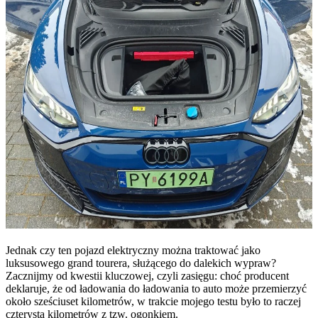
Jednak czy ten pojazd elektryczny można traktować jako
luksusowego grand tourera, służącego do dalekich wypraw?
Zacznijmy od kwestii kluczowej, czyli zasięgu: choć producent
deklaruje, że od ładowania do ładowania to auto może przemierzyć
około sześciuset kilometrów, w trakcie mojego testu było to raczej
czterysta kilometrów z tzw. ogonkiem.