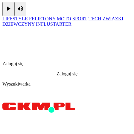
Play
Mute
LIFESTYLE
FELIETONY
MOTO
SPORT
TECH
ZWIĄZKI
DZIEWCZYNY
INFLUSTARTER
Zaloguj się
Zaloguj się
Wyszukiwarka