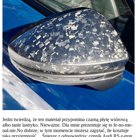
Jedni twierdzą, że ten materiał przypomina czarną płytę wiórową
albo tanie lastryko. Nieważne. Dla mnie prezentuje się to fe-no-me-
nal-nie.No dobrze, w tym momencie możesz zapytać, ile kosztuje
taka przyjemność… Śpieszę z odpowiedzią: cennik Audi RS e-tron