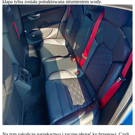
klapa tylna została potraktowana strumieniem wody.
Na tym zakończę narzekactwo i zacznę płynąć ku brzegowi. Czyli