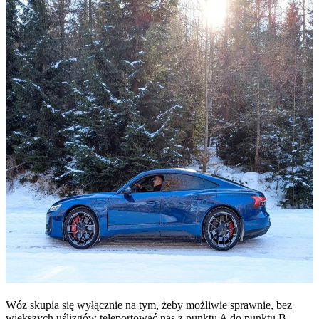
Wóz skupia się wyłącznie na tym, żeby możliwie sprawnie, bez
większych uślizgów teleportować nas z punktu A do punktu B.