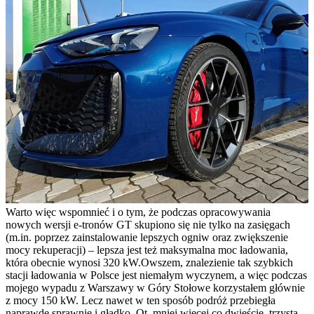
Warto więc wspomnieć i o tym, że podczas opracowywania
nowych wersji e-tronów GT skupiono się nie tylko na zasięgach
(m.in. poprzez zainstalowanie lepszych ogniw oraz zwiększenie
mocy rekuperacji) – lepsza jest też maksymalna moc ładowania,
która obecnie wynosi 320 kW.Owszem, znalezienie tak szybkich
stacji ładowania w Polsce jest niemałym wyczynem, a więc podczas
mojego wypadu z Warszawy w Góry Stołowe korzystałem głównie
z mocy 150 kW. Lecz nawet w ten sposób podróż przebiegła
naprawdę sprawnie i gładko. Ot, mniej więcej co dwieście–trzysta