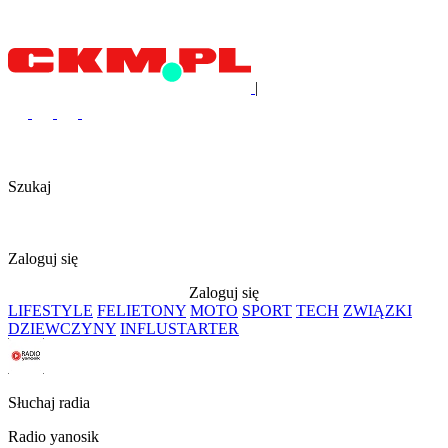
|
Szukaj
Zaloguj się
Zaloguj się
LIFESTYLE
FELIETONY
MOTO
SPORT
TECH
ZWIĄZKI
DZIEWCZYNY
INFLUSTARTER
Słuchaj radia
Radio yanosik