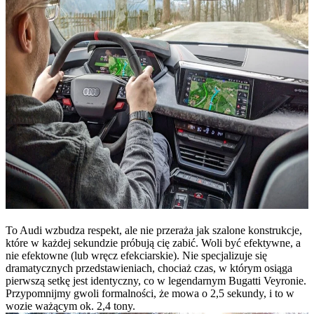
To Audi wzbudza respekt, ale nie przeraża jak szalone konstrukcje,
które w każdej sekundzie próbują cię zabić. Woli być efektywne, a
nie efektowne (lub wręcz efekciarskie). Nie specjalizuje się
dramatycznych przedstawieniach, chociaż czas, w którym osiąga
pierwszą setkę jest identyczny, co w legendarnym Bugatti Veyronie.
Przypomnijmy gwoli formalności, że mowa o 2,5 sekundy, i to w
wozie ważącym ok. 2,4 tony.