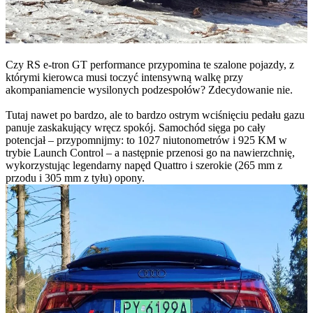
Czy RS e-tron GT performance przypomina te szalone pojazdy, z
którymi kierowca musi toczyć intensywną walkę przy
akompaniamencie wysilonych podzespołów? Zdecydowanie nie.
Tutaj nawet po bardzo, ale to bardzo ostrym wciśnięciu pedału gazu
panuje zaskakujący wręcz spokój. Samochód sięga po cały
potencjał – przypomnijmy: to 1027 niutonometrów i 925 KM w
trybie Launch Control – a następnie przenosi go na nawierzchnię,
wykorzystując legendarny napęd Quattro i szerokie (265 mm z
przodu i 305 mm z tyłu) opony.