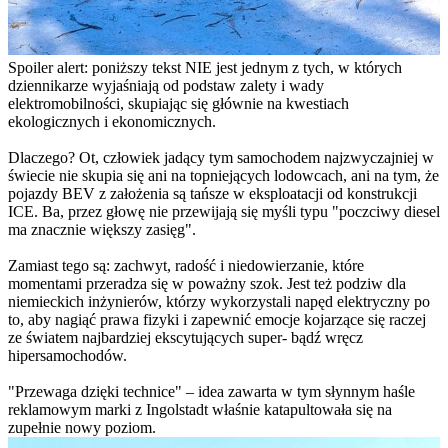
Spoiler alert: poniższy tekst NIE jest jednym z tych, w których
dziennikarze wyjaśniają od podstaw zalety i wady
elektromobilności, skupiając się głównie na kwestiach
ekologicznych i ekonomicznych.
Dlaczego? Ot, człowiek jadący tym samochodem najzwyczajniej w
świecie nie skupia się ani na topniejących lodowcach, ani na tym, że
pojazdy BEV z założenia są tańsze w eksploatacji od konstrukcji
ICE. Ba, przez głowę nie przewijają się myśli typu "poczciwy diesel
ma znacznie większy zasięg".
Zamiast tego są: zachwyt, radość i niedowierzanie, które
momentami przeradza się w poważny szok. Jest też podziw dla
niemieckich inżynierów, którzy wykorzystali napęd elektryczny po
to, aby nagiąć prawa fizyki i zapewnić emocje kojarzące się raczej
ze światem najbardziej ekscytujących super- bądź wręcz
hipersamochodów.
"Przewaga dzięki technice" – idea zawarta w tym słynnym haśle
reklamowym marki z Ingolstadt właśnie katapultowała się na
zupełnie nowy poziom.