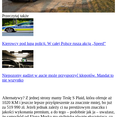
Przeczytaj także
Kierowcy pod lupą policji. W całej Polsce rusza akcja „Speed”
Niepozorny gadżet w aucie może przysporzyć kłopotów. Mandat to
nie wszystko
Alternatywy? Z jednej strony mamy Teslę S Plaid, która oferuje aż
1020 KM i jeszcze lepsze przyśpieszenie za znacznie mniej, bo już
za 519 990 zł. Jeżeli jednak zależy ci na prestiżowym znaczku i
jakości wykonania premium, a do tego – podobnie jak ja – uważasz,
że samochód od Elona Muska ma stylistykę równie ekscytującą, co