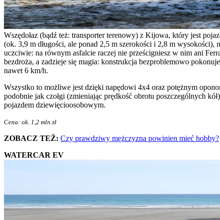
Wszędołaz (bądź też: transporter terenowy) z Kijowa, który jest poja
(ok. 3,9 m długości, ale ponad 2,5 m szerokości i 2,8 m wysokości)
uczciwie: na równym asfalcie raczej nie prześcigniesz w nim ani Fer
bezdroża, a zadzieje się magia: konstrukcja bezproblemowo pokonuje 
nawet 6 km/h.
Wszystko to możliwe jest dzięki napędowi 4x4 oraz potężnym opono
podobnie jak czołgi (zmieniając prędkość obrotu poszczególnych kół),
pojazdem dziewięcioosobowym.
Cena: ok. 1,2 mln zł
ZOBACZ TEŻ:
Czy prawdziwy mężczyzna powinien mieć hobby?
WATERCAR EV