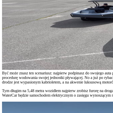
Być może znasz ten scenariusz: najpierw podpinasz do swojego auta 
procedurę wodowania swojej jednostki pływającej. No a już po rybach
drodze jest wypasionym kabrioletem, a na akwenie luksusową motorów
Tym długim na 5,48 metra wozidłem najpierw zrobisz furorę na drogac
WaterCar będzie samochodem elektrycznym o zasięgu wynoszącym ni