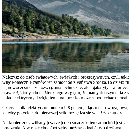
Należysz do osób światowych, światłych i progresywnych, czyli takic
więc koniecznie zamów ten samochód z Państwa Środka.
To dzieło f
najnowocześniejsze rozwiązania techniczne, ale i gabaryty. Ta fortec
prawie 3,5 tony, chociażby z tego względu, że mamy do czynienia z 
układ elektryczny.
Dzięki temu na łowisko możesz podjechać niemal be
Cztery silniki elektryczne modelu U8 generują łącznie – uwaga, 
katedry gotyckiej do pierwszej setki rozpędza się w... 3,6 sekundy.
Na koniec zostawiliśmy jeszcze jeden smaczek: ten samochód jest tak
brodzenia.
A w razie chęci/potrzeby możesz odpalić tryb dryfowania