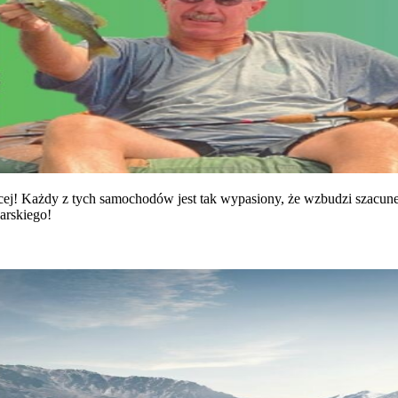
ęcej! Każdy z tych samochodów jest tak wypasiony, że wzbudzi szacune
arskiego!