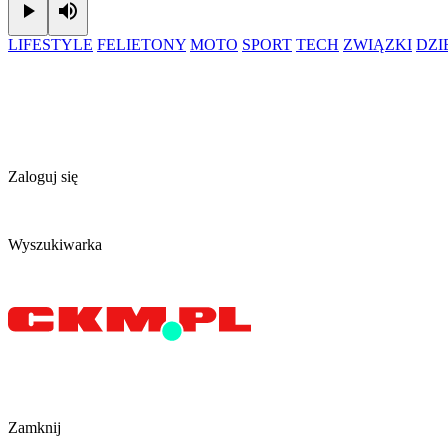
Play
Mute
LIFESTYLE
FELIETONY
MOTO
SPORT
TECH
ZWIĄZKI
DZ
Zaloguj się
Wyszukiwarka
Zamknij