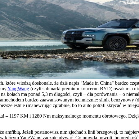
h, które wiedzą doskonale, że dziś napis "Made in China" bardzo często
irmy
YangWang
(czyli submarki premium koncernu BYD) oszałamia nie
a na kołach ma ponad 5,3 m długości, czyli – dla porównania – o niema
samochodem bardzo zaawansowanym technicznie: silnik benzynowy (dwul
zszelestnie (manewrując zgrabnie, bo to auto potrafi skręcać w miejs
uwaga! – 1197 KM i 1280 Nm maksymalnego momentu obrotowego. Dzię
że amfibią. Jeżeli postanowisz nim zjechać z linii brzegowej, to najp
, w którym YangWang zacznie pływać. Co prawda powoli, bo prędkość 