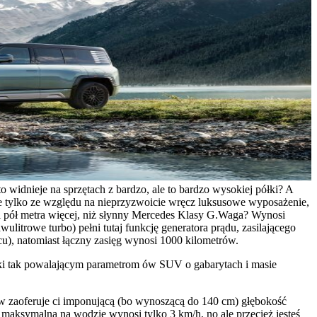
 widnieje na sprzętach z bardzo, ale to bardzo wysokiej półki? A
 tylko ze względu na nieprzyzwoicie wręcz luksusowe wyposażenie,
l pół metra więcej, niż słynny Mercedes Klasy G.
Waga? Wynosi
itrowe turbo) pełni tutaj funkcję generatora prądu, zasilającego
cu), natomiast łączny zasięg wynosi 1000 kilometrów.
ki tak powalającym parametrom ów SUV o gabarytach i masie
ierw zaoferuje ci imponującą (bo wynoszącą do 140 cm) głębokość
maksymalna na wodzie wynosi tylko 3 km/h, no ale przecież jesteś