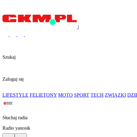
|
Szukaj
Zaloguj się
LIFESTYLE
FELIETONY
MOTO
SPORT
TECH
ZWIĄZKI
DZ
Słuchaj radia
Radio yanosik