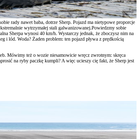
a sobie rady nawet baba, dotrze Sherp. Pojazd ma nietypowe proporcje
kstremalnie wytrzymałej stali galwanizowanej.
Powiedzmy sobie
ymalna Sherpa wynosi 40 km/h.
Wystarczy jednak, że zboczysz nim na
ieg i lód. Woda? Żaden problem: ten pojazd pływa z prędkością
rzeb. Mówimy też o wozie niesamowicie wręcz zwrotnym: skręca
rosić na ryby paczkę kumpli? A więc ucieszy cię fakt, że Sherp jest