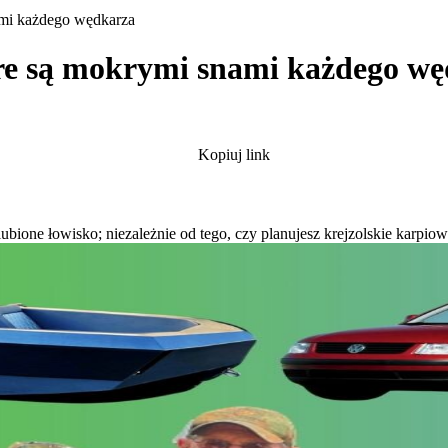
ami każdego wędkarza
re są mokrymi snami każdego w
Kopiuj link
lubione łowisko; niezależnie od tego, czy planujesz krejzolskie karp