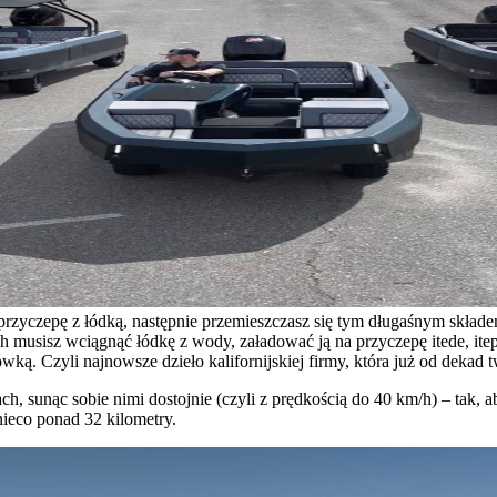
przyczepę z łódką, następnie przemieszczasz się tym długaśnym skład
 musisz wciągnąć łódkę z wody, załadować ją na przyczepę itede, itep
ką. Czyli najnowsze dzieło kalifornijskiej firmy, która już od deka
h, sunąc sobie nimi dostojnie (czyli z prędkością do 40 km/h) – tak,
eco ponad 32 kilometry.