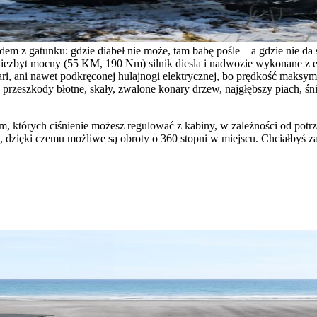
zdem z gatunku: gdzie diabeł nie może, tam babę pośle – a gdzie nie d
, niezbyt mocny (55 KM, 190 Nm) silnik diesla i nadwozie wykonane z e
rari, ani nawet podkręconej hulajnogi elektrycznej, bo prędkość maks
przeszkody błotne, skały, zwalone konary drzew, najgłębszy piach, śn
m, których ciśnienie możesz regulować z kabiny, w zależności od pot
 dzięki czemu możliwe są obroty o 360 stopni w miejscu. Chciałbyś zap