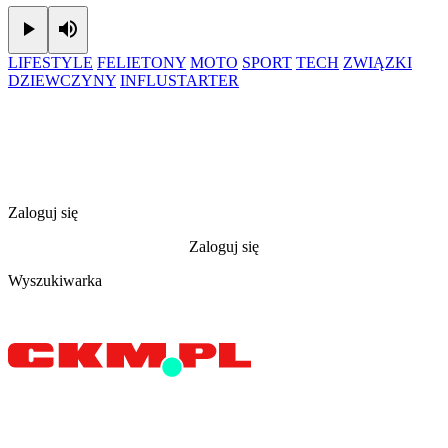
Play
Mute
LIFESTYLE
FELIETONY
MOTO
SPORT
TECH
ZWIĄZKI
DZIEWCZYNY
INFLUSTARTER
Zaloguj się
Zaloguj się
Wyszukiwarka