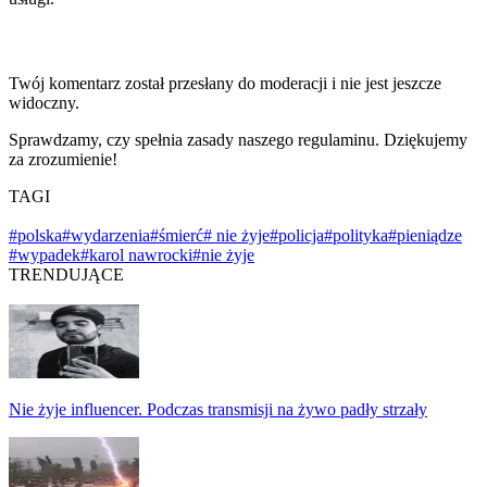
Twój komentarz został przesłany do moderacji i nie jest jeszcze
widoczny.
Sprawdzamy, czy spełnia zasady naszego regulaminu. Dziękujemy
za zrozumienie!
TAGI
#polska
#wydarzenia
#śmierć
# nie żyje
#policja
#polityka
#pieniądze
#wypadek
#karol nawrocki
#nie żyje
TRENDUJĄCE
Nie żyje influencer. Podczas transmisji na żywo padły strzały