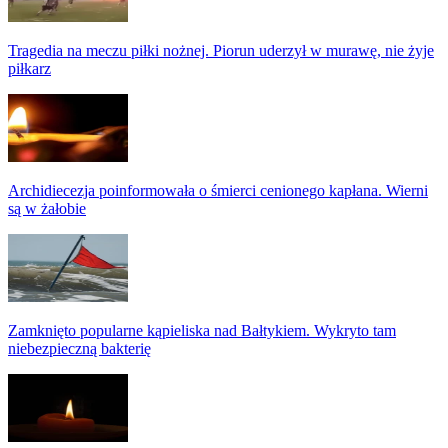
Tragedia na meczu piłki nożnej. Piorun uderzył w murawę, nie żyje
piłkarz
Archidiecezja poinformowała o śmierci cenionego kapłana. Wierni
są w żałobie
Zamknięto popularne kąpieliska nad Bałtykiem. Wykryto tam
niebezpieczną bakterię