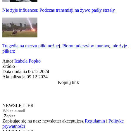
Nie żyje influencer. Podczas transmisji na żywo padły strzały
Tragedia na meczu piłki nożnej. Piorun uderzył w murawę, nie żyje
piłkarz
Autor
Izabela Popko
Źródło
-
Data dodania
06.12.2024
Aktualizacja
09.12.2024
Kopiuj link
NEWSLETTER
Zapisz
Zapisując się na nasz newsletter akceptujesz
Regulamin
i
Politykę
prywatności