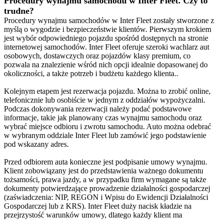
Procedury wynajmu samochodu w Inter Fleet. Czy to
trudne?
Procedury wynajmu samochodów w Inter Fleet zostały stworzone z
myślą o wygodzie i bezpieczeństwie klientów. Pierwszym krokiem
jest wybór odpowiedniego pojazdu spośród dostępnych na stronie
internetowej samochodów. Inter Fleet oferuje szeroki wachlarz aut
osobowych, dostawczych oraz pojazdów klasy premium, co
pozwala na znalezienie wśród nich opcji idealnie dopasowanej do
okoliczności, a także potrzeb i budżetu każdego klienta..
Kolejnym etapem jest rezerwacja pojazdu. Można to zrobić online,
telefonicznie lub osobiście w jednym z oddziałów wypożyczalni.
Podczas dokonywania rezerwacji należy podać podstawowe
informacje, takie jak planowany czas wynajmu samochodu oraz
wybrać miejsce odbioru i zwrotu samochodu. Auto można odebrać
w wybranym oddziale Inter Fleet lub zamówić jego podstawienie
pod wskazany adres.
Przed odbiorem auta konieczne jest podpisanie umowy wynajmu.
Klient zobowiązany jest do przedstawienia ważnego dokumentu
tożsamości, prawa jazdy, a w przypadku firm wymagane są także
dokumenty potwierdzające prowadzenie działalności gospodarczej
(zaświadczenia: NIP, REGON i Wpisu do Ewidencji Działalności
Gospodarczej lub z KRS). Inter Fleet duży nacisk kładzie na
przejrzystość warunków umowy, dlatego każdy klient ma