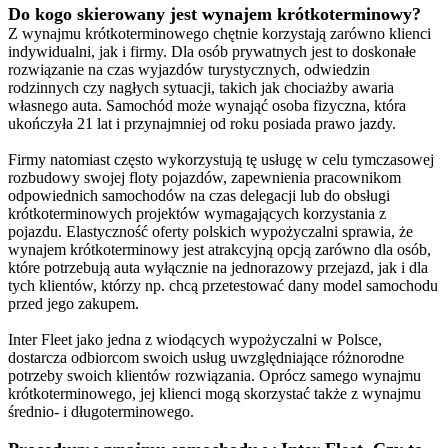
Do kogo skierowany jest wynajem krótkoterminowy?
Z wynajmu krótkoterminowego chętnie korzystają zarówno klienci
indywidualni, jak i firmy. Dla osób prywatnych jest to doskonałe
rozwiązanie na czas wyjazdów turystycznych, odwiedzin
rodzinnych czy nagłych sytuacji, takich jak chociażby awaria
własnego auta. Samochód może wynająć osoba fizyczna, która
ukończyła 21 lat i przynajmniej od roku posiada prawo jazdy.
Firmy natomiast często wykorzystują tę usługę w celu tymczasowej
rozbudowy swojej floty pojazdów, zapewnienia pracownikom
odpowiednich samochodów na czas delegacji lub do obsługi
krótkoterminowych projektów wymagających korzystania z
pojazdu. Elastyczność oferty polskich wypożyczalni sprawia, że
wynajem krótkoterminowy jest atrakcyjną opcją zarówno dla osób,
które potrzebują auta wyłącznie na jednorazowy przejazd, jak i dla
tych klientów, którzy np. chcą przetestować dany model samochodu
przed jego zakupem.
Inter Fleet jako jedna z wiodących wypożyczalni w Polsce,
dostarcza odbiorcom swoich usług uwzględniające różnorodne
potrzeby swoich klientów rozwiązania. Oprócz samego wynajmu
krótkoterminowego, jej klienci mogą skorzystać także z wynajmu
średnio- i długoterminowego.