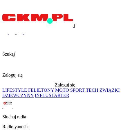
|
Szukaj
Zaloguj się
Zaloguj się
LIFESTYLE
FELIETONY
MOTO
SPORT
TECH
ZWIĄZKI
DZIEWCZYNY
INFLUSTARTER
Słuchaj radia
Radio yanosik