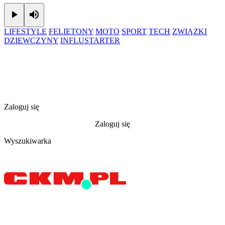
Play
Mute
LIFESTYLE
FELIETONY
MOTO
SPORT
TECH
ZWIĄZKI
DZIEWCZYNY
INFLUSTARTER
Zaloguj się
Zaloguj się
Wyszukiwarka