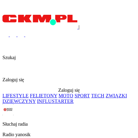
|
Szukaj
Zaloguj się
Zaloguj się
LIFESTYLE
FELIETONY
MOTO
SPORT
TECH
ZWIĄZKI
DZIEWCZYNY
INFLUSTARTER
Słuchaj radia
Radio yanosik