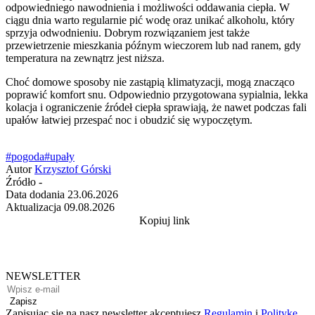
odpowiedniego nawodnienia i możliwości oddawania ciepła. W
ciągu dnia warto regularnie pić wodę oraz unikać alkoholu, który
sprzyja odwodnieniu. Dobrym rozwiązaniem jest także
przewietrzenie mieszkania późnym wieczorem lub nad ranem, gdy
temperatura na zewnątrz jest niższa.
Choć domowe sposoby nie zastąpią klimatyzacji, mogą znacząco
poprawić komfort snu. Odpowiednio przygotowana sypialnia, lekka
kolacja i ograniczenie źródeł ciepła sprawiają, że nawet podczas fali
upałów łatwiej przespać noc i obudzić się wypoczętym.
#pogoda
#upały
Autor
Krzysztof Górski
Źródło
-
Data dodania
23.06.2026
Aktualizacja
09.08.2026
Kopiuj link
NEWSLETTER
Zapisz
Zapisując się na nasz newsletter akceptujesz
Regulamin
i
Politykę