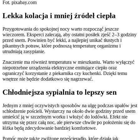
Fot. pixabay.com
Lekka kolacja i mniej źródeł ciepła
Przygotowania do spokojnej nocy warto rozpocząć jeszcze
wieczorem. Eksperci zalecają, aby ostatni posiłek zjeść 2–3 godziny
przed snem. Powinien być lekki, a najlepiej unikać tłustych i
pikantnych potraw, które podnoszą temperaturę organizmu i
utrudniają zasypianie.
Znaczenie ma również temperatura w mieszkaniu. Warto wyłączyć
niepotrzebne urządzenia elektryczne emitujące ciepło oraz
ograniczyć korzystanie z piekarnika czy kuchenki. Dzięki temu
wnętrze nie będzie dodatkowo się nagrzewać.
Chłodniejsza sypialnia to lepszy sen
Jednym z mniej oczywistych sposobów na ulgę podczas upałów jest
schłodzenie pościeli. Wystarczy na około dwie godziny przed snem
umieścić ją w szczelnym worku i włożyć do lodówki. Efekt nie
utrzyma się przez całą noc, ale pierwsze chwile po położeniu się do
łóżka będą zdecydowanie bardziej komfortowe.
Pomóc może także zwilżone prześcieradło, które działa jak