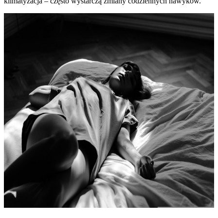
klimatyzacja – często wystarczą zmiany codziennych nawyków.