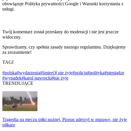
obowiązuje Polityka prywatności Google i Warunki korzystania z
usługi.
Twój komentarz został przesłany do moderacji i nie jest jeszcze
widoczny.
Sprawdzamy, czy spełnia zasady naszego regulaminu. Dziękujemy
za zrozumienie!
TAGI
#polska
#wydarzenia
#śmierć
# nie żyje
#policja
#polityka
#pieniądze
#wypadek
#karol nawrocki
#nie żyje
TRENDUJĄCE
Tragedia na meczu piłki nożnej. Piorun uderzył w murawę, nie żyje
piłkarz