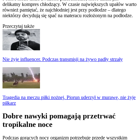
delikatny kompres chłodzący. W czasie największych upałów warto
również pamiętać, że najchłodniej jest przy podłodze – dlatego
niektórzy decydują się spać na materacu rozłożonym na podłodze.
Przeczytaj także
Nie żyje influencer. Podczas transmisji na żywo padły strzały
Tragedia na meczu piłki nożnej. Piorun uderzył w murawę, nie żyje
piłkarz
Dobre nawyki pomagają przetrwać
tropikalne noce
Podczas gorących nocy organizm potrzebuje przede wszystkim