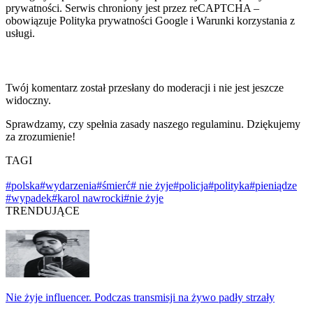
prywatności. Serwis chroniony jest przez reCAPTCHA –
obowiązuje Polityka prywatności Google i Warunki korzystania z
usługi.
Twój komentarz został przesłany do moderacji i nie jest jeszcze
widoczny.
Sprawdzamy, czy spełnia zasady naszego regulaminu. Dziękujemy
za zrozumienie!
TAGI
#polska
#wydarzenia
#śmierć
# nie żyje
#policja
#polityka
#pieniądze
#wypadek
#karol nawrocki
#nie żyje
TRENDUJĄCE
Nie żyje influencer. Podczas transmisji na żywo padły strzały