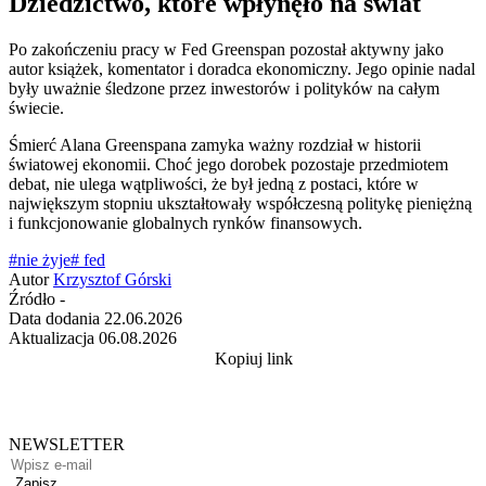
Dziedzictwo, które wpłynęło na świat
Po zakończeniu pracy w Fed Greenspan pozostał aktywny jako
autor książek, komentator i doradca ekonomiczny. Jego opinie nadal
były uważnie śledzone przez inwestorów i polityków na całym
świecie.
Śmierć Alana Greenspana zamyka ważny rozdział w historii
światowej ekonomii. Choć jego dorobek pozostaje przedmiotem
debat, nie ulega wątpliwości, że był jedną z postaci, które w
największym stopniu ukształtowały współczesną politykę pieniężną
i funkcjonowanie globalnych rynków finansowych.
#nie żyje
# fed
Autor
Krzysztof Górski
Źródło
-
Data dodania
22.06.2026
Aktualizacja
06.08.2026
Kopiuj link
NEWSLETTER
Zapisz