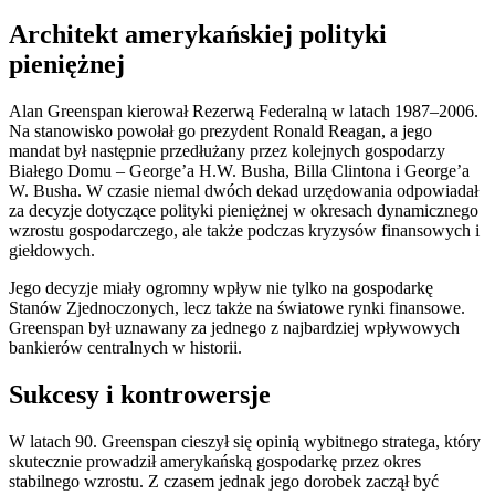
Architekt amerykańskiej polityki
pieniężnej
Alan Greenspan kierował Rezerwą Federalną w latach 1987–2006.
Na stanowisko powołał go prezydent Ronald Reagan, a jego
mandat był następnie przedłużany przez kolejnych gospodarzy
Białego Domu – George’a H.W. Busha, Billa Clintona i George’a
W. Busha. W czasie niemal dwóch dekad urzędowania odpowiadał
za decyzje dotyczące polityki pieniężnej w okresach dynamicznego
wzrostu gospodarczego, ale także podczas kryzysów finansowych i
giełdowych.
Jego decyzje miały ogromny wpływ nie tylko na gospodarkę
Stanów Zjednoczonych, lecz także na światowe rynki finansowe.
Greenspan był uznawany za jednego z najbardziej wpływowych
bankierów centralnych w historii.
Sukcesy i kontrowersje
W latach 90. Greenspan cieszył się opinią wybitnego stratega, który
skutecznie prowadził amerykańską gospodarkę przez okres
stabilnego wzrostu. Z czasem jednak jego dorobek zaczął być