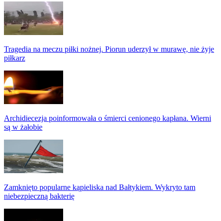
Tragedia na meczu piłki nożnej. Piorun uderzył w murawę, nie żyje
piłkarz
Archidiecezja poinformowała o śmierci cenionego kapłana. Wierni
są w żałobie
Zamknięto popularne kąpieliska nad Bałtykiem. Wykryto tam
niebezpieczną bakterię