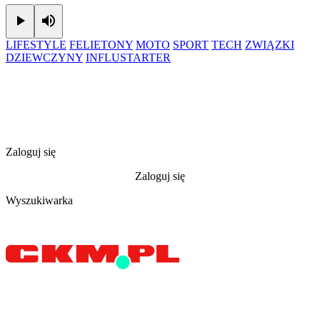
Play
Mute
LIFESTYLE
FELIETONY
MOTO
SPORT
TECH
ZWIĄZKI
DZIEWCZYNY
INFLUSTARTER
Zaloguj się
Zaloguj się
Wyszukiwarka