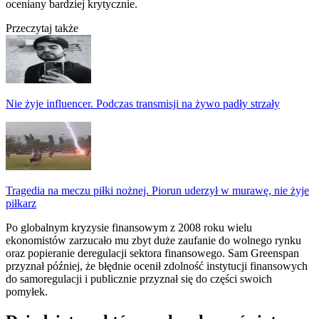
oceniany bardziej krytycznie.
Przeczytaj także
Nie żyje influencer. Podczas transmisji na żywo padły strzały
Tragedia na meczu piłki nożnej. Piorun uderzył w murawę, nie żyje
piłkarz
Po globalnym kryzysie finansowym z 2008 roku wielu
ekonomistów zarzucało mu zbyt duże zaufanie do wolnego rynku
oraz popieranie deregulacji sektora finansowego. Sam Greenspan
przyznał później, że błędnie ocenił zdolność instytucji finansowych
do samoregulacji i publicznie przyznał się do części swoich
pomyłek.