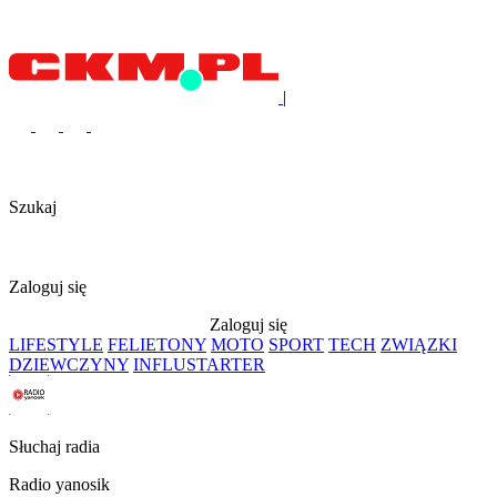
|
Szukaj
Zaloguj się
Zaloguj się
LIFESTYLE
FELIETONY
MOTO
SPORT
TECH
ZWIĄZKI
DZIEWCZYNY
INFLUSTARTER
Słuchaj radia
Radio yanosik