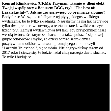
Konrad Klimkiewicz (CKM): Trzymam właśnie w dłoni efekt
Twojej współpracy z Bonusem BGC, czyli "The best of:
Łazarskie hity". Jak się czujesz świeżo po premierze albumu?
Bodychrist: Wiesz, nie robiłbym z tej płyty jakiegoś wielkiego
wydarzenia, bo to tylko składanka. Nagraliśmy na nią tak naprawdę
tylko dwa premierowe utwory, a reszta to stare kawałki z naszych
trzech płyt. Zamysł wydawnictwa był taki, aby przypomnieć naszą
wesołą twórczość starym słuchaczom, a także pokazać się nowej
grupie odbiorców i myślę, że dzięki bardzo szerokiemu i
pozytywnemu odbiorowi utworu promującego album, czyli
"Łazarski Trueschool", się to udało. Nie nagrywaliśmy razem od
2017 roku i cieszę się, że ludzie nadal chcą naszego duetu słuchać.
To miłe i budujące.