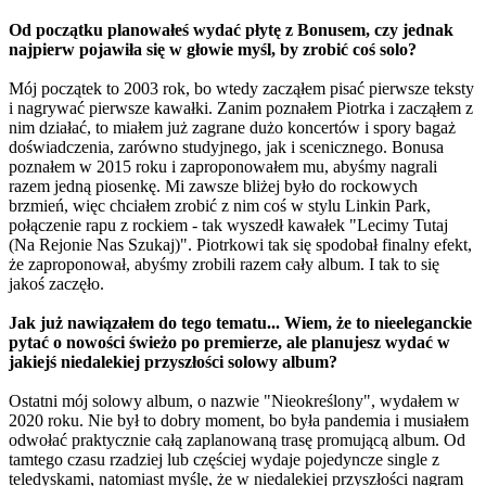
Od początku planowałeś wydać płytę z Bonusem, czy jednak
najpierw pojawiła się w głowie myśl, by zrobić coś solo?
Mój początek to 2003 rok, bo wtedy zacząłem pisać pierwsze teksty
i nagrywać pierwsze kawałki. Zanim poznałem Piotrka i zacząłem z
nim działać, to miałem już zagrane dużo koncertów i spory bagaż
doświadczenia, zarówno studyjnego, jak i scenicznego. Bonusa
poznałem w 2015 roku i zaproponowałem mu, abyśmy nagrali
razem jedną piosenkę. Mi zawsze bliżej było do rockowych
brzmień, więc chciałem zrobić z nim coś w stylu Linkin Park,
połączenie rapu z rockiem - tak wyszedł kawałek "Lecimy Tutaj
(Na Rejonie Nas Szukaj)". Piotrkowi tak się spodobał finalny efekt,
że zaproponował, abyśmy zrobili razem cały album. I tak to się
jakoś zaczęło.
Jak już nawiązałem do tego tematu... Wiem, że to nieeleganckie
pytać o nowości świeżo po premierze, ale planujesz wydać w
jakiejś niedalekiej przyszłości solowy album?
Ostatni mój solowy album, o nazwie "Nieokreślony", wydałem w
2020 roku. Nie był to dobry moment, bo była pandemia i musiałem
odwołać praktycznie całą zaplanowaną trasę promującą album. Od
tamtego czasu rzadziej lub częściej wydaje pojedyncze single z
teledyskami, natomiast myślę, że w niedalekiej przyszłości nagram