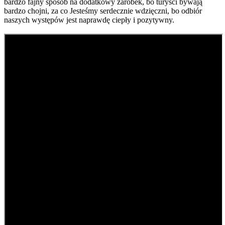
bardzo fajny sposób na dodatkowy zarobek, bo turyści bywają
bardzo chojni, za co Jesteśmy serdecznie wdzięczni, bo odbiór
naszych występów jest naprawdę ciepły i pozytywny.