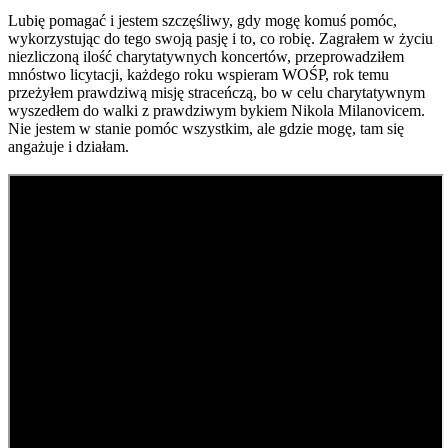
Lubię pomagać i jestem szczęśliwy, gdy mogę komuś pomóc,
wykorzystując do tego swoją pasję i to, co robię. Zagrałem w życiu
niezliczoną ilość charytatywnych koncertów, przeprowadziłem
mnóstwo licytacji, każdego roku wspieram WOŚP, rok temu
przeżyłem prawdziwą misję straceńczą, bo w celu charytatywnym
wyszedłem do walki z prawdziwym bykiem Nikola Milanovicem.
Nie jestem w stanie pomóc wszystkim, ale gdzie mogę, tam się
angażuje i działam.