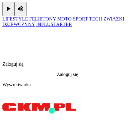
Play
Mute
LIFESTYLE
FELIETONY
MOTO
SPORT
TECH
ZWIĄZKI
DZIEWCZYNY
INFLUSTARTER
Zaloguj się
Zaloguj się
Wyszukiwarka