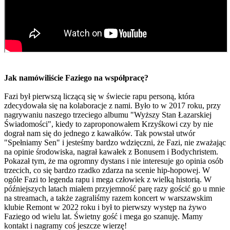
Jak namówiliście Faziego na współpracę?
Fazi był pierwszą liczącą się w świecie rapu personą, która
zdecydowała się na kolaboracje z nami. Było to w 2017 roku, przy
nagrywaniu naszego trzeciego albumu "Wyższy Stan Łazarskiej
Świadomości", kiedy to zaproponowałem Krzyśkowi czy by nie
dograł nam się do jednego z kawałków. Tak powstał utwór
"Spełniamy Sen" i jesteśmy bardzo wdzięczni, że Fazi, nie zważając
na opinie środowiska, nagrał kawałek z Bonusem i Bodychristem.
Pokazał tym, że ma ogromny dystans i nie interesuje go opinia osób
trzecich, co się bardzo rzadko zdarza na scenie hip-hopowej. W
ogóle Fazi to legenda rapu i mega człowiek z wielką historią. W
późniejszych latach miałem przyjemność parę razy gościć go u mnie
na streamach, a także zagraliśmy razem koncert w warszawskim
klubie Remont w 2022 roku i był to pierwszy występ na żywo
Faziego od wielu lat. Świetny gość i mega go szanuję. Mamy
kontakt i nagramy coś jeszcze wierzę!