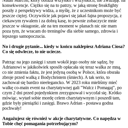
Natan Marcoń, który obraża wszystko i wszystkich, nie zważając na
konsekwencje. Ciężko się na to patrzy, w jaką stronę freakfighty
poszły z perspektywy widza, a myślę, że z uczestnikom może być
jeszcze ciężej. Oczywiście jak pojawi się jakaś fajna propozycja, z
ciekawym rywalem i za dobrą kasę, to pewnie zobaczycie mnie
jeszcze w oktagonie, ale na ten moment w planach nic nie mam
poza tym, że wracam do treningów dla siebie samego, zdrowia i
lepszego samopoczucia.
No i drugie pytanie... kiedy w końcu naklepiesz Adriana Ciosa?
Co się odwlecze, to nie uciecze.
Patrząc na jego zasięgi i szum wokół jego osoby nie sądzę, by
Adrianowi w jakikolwiek sposób opłacała się teraz walka ze mną,
co nie zmienia faktu, że jest jedyną osobą w Polsce, która obsrała
zbroje przed walką z Bodychristem (śmiech). A tak serio, to
zachował się bardzo nieelegancko. W 2023 roku mieliśmy mieć
walkę co-main event na charytatywnej gali "Walcz i Pomagaj", po
czym 2 dni przed pojedynkiem zrezygnował i wycofał się. Krótko
mówiąc, wytarł sobie mordę celem charytatywnym i poszedł tam,
gdzie były pieniążki i zasięgi. Brawo Adrian - postawa godna
pochwały!
Angażujesz się również w akcje charytatywne. Co napędza w
Tobie chęć pomagania potrzebującym?