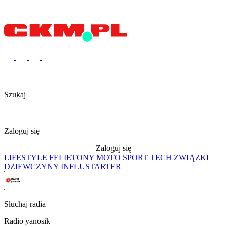
|
Szukaj
Zaloguj się
Zaloguj się
LIFESTYLE
FELIETONY
MOTO
SPORT
TECH
ZWIĄZKI
DZIEWCZYNY
INFLUSTARTER
Słuchaj radia
Radio yanosik