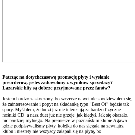
Patrząc na dotychczasową promocję płyty i wysłanie
preorderów, jesteś zadowolony z wyników sprzedaży?
Łazarskie hity są dobrze przyjmowane przez fanów?
Jestem bardzo zaskoczony, bo szczerze nawet nie spodziewałem się,
że zainteresowanie i popyt na składankę typu "Best Of" będzie tak
spory. Myślałem, że ludzi już nie interesują za bardzo fizyczne
nośniki CD, a nasz duet już nie grzeje, jak kiedyś. Jak się okazało,
nic bardziej mylnego. Na premierze w poznańskim klubie Agawa
gdzie podpisywaliśmy płyty, kolejka do nas sięgała na zewnątrz
klubu i niestety nie wszyscy załapali się na płytę, bo