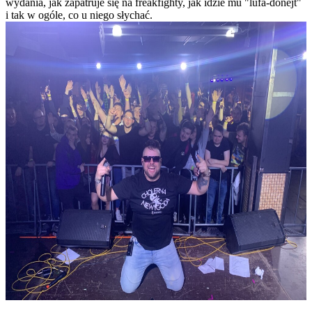
wydania, jak zapatruje się na freakfighty, jak idzie mu "lufa-donejt"
i tak w ogóle, co u niego słychać.