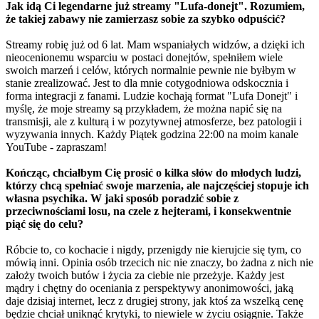
Jak idą Ci legendarne już streamy "Lufa-donejt". Rozumiem,
że takiej zabawy nie zamierzasz sobie za szybko odpuścić?
Streamy robię już od 6 lat. Mam wspaniałych widzów, a dzięki ich
nieocenionemu wsparciu w postaci donejtów, spełniłem wiele
swoich marzeń i celów, których normalnie pewnie nie byłbym w
stanie zrealizować. Jest to dla mnie cotygodniowa odskocznia i
forma integracji z fanami. Ludzie kochają format "Lufa Donejt" i
myślę, że moje streamy są przykładem, że można napić się na
transmisji, ale z kulturą i w pozytywnej atmosferze, bez patologii i
wyzywania innych. Każdy Piątek godzina 22:00 na moim kanale
YouTube - zapraszam!
Kończąc, chciałbym Cię prosić o kilka słów do młodych ludzi,
którzy chcą spełniać swoje marzenia, ale najczęściej stopuje ich
własna psychika. W jaki sposób poradzić sobie z
przeciwnościami losu, na czele z hejterami, i konsekwentnie
piąć się do celu?
Róbcie to, co kochacie i nigdy, przenigdy nie kierujcie się tym, co
mówią inni. Opinia osób trzecich nic nie znaczy, bo żadna z nich nie
założy twoich butów i życia za ciebie nie przeżyje. Każdy jest
mądry i chętny do oceniania z perspektywy anonimowości, jaką
daje dzisiaj internet, lecz z drugiej strony, jak ktoś za wszelką cenę
będzie chciał uniknąć krytyki, to niewiele w życiu osiągnie. Także