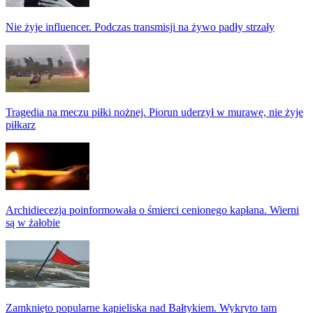
Nie żyje influencer. Podczas transmisji na żywo padły strzały
Tragedia na meczu piłki nożnej. Piorun uderzył w murawę, nie żyje
piłkarz
Archidiecezja poinformowała o śmierci cenionego kapłana. Wierni
są w żałobie
Zamknięto popularne kąpieliska nad Bałtykiem. Wykryto tam