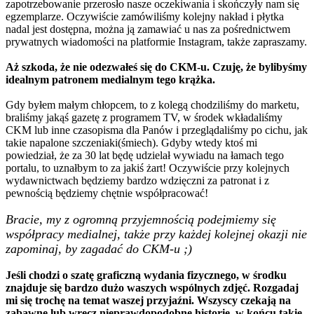
zapotrzebowanie przerosło nasze oczekiwania i skończyły nam się
egzemplarze. Oczywiście zamówiliśmy kolejny nakład i płytka
nadal jest dostępna, można ją zamawiać u nas za pośrednictwem
prywatnych wiadomości na platformie Instagram, także zapraszamy.
Aż szkoda, że nie odezwałeś się do CKM-u. Czuję, że bylibyśmy
idealnym patronem medialnym tego krążka.
Gdy byłem małym chłopcem, to z kolegą chodziliśmy do marketu,
braliśmy jakąś gazetę z programem TV, w środek wkładaliśmy
CKM lub inne czasopisma dla Panów i przeglądaliśmy po cichu, jak
takie napalone szczeniaki(śmiech). Gdyby wtedy ktoś mi
powiedział, że za 30 lat będę udzielał wywiadu na łamach tego
portalu, to uznałbym to za jakiś żart! Oczywiście przy kolejnych
wydawnictwach będziemy bardzo wdzięczni za patronat i z
pewnością będziemy chętnie współpracować!
Bracie, my z ogromną przyjemnością podejmiemy się
współpracy medialnej, także przy każdej kolejnej okazji nie
zapominaj, by zagadać do CKM-u ;)
Jeśli chodzi o szatę graficzną wydania fizycznego, w środku
znajduje się bardzo dużo waszych wspólnych zdjęć. Rozgadaj
mi się trochę na temat waszej przyjaźni. Wszyscy czekają na
zabawne lub wręcz nieprawdopodobne historie, w końcu takie