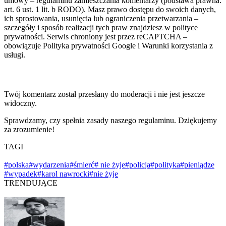
umowy – regulaminu zamieszczania komentarzy (podstawa prawna:
art. 6 ust. 1 lit. b RODO). Masz prawo dostępu do swoich danych,
ich sprostowania, usunięcia lub ograniczenia przetwarzania –
szczegóły i sposób realizacji tych praw znajdziesz w polityce
prywatności. Serwis chroniony jest przez reCAPTCHA –
obowiązuje Polityka prywatności Google i Warunki korzystania z
usługi.
Twój komentarz został przesłany do moderacji i nie jest jeszcze
widoczny.
Sprawdzamy, czy spełnia zasady naszego regulaminu. Dziękujemy
za zrozumienie!
TAGI
#polska
#wydarzenia
#śmierć
# nie żyje
#policja
#polityka
#pieniądze
#wypadek
#karol nawrocki
#nie żyje
TRENDUJĄCE