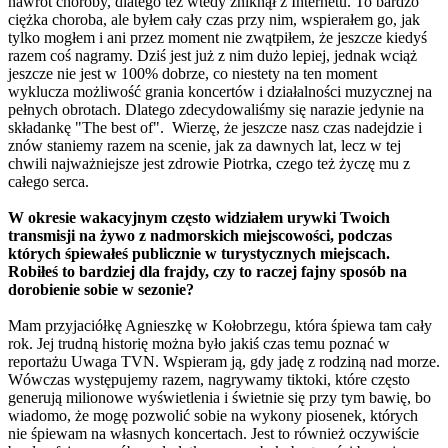
nawrót choroby, dlatego też wtedy zniknął z Internetu. To bardzo
ciężka choroba, ale byłem cały czas przy nim, wspierałem go, jak
tylko mogłem i ani przez moment nie zwątpiłem, że jeszcze kiedyś
razem coś nagramy. Dziś jest już z nim dużo lepiej, jednak wciąż
jeszcze nie jest w 100% dobrze, co niestety na ten moment
wyklucza możliwość grania koncertów i działalności muzycznej na
pełnych obrotach. Dlatego zdecydowaliśmy się narazie jedynie na
składankę "The best of". Wierzę, że jeszcze nasz czas nadejdzie i
znów staniemy razem na scenie, jak za dawnych lat, lecz w tej
chwili najważniejsze jest zdrowie Piotrka, czego też życzę mu z
całego serca.
W okresie wakacyjnym często widziałem urywki Twoich
transmisji na żywo z nadmorskich miejscowości, podczas
których śpiewałeś publicznie w turystycznych miejscach.
Robiłeś to bardziej dla frajdy, czy to raczej fajny sposób na
dorobienie sobie w sezonie?
Mam przyjaciółkę Agnieszkę w Kołobrzegu, która śpiewa tam cały
rok. Jej trudną historię można było jakiś czas temu poznać w
reportażu Uwaga TVN. Wspieram ją, gdy jadę z rodziną nad morze.
Wówczas występujemy razem, nagrywamy tiktoki, które często
generują milionowe wyświetlenia i świetnie się przy tym bawię, bo
wiadomo, że mogę pozwolić sobie na wykony piosenek, których
nie śpiewam na własnych koncertach. Jest to również oczywiście