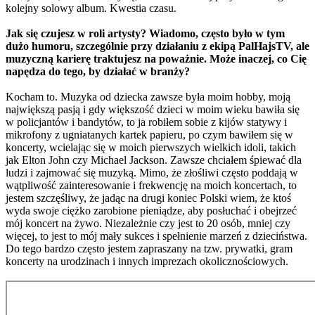
kolejny solowy album. Kwestia czasu.
Jak się czujesz w roli artysty? Wiadomo, często było w tym
dużo humoru, szczególnie przy działaniu z ekipą PalHajsTV, ale
muzyczną karierę traktujesz na poważnie. Może inaczej, co Cię
napędza do tego, by działać w branży?
Kocham to. Muzyka od dziecka zawsze była moim hobby, moją
największą pasją i gdy większość dzieci w moim wieku bawiła się
w policjantów i bandytów, to ja robiłem sobie z kijów statywy i
mikrofony z ugniatanych kartek papieru, po czym bawiłem się w
koncerty, wcielając się w moich pierwszych wielkich idoli, takich
jak Elton John czy Michael Jackson. Zawsze chciałem śpiewać dla
ludzi i zajmować się muzyką. Mimo, że złośliwi często poddają w
wątpliwość zainteresowanie i frekwencję na moich koncertach, to
jestem szczęśliwy, że jadąc na drugi koniec Polski wiem, że ktoś
wyda swoje ciężko zarobione pieniądze, aby posłuchać i obejrzeć
mój koncert na żywo. Niezależnie czy jest to 20 osób, mniej czy
więcej, to jest to mój mały sukces i spełnienie marzeń z dzieciństwa.
Do tego bardzo często jestem zapraszany na tzw. prywatki, gram
koncerty na urodzinach i innych imprezach okolicznościowych.