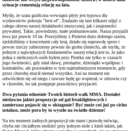
sytuacje cementują relację na lata.
Myślę, że szata graficzna wewnątrz płyty jest typowa dla
wydawnictw pokroju "best of". Znalazło się tam kilkaset zdjęć z
całego okresu naszej działalności muzycznej, jak i znajomości
prywatnej. Takie, powiedzmy, małe podsumowanie. Nasza przyjaźń
trwa już prawie 10 lat. Przeżyliśmy z Piotrem dużo dobrego razem,
zjeździliśmy z koncertami cały kraj, działo się naprawdę sporo i
pewne rzeczy zabierzemy pewnie do grobu (śmiech), ale myślę, że
jednym z największych fundamentów naszej relacji jest to, że jako
jedna z nielicznych osób byłem przy Piotrku nie tylko w czasach
jego świetności, gdy miał sławę, pieniądze, dziesiątki współprac i
kontraktów, ale pozostałem w tym najtrudniejszym momencie, gdy
przez chorobę stracił niemal wszystko. Ani na moment nie
odwróciłem się od niego i zawsze będę go wspierał, w zdrowiu czy
w chorobie, bo tak postępuje prawdziwy przyjaciel.
Dwa pytania odnośnie Twoich historii walk MMA. Dostałeś
niedawno jakieś propozycje od gal freakfightowych i
zamierzasz pojawić się w oktagonie? Być może coś już po cichu
ustalasz, może pora by to wyszło na światło dzienne!
Na ten moment żadnych propozycji nie mam i prawdę mówiąc,
chyba nie chciałbym siedzieć przy jednym stole z kimś takim, jak