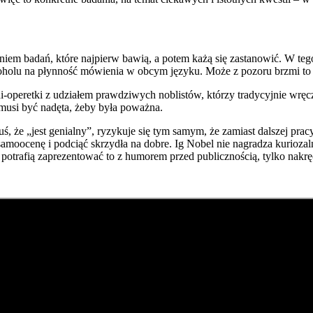
niem badań, które najpierw bawią, a potem każą się zastanowić. W teg
holu na płynność mówienia w obcym języku. Może z pozoru brzmi to abs
-operetki z udziałem prawdziwych noblistów, którzy tradycyjnie wręcz
musi być nadęta, żeby była poważna.
uś, że „jest genialny”, ryzykuje się tym samym, że zamiast dalszej pra
amoocenę i podciąć skrzydła na dobre. Ig Nobel nie nagradza kuriozal
trafią zaprezentować to z humorem przed publicznością, tylko nakręc