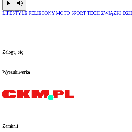
Play
Mute
LIFESTYLE
FELIETONY
MOTO
SPORT
TECH
ZWIĄZKI
DZ
Zaloguj się
Wyszukiwarka
Zamknij