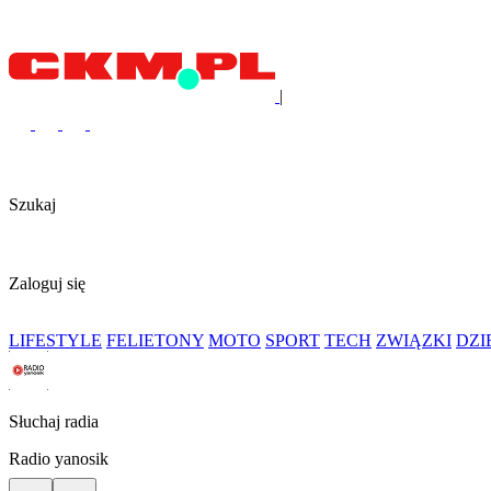
|
Szukaj
Zaloguj się
LIFESTYLE
FELIETONY
MOTO
SPORT
TECH
ZWIĄZKI
DZ
Słuchaj radia
Radio yanosik