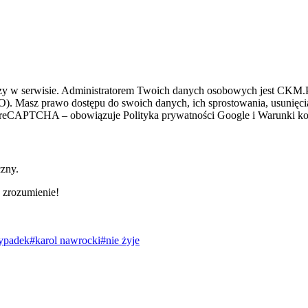
zy w serwisie. Administratorem Twoich danych osobowych jest CKM.PL
O). Masz prawo dostępu do swoich danych, ich sprostowania, usunięcia 
ez reCAPTCHA – obowiązuje Polityka prywatności Google i Warunki kor
czny.
 zrozumienie!
ypadek
#karol nawrocki
#nie żyje