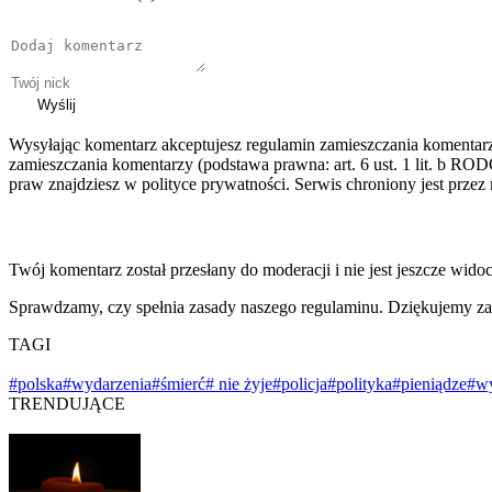
Wyślij
Wysyłając komentarz akceptujesz regulamin zamieszczania komentar
zamieszczania komentarzy (podstawa prawna: art. 6 ust. 1 lit. b ROD
praw znajdziesz w polityce prywatności. Serwis chroniony jest prz
Twój komentarz został przesłany do moderacji i nie jest jeszcze wido
Sprawdzamy, czy spełnia zasady naszego regulaminu. Dziękujemy za
TAGI
#polska
#wydarzenia
#śmierć
# nie żyje
#policja
#polityka
#pieniądze
#w
TRENDUJĄCE