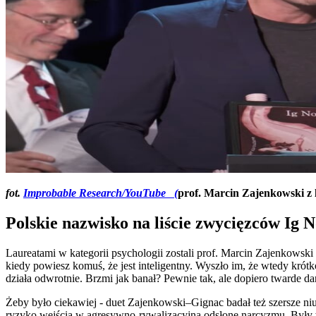
fot.
Improbable Research/YouTube (
prof. Marcin Zajenkowski z 
Polskie nazwisko na liście zwycięzców Ig 
Laureatami w kategorii psychologii zostali prof. Marcin Zajenkowski
kiedy powiesz komuś, że jest inteligentny. Wyszło im, że wtedy krót
działa odwrotnie. Brzmi jak banał? Pewnie tak, ale dopiero twarde da
Żeby było ciekawiej - duet Zajenkowski–Gignac badał też szersze niu
ryzyko wejścia w agresywno-rywalizacyjną odsłonę narcyzmu. Były wi