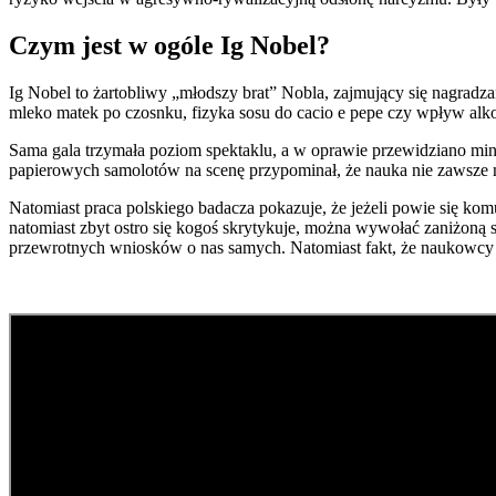
Czym jest w ogóle Ig Nobel?
Ig Nobel to żartobliwy „młodszy brat” Nobla, zajmujący się nagradza
mleko matek po czosnku, fizyka sosu do cacio e pepe czy wpływ alko
Sama gala trzymała poziom spektaklu, a w oprawie przewidziano mini
papierowych samolotów na scenę przypominał, że nauka nie zawsze 
Natomiast praca polskiego badacza pokazuje, że jeżeli powie się kom
natomiast zbyt ostro się kogoś skrytykuje, można wywołać zaniżoną s
przewrotnych wniosków o nas samych. Natomiast fakt, że naukowcy po