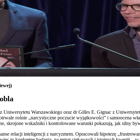
lewej)
Nobla
 z Uniwersytetu Warszawskiego oraz dr Gilles E. Gignac z Uniwersytetu
kotrwale rośnie „narcystyczne poczucie wyjątkowości” i samoocena włas
ne, skrojone wskaźniki i kontrolowane warunki pokazują, jak silny byw
anse relacji inteligencji z narcyzmem. Opracowali hipotezę „frustrow
ęc to konkretne badania, na temat ciekawych i istotnych kwestii – w