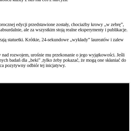
orocznej edycji przedstawione zostały, chociażby krowy „w zebrę”,
urdalnie, ale za wszystkim stoją realne eksperymenty i publikacje.
ają statuetki. Krótkie, 24-sekundowe „wykłady” laureatów i zalew
cy nad rozwojem, urośnie mu przekonanie o jego wyjątkowości. Jeśli
nych badań dla „beki” ,tylko żeby pokazać, że mogą one skłaniać do
a pozytywny odbiór tej inicjatywy.