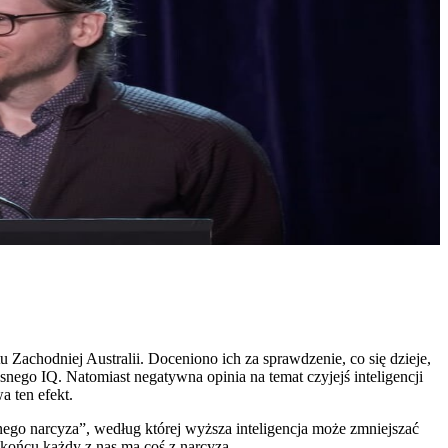
 Zachodniej Australii. Doceniono ich za sprawdzenie, co się dzieje,
nego IQ. Natomiast negatywna opinia na temat czyjejś inteligencji
a ten efekt.
anego narcyza”, według której wyższa inteligencja może zmniejszać
 końcu każdy z nas ma coś z narcyza.