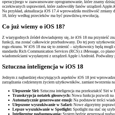
operacyjnego w zaawansowane oprogramowanie, które znamy dzisiaj. 
oczekiwanych usprawnień, które zadowoliły fanów urządzeń Apple.iO
Na przykład, aktualizacja iOS 17.4 wprowadziła możliwość zmiany do
18, który według przecieków ma być prawdziwą rewolucją.
Co już wiemy o iOS 18?
Z wiarygodnych źródeł dowiadujemy się, że iOS 18 ma przynieść zna
funkcji, ma zostać całkowicie przebudowany. Do tej pory użytkowni
rogu ekranu. W iOS 18 ma się to zmienić – użytkownicy będą mogli d
standardu Rich Communication Services (RCS) z iMessage, co planow
wiadomościami wysyłanymi z urządzeń Apple i Android. Podwaliny p
Sztuczna inteligencja w iOS 18
Jednym z najbardziej ekscytujących aspektów iOS 18 jest wprowadzen
zarządzania codziennym życiem użytkowników, zamiast tworzenia nar
Ulepszenie Siri:
Sztuczna inteligencja ma przekształcić Siri w
Transkrypcja notatek głosowych:
Nowa funkcja pozwoli na a
Automatycznie generowane emoji:
Na podstawie treści wiad
Ulepszone wyszukiwanie w Safari:
Nowe algorytmy poprawią
Lepsze wyszukiwanie w Spotlight:
Spotlight ma stać się szyb
Inteligentne podsumowania:
System będzie generował podsum