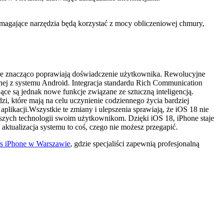
wymagające narzędzia będą korzystać z mocy obliczeniowej chmury,
óre znacząco poprawiają doświadczenie użytkownika. Rewolucyjne
nej z systemu Android. Integracja standardu Rich Communication
ce są jednak nowe funkcje związane ze sztuczną inteligencją.
zi, które mają na celu uczynienie codziennego życia bardziej
kacji.Wszystkie te zmiany i ulepszenia sprawiają, że iOS 18 nie
szych technologii swoim użytkownikom. Dzięki iOS 18, iPhone staje
ktualizacja systemu to coś, czego nie możesz przegapić.
is iPhone w Warszawie
, gdzie specjaliści zapewnią profesjonalną