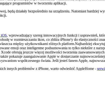
ające programistów w tworzeniu aplikacji.
iowej, będą działały bezpośrednio na urządzeniu. Natomiast bardziej 
kcji.
u iOS
, wprowadzający szereg innowacyjnych funkcji i usprawnień, kt
bodę w rozmieszczaniu ikon, co zbliża iPhone'y do elastyczności zna
łaszcza między użytkownikami różnych platform.Najbardziej ekscytują
owane emoji oraz inteligentne podsumowania to tylko niektóre z narzęd
de oferują jeszcze więcej możliwości tworzenia zaawansowanych apli
 także pokazuje zaangażowanie Apple w dostarczanie najnowocześniej
yzwaniom współczesnego świata. Jeśli jesteś fanem Apple, najnowsza a
ystkich innych problemów z iPhone, warto odwiedzić AppleHome -
serw