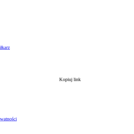
iłkarz
Kopiuj link
ywatności