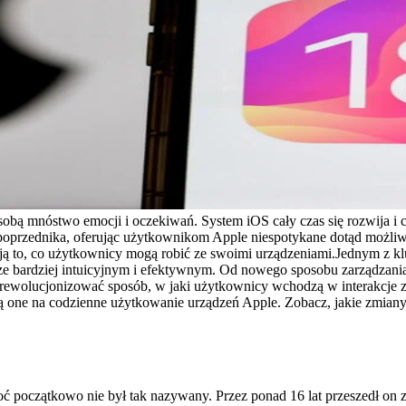
obą mnóstwo emocji i oczekiwań. System iOS cały czas się rozwija i 
poprzednika, oferując użytkownikom Apple niespotykane dotąd możliw
ają to, co użytkownicy mogą robić ze swoimi urządzeniami.Jednym z k
zcze bardziej intuicyjnym i efektywnym. Od nowego sposobu zarządzania
zrewolucjonizować sposób, w jaki użytkownicy wchodzą w interakcje 
ą one na codzienne użytkowanie urządzeń Apple. Zobacz, jakie zmiany 
ć początkowo nie był tak nazywany. Przez ponad 16 lat przeszedł on zn