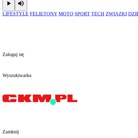
Play
Mute
LIFESTYLE
FELIETONY
MOTO
SPORT
TECH
ZWIĄZKI
DZ
Zaloguj się
Wyszukiwarka
Zamknij