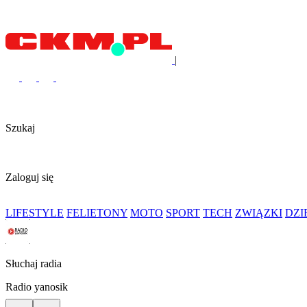
|
Szukaj
Zaloguj się
LIFESTYLE
FELIETONY
MOTO
SPORT
TECH
ZWIĄZKI
DZ
Słuchaj radia
Radio yanosik