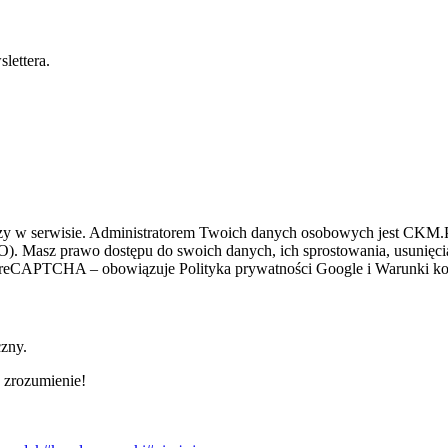
lettera.
zy w serwisie. Administratorem Twoich danych osobowych jest CKM.PL
O). Masz prawo dostępu do swoich danych, ich sprostowania, usunięcia 
ez reCAPTCHA – obowiązuje Polityka prywatności Google i Warunki kor
czny.
 zrozumienie!