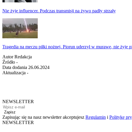
Nie żyje influencer. Podczas transmisji na żywo padły strzały
Tragedia na meczu piłki nożnej. Piorun uderzył w murawę, nie żyje p
Autor
Redakcja
Źródło
-
Data dodania
26.06.2024
Aktualizacja
-
NEWSLETTER
Zapisz
Zapisując się na nasz newsletter akceptujesz
Regulamin
i
Politykę pr
NEWSLETTER