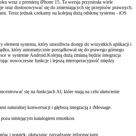
ku wraz z premierą iPhone 15. Ta wersja przyniosła wiele
je oraz dostosowywać się do zmieniających się przepisów prawnych.
ami. Teraz jednak czekamy na kolejną dużą odsłonę systemu - iOS
element systemu, który umożliwia dostęp do wszystkich aplikacji i
rządku, który automatycznie porządkował się do prawego górnego
jsce w systemie Android.Kolejną dużą zmianą będzie integracja
ując nowoczesne funkcje i lepszą interoperacyjność między
centrować się na funkcjach AI, które mają na celu ułatwienie
i naturalnej konwersacji i głębszą integracją z iMessage.
 poza istniejącym katalogiem emotikon.
 i notatek, ułatwiając zarządzanie informacjami.