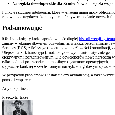
Narzędzia deweloperskie dla Xcode:
Nowe narzędzia wspomag
Funkcje sztucznej inteligencji, które wymagają mniej mocy obliczen
zapewniając użytkownikom płynne i efektywne działanie nowych fun
Podsumowując
iOS 18 to kolejny krok naprzód w dość długiej
historii wersji system
zmiany w ekranie głównym pozwalają na większą personalizację i swo
Services (RCS) z iMessage otwiera nowe możliwości komunikacji, zw
Ulepszona Siri, transkrypcja notatek głosowych, automatycznie gener
efektywnym i zorganizowanym. Dla deweloperów nowe narzędzia w Xco
tylko podnosi poprzeczkę dla mobilnych systemów operacyjnych, ale
się jeszcze bardziej wszechstronnym narzędziem, gotowym sprostać w
W przypadku problemów z instalacją czy aktualizacją, a także wsz
pomoc i wsparcie.
Artykuł partnera
Przeczytaj także