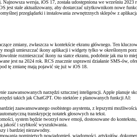
Najnowsza wersja, iOS 17, została udostępniona we wrześniu 2023 ro
S jest stale aktualizowany, aby dostarczać użytkownikom nowe funkc
myślnej przeglądarki i instalowania zewnętrznych sklepów z aplikacj
czące zmiany, zwłaszcza w kontekście ekranu głównego. Ten kluczowy 
cy mogli umieszczać ikony aplikacji i widgety tylko w określonym po
owolnie rozmieszczać ikony na siatce ekranu, podobnie jak ma to mie
ane jest na 2024 rok. RCS znacznie usprawni działanie SMS-ów, ofer
od tę zmianę mają pojawić się już w iOS 18.
ie zaawansowanych narzędzi sztucznej inteligencji. Apple planuje skon
zędzi takich jak ChatGPT. Oto niektóre z planowanych funkcji AI:
 bardziej zaawansowanego osobistego asystenta, z lepszymi możliwościam
utomatyczną transkrypcję notatek głosowych na tekst.
omości, system będzie tworzył nowe emoji, dostosowane do kontekstu,
 jakość i szybkość wyszukiwania.
szy i bardziej niezawodny.
owania pominiętych powiadomień, wiadomości, artykułów, dokumentów