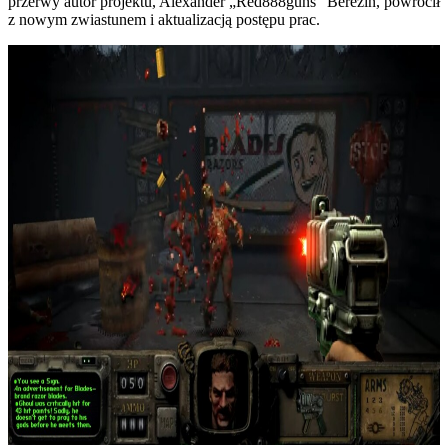
przerwy autor projektu, Alexander „Red888guns” Berezin, powrócił
z nowym zwiastunem i aktualizacją postępu prac.