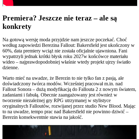
Premiera? Jeszcze nie teraz – ale są
konkrety
Na gotową wersję moda przyjdzie nam jeszcze poczekać. Choć
według zapowiedzi Berezina Fallout: Bakersfield jest ukończony w
60%, data premiery wciąż nie została oficjalnie ujawniona. Fani
wypatrzyli jednak krótki błysk roku 2027w końcówce materiału
wideo – najprawdopodobniej właśnie wtedy projekt ujrzy światło
dzienne.
Warto mieć na uwadze, że Berezin to nie tylko fan z pasją, ale
doświadczony twórca modów. Wcześniej pracował m.in. nad
Fallout Sonora – dużą modyfikacją do Fallouta 2 z nowym światem,
zadaniami i fabułą. Obecnie zaangażowany jest również w
tworzenie niezależnej gry RPG utrzymanej w stylistyce
oryginalnych Falloutów, rozwijanej przez studio New Blood. Mając
to na uwadze, tempo prac nad Bakersfield nie powinno dziwić –
Berezin konsekwentnie stawia na jakość.