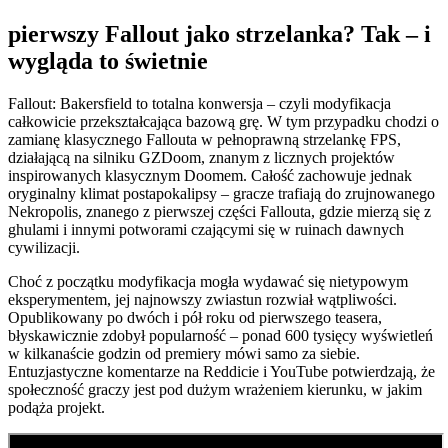
pierwszy Fallout jako strzelanka? Tak – i
wygląda to świetnie
Fallout: Bakersfield to totalna konwersja – czyli modyfikacja
całkowicie przekształcająca bazową grę. W tym przypadku chodzi o
zamianę klasycznego Fallouta w pełnoprawną strzelankę FPS,
działającą na silniku GZDoom, znanym z licznych projektów
inspirowanych klasycznym Doomem. Całość zachowuje jednak
oryginalny klimat postapokalipsy – gracze trafiają do zrujnowanego
Nekropolis, znanego z pierwszej części Fallouta, gdzie mierzą się z
ghulami i innymi potworami czającymi się w ruinach dawnych
cywilizacji.
Choć z początku modyfikacja mogła wydawać się nietypowym
eksperymentem, jej najnowszy zwiastun rozwiał wątpliwości.
Opublikowany po dwóch i pół roku od pierwszego teasera,
błyskawicznie zdobył popularność – ponad 600 tysięcy wyświetleń
w kilkanaście godzin od premiery mówi samo za siebie.
Entuzjastyczne komentarze na Reddicie i YouTube potwierdzają, że
społeczność graczy jest pod dużym wrażeniem kierunku, w jakim
podąża projekt.