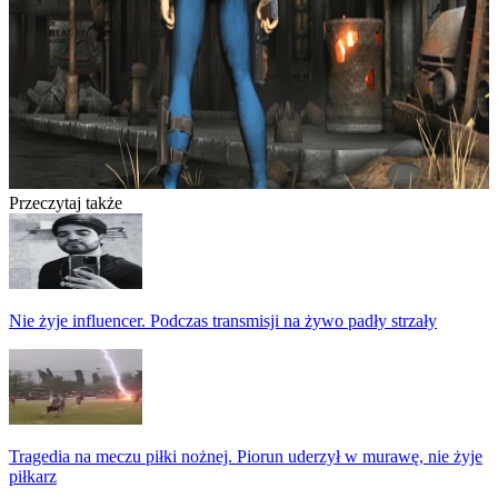
Przeczytaj także
Nie żyje influencer. Podczas transmisji na żywo padły strzały
Tragedia na meczu piłki nożnej. Piorun uderzył w murawę, nie żyje
piłkarz