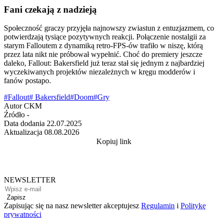
Fani czekają z nadzieją
Społeczność graczy przyjęła najnowszy zwiastun z entuzjazmem, co
potwierdzają tysiące pozytywnych reakcji. Połączenie nostalgii za
starym Falloutem z dynamiką retro-FPS-ów trafiło w niszę, którą
przez lata nikt nie próbował wypełnić. Choć do premiery jeszcze
daleko, Fallout: Bakersfield już teraz stał się jednym z najbardziej
wyczekiwanych projektów niezależnych w kręgu modderów i
fanów postapo.
#Fallout
# Bakersfield
#Doom
#Gry
Autor
CKM
Źródło
-
Data dodania
22.07.2025
Aktualizacja
08.08.2026
Kopiuj link
NEWSLETTER
Zapisz
Zapisując się na nasz newsletter akceptujesz
Regulamin
i
Politykę
prywatności