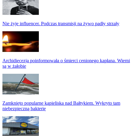
Nie żyje influencer. Podczas transmisji na żywo padły strzały
Archidiecezja poinformowała o śmierci cenionego kapłana. Wierni
są w żałobie
Zamknięto popularne kąpieliska nad Bałtykiem. Wykryto tam
niebezpieczną bakterię