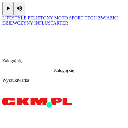
Play
Mute
LIFESTYLE
FELIETONY
MOTO
SPORT
TECH
ZWIĄZKI
DZIEWCZYNY
INFLUSTARTER
Zaloguj się
Zaloguj się
Wyszukiwarka