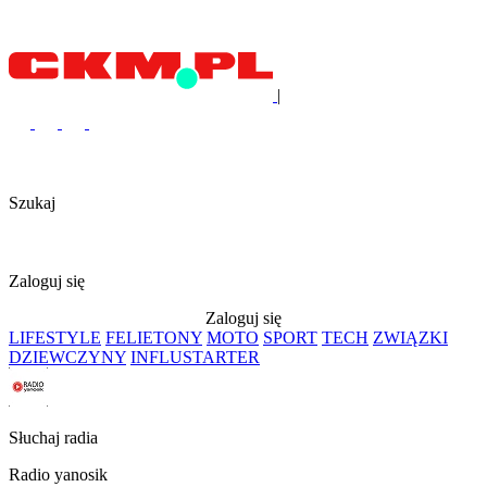
|
Szukaj
Zaloguj się
Zaloguj się
LIFESTYLE
FELIETONY
MOTO
SPORT
TECH
ZWIĄZKI
DZIEWCZYNY
INFLUSTARTER
Słuchaj radia
Radio yanosik