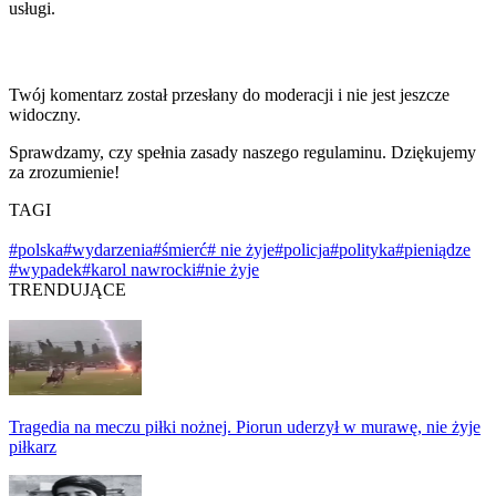
usługi.
Twój komentarz został przesłany do moderacji i nie jest jeszcze
widoczny.
Sprawdzamy, czy spełnia zasady naszego regulaminu. Dziękujemy
za zrozumienie!
TAGI
#polska
#wydarzenia
#śmierć
# nie żyje
#policja
#polityka
#pieniądze
#wypadek
#karol nawrocki
#nie żyje
TRENDUJĄCE
Tragedia na meczu piłki nożnej. Piorun uderzył w murawę, nie żyje
piłkarz