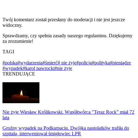
Twój komentarz został przesłany do moderacji i nie jest jeszcze
widoczny.
Sprawdzamy, czy spełnia zasady naszego regulaminu. Dziękujemy
za zrozumienie!
TAGI
#polska
#wydarzenia
#śmierć
# nie żyje
#policja
#polityka
#pieniądze
#wypadek
#karol nawrocki
#nie żyje
TRENDUJĄCE
Nie żyje Wiesław Królikowski. Współtwórca "Teraz Rock” miał 72
lata
Groźny wypadek na Podkarpaciu. Dwójka nastolatków trafiła do
szpitala, interweniował śmigłowiec LPR