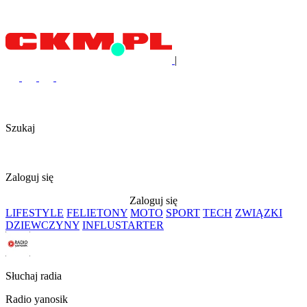
|
Szukaj
Zaloguj się
Zaloguj się
LIFESTYLE
FELIETONY
MOTO
SPORT
TECH
ZWIĄZKI
DZIEWCZYNY
INFLUSTARTER
Słuchaj radia
Radio yanosik