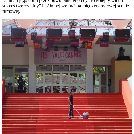
Manna i jego córki przez powojenne Niemcy. To kolejny wielki
sukces twórcy „Idy” i „Zimnej wojny” na międzynarodowej scenie
filmowej.