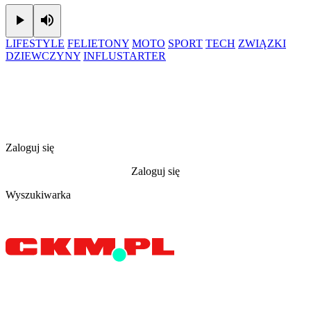
Play
Mute
LIFESTYLE
FELIETONY
MOTO
SPORT
TECH
ZWIĄZKI
DZIEWCZYNY
INFLUSTARTER
Zaloguj się
Zaloguj się
Wyszukiwarka