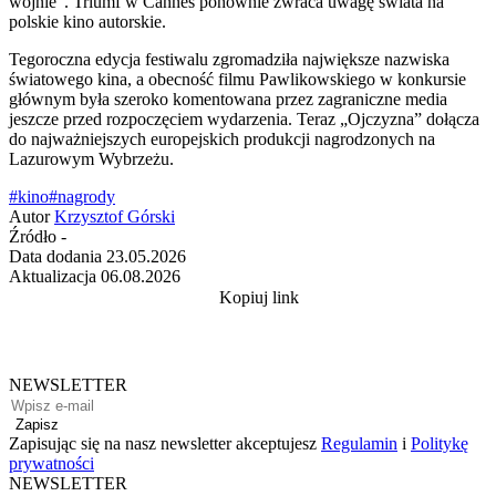
wojnie”. Triumf w Cannes ponownie zwraca uwagę świata na
polskie kino autorskie.
Tegoroczna edycja festiwalu zgromadziła największe nazwiska
światowego kina, a obecność filmu Pawlikowskiego w konkursie
głównym była szeroko komentowana przez zagraniczne media
jeszcze przed rozpoczęciem wydarzenia. Teraz „Ojczyzna” dołącza
do najważniejszych europejskich produkcji nagrodzonych na
Lazurowym Wybrzeżu.
#kino
#nagrody
Autor
Krzysztof Górski
Źródło
-
Data dodania
23.05.2026
Aktualizacja
06.08.2026
Kopiuj link
NEWSLETTER
Zapisz
Zapisując się na nasz newsletter akceptujesz
Regulamin
i
Politykę
prywatności
NEWSLETTER