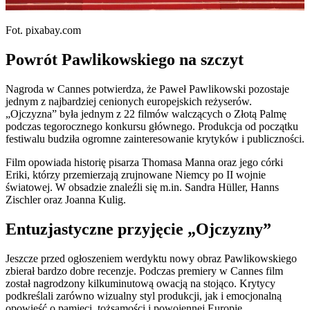
Fot. pixabay.com
Powrót Pawlikowskiego na szczyt
Nagroda w Cannes potwierdza, że Paweł Pawlikowski pozostaje
jednym z najbardziej cenionych europejskich reżyserów.
„Ojczyzna” była jednym z 22 filmów walczących o Złotą Palmę
podczas tegorocznego konkursu głównego. Produkcja od początku
festiwalu budziła ogromne zainteresowanie krytyków i publiczności.
Film opowiada historię pisarza Thomasa Manna oraz jego córki
Eriki, którzy przemierzają zrujnowane Niemcy po II wojnie
światowej. W obsadzie znaleźli się m.in. Sandra Hüller, Hanns
Zischler oraz Joanna Kulig.
Entuzjastyczne przyjęcie „Ojczyzny”
Jeszcze przed ogłoszeniem werdyktu nowy obraz Pawlikowskiego
zbierał bardzo dobre recenzje. Podczas premiery w Cannes film
został nagrodzony kilkuminutową owacją na stojąco. Krytycy
podkreślali zarówno wizualny styl produkcji, jak i emocjonalną
opowieść o pamięci, tożsamości i powojennej Europie.