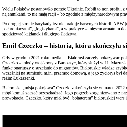
Wielu Polaków postanowiło pomóc Ukrainie. Robili to non profit i z 
najemnikami, to nie mają racji – bo zgodnie z międzynarodowym prawe
Po drugiej stronie barykady też nie brakuje barwnych historii. ABW
„ochroniarzami”, „logistykami”, a w praktyce – mięsem armatnim do uż
spodziewać kajdanek i długiego śledztwa.
Emil Czeczko – historia, która skończyła si
Gdy w grudniu 2021 roku media na Białorusi zaczęły pokazywać polski
Czeczko – młody wojskowy z Bartoszyc, który służył w 11. Mazurskim P
funkcjonariuszy o strzelanie do migrantów. Białoruskie władze szybk
wcześniej na sumieniu m.in. przemoc domową, a jego życiorys był da
reżim Łukaszenki.
Białoruska „misja pokojowa” Czeczki zakończyła się w marcu 2022 rok
mógł komuś zacząć przeszkadzać. Jego pogrzeb zorganizowano z przyt
prowokacja. Czeczko, który miał być „bohaterem” białoruskiej wersji w