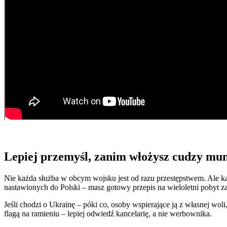
Lepiej przemyśl, zanim włożysz cudzy mu
Nie każda służba w obcym wojsku jest od razu przestępstwem. Ale k
nastawionych do Polski – masz gotowy przepis na wieloletni pobyt za 
Jeśli chodzi o Ukrainę – póki co, osoby wspierające ją z własnej wo
flagą na ramieniu – lepiej odwiedź kancelarię, a nie werbownika.