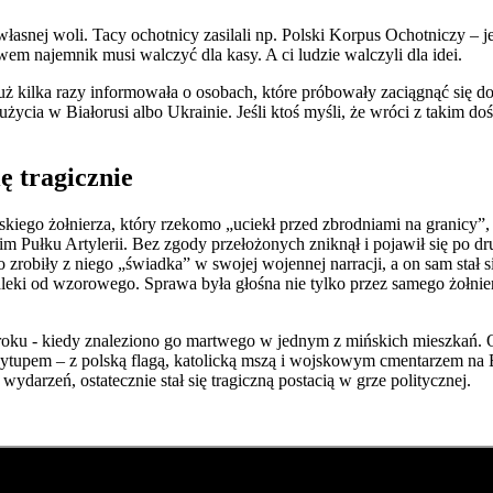
własnej woli. Tacy ochotnicy zasilali np. Polski Korpus Ochotniczy – 
m najemnik musi walczyć dla kasy. A ci ludzie walczyli dla idei.
 już kilka razy informowała o osobach, które próbowały zaciągnąć się 
ycia w Białorusi albo Ukrainie. Jeśli ktoś myśli, że wróci z takim doś
ę tragicznie
ego żołnierza, który rzekomo „uciekł przed zbrodniami na granicy”, w
ułku Artylerii. Bez zgody przełożonych zniknął i pojawił się po drugi
o zrobiły z niego „świadka” w swojej wojennej narracji, a on sam stał
leki od wzorowego. Sprawa była głośna nie tylko przez samego żołnie
u - kiedy znaleziono go martwego w jednym z mińskich mieszkań. Oficj
upem – z polską flagą, katolicką mszą i wojskowym cmentarzem na Bia
ydarzeń, ostatecznie stał się tragiczną postacią w grze politycznej.