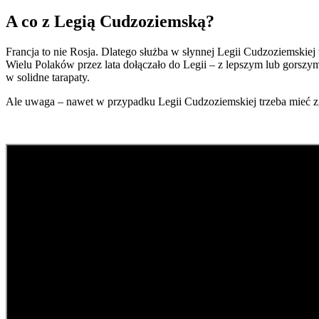
A co z Legią Cudzoziemską?
Francja to nie Rosja. Dlatego służba w słynnej Legii Cudzoziemskiej 
Wielu Polaków przez lata dołączało do Legii – z lepszym lub gorszym
w solidne tarapaty.
Ale uwaga – nawet w przypadku Legii Cudzoziemskiej trzeba mieć zgo