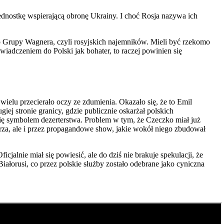
jednostkę wspierającą obronę Ukrainy. I choć Rosja nazywa ich
do Grupy Wagnera, czyli rosyjskich najemników. Mieli być rzekomo
wiadczeniem do Polski jak bohater, to raczej powinien się
ielu przecierało oczy ze zdumienia. Okazało się, że to Emil
ej stronie granicy, gdzie publicznie oskarżał polskich
 się symbolem dezerterstwa. Problem w tym, że Czeczko miał już
rza, ale i przez propagandowe show, jakie wokół niego zbudował
alnie miał się powiesić, ale do dziś nie brakuje spekulacji, że
łorusi, co przez polskie służby zostało odebrane jako cyniczna