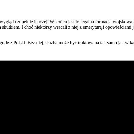
wygląda zupełnie inaczej. W końcu jest to legalna formacja wojskowa, 
 skutkiem. I choć niektórzy wracali z niej z emeryturą i opowieściami
dę z Polski. Bez niej, służba może być traktowana tak samo jak w każ