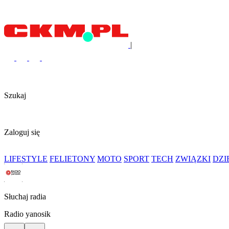
|
Szukaj
Zaloguj się
LIFESTYLE
FELIETONY
MOTO
SPORT
TECH
ZWIĄZKI
DZ
Słuchaj radia
Radio yanosik