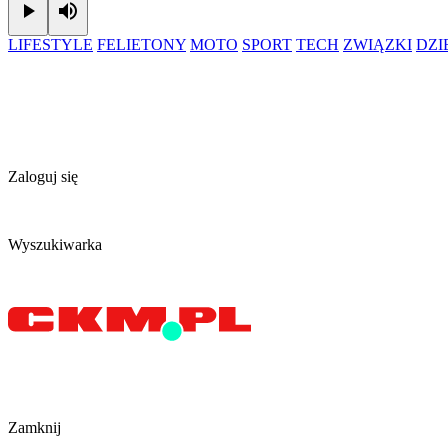
Play
Mute
LIFESTYLE
FELIETONY
MOTO
SPORT
TECH
ZWIĄZKI
DZ
Zaloguj się
Wyszukiwarka
Zamknij