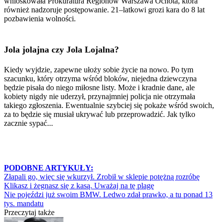
wnioskowała Prokuratura Regionów Warszawa Ochota, która
również nadzoruje postępowanie. 21–latkowi grozi kara do 8 lat
pozbawienia wolności.
Jola jolajna czy Jola Lojalna?
Kiedy wyjdzie, zapewne ułoży sobie życie na nowo. Po tym
szacunku, który otrzyma wśród bloków, niejedna dziewczyna
będzie pisała do niego miłosne listy. Może i kradnie dane, ale
kobiety nigdy nie uderzył, przynajmniej policja nie otrzymała
takiego zgłoszenia. Ewentualnie szybciej się pokaże wśród swoich,
za to będzie się musiał ukrywać lub przeprowadzić. Jak tylko
zacznie sypać...
PODOBNE ARTYKUŁY:
Złapali go, więc się wkurzył. Zrobił w sklepie potężną rozróbę
Klikasz i żegnasz się z kasą. Uważaj na tę plagę
Nie pojeździ już swoim BMW. Ledwo zdał prawko, a tu ponad 13
tys. mandatu
Przeczytaj także