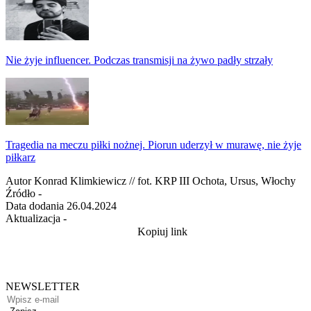
Nie żyje influencer. Podczas transmisji na żywo padły strzały
Tragedia na meczu piłki nożnej. Piorun uderzył w murawę, nie żyje
piłkarz
Autor
Konrad Klimkiewicz // fot. KRP III Ochota, Ursus, Włochy
Źródło
-
Data dodania
26.04.2024
Aktualizacja
-
Kopiuj link
NEWSLETTER