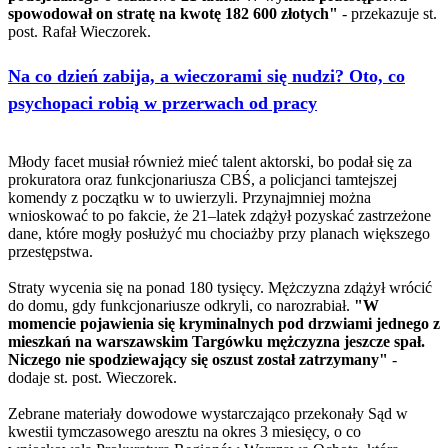
spowodował on stratę na kwotę 182 600 złotych"
- przekazuje st.
post. Rafał Wieczorek.
Na co dzień zabija, a wieczorami się nudzi? Oto, co
psychopaci robią w przerwach od pracy
Młody facet musiał również mieć talent aktorski, bo podał się za
prokuratora oraz funkcjonariusza CBŚ, a policjanci tamtejszej
komendy z początku w to uwierzyli. Przynajmniej można
wnioskować to po fakcie, że 21–latek zdążył pozyskać zastrzeżone
dane, które mogły posłużyć mu chociażby przy planach większego
przestępstwa.
Straty wycenia się na ponad 180 tysięcy. Mężczyzna zdążył wrócić
do domu, gdy funkcjonariusze odkryli, co narozrabiał.
"W
momencie pojawienia się kryminalnych pod drzwiami jednego z
mieszkań na warszawskim Targówku mężczyzna jeszcze spał.
Niczego nie spodziewający się oszust został zatrzymany"
-
dodaje st. post. Wieczorek.
Zebrane materiały dowodowe wystarczająco przekonały Sąd w
kwestii tymczasowego aresztu na okres 3 miesięcy, o co