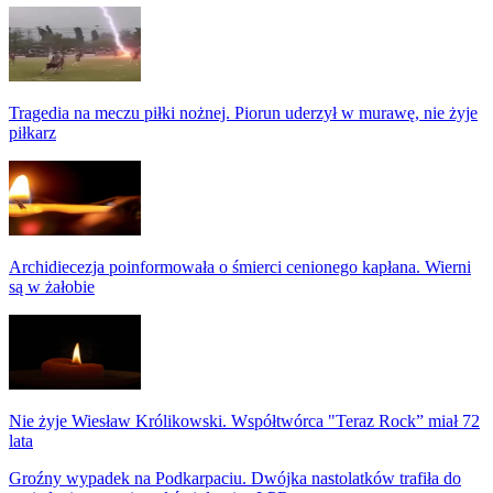
Tragedia na meczu piłki nożnej. Piorun uderzył w murawę, nie żyje
piłkarz
Archidiecezja poinformowała o śmierci cenionego kapłana. Wierni
są w żałobie
Nie żyje Wiesław Królikowski. Współtwórca "Teraz Rock” miał 72
lata
Groźny wypadek na Podkarpaciu. Dwójka nastolatków trafiła do