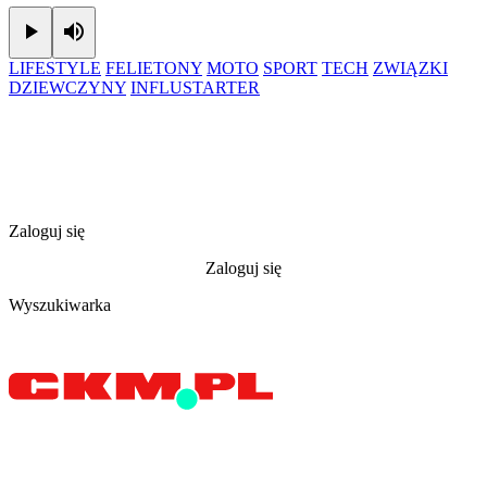
Play
Mute
LIFESTYLE
FELIETONY
MOTO
SPORT
TECH
ZWIĄZKI
DZIEWCZYNY
INFLUSTARTER
Zaloguj się
Zaloguj się
Wyszukiwarka