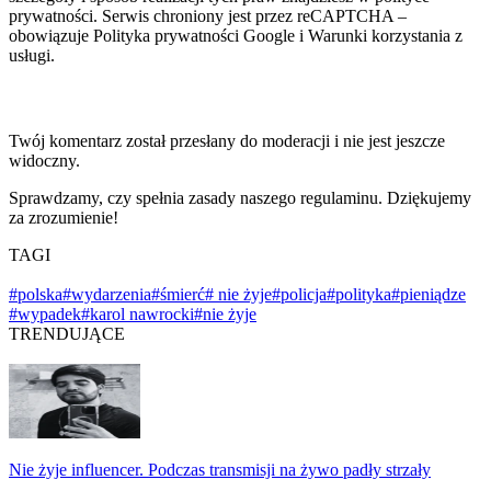
prywatności. Serwis chroniony jest przez reCAPTCHA –
obowiązuje Polityka prywatności Google i Warunki korzystania z
usługi.
Twój komentarz został przesłany do moderacji i nie jest jeszcze
widoczny.
Sprawdzamy, czy spełnia zasady naszego regulaminu. Dziękujemy
za zrozumienie!
TAGI
#polska
#wydarzenia
#śmierć
# nie żyje
#policja
#polityka
#pieniądze
#wypadek
#karol nawrocki
#nie żyje
TRENDUJĄCE
Nie żyje influencer. Podczas transmisji na żywo padły strzały